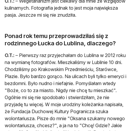
O.T.:
– Wegetarianizm jest ciekawy dla mnie ze względów
kulinarnych. Fotografia jednak to jest moja największa
pasja. Jeszcze mi się nie znudziła.
Ponad rok temu przeprowadziłaś się z
rodzinnego Łucka do Lublina, dlaczego?
O.T.:
– Pierwszy raz przyjechałam do Lublina w 2012 roku
na wymianę fotografów. Mieszkaliśmy w Lublinie 10 dni.
Chodziliśmy po Krakowskim Przedmieściu, Starówce,
Plazie. Było bardzo gorąco. Na ulicach byli tylko emeryci i
bezdomni. Było nudno i niefajnie. Pomyślałam wtedy
"Boże, co to za miasto. Nigdy nie chcę tu mieszkać".
Ogólnie mi się nie spodobało i stwierdziłam, że nie
przyjadę tu więcej. W moje urodziny koleżanka napisała,
że Fundacja Duchowej Kultury Pogranicza szuka
wolontariusza. Pisze do mnie "Oksana szukamy nowego
wolontariusza, chcesz?", a ja na to "Chcę! Gdzie? Jakie