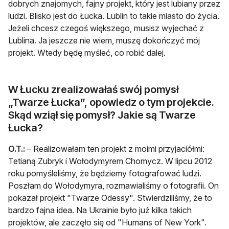
dobrych znajomych, fajny projekt, który jest lubiany przez
ludzi. Blisko jest do Łucka. Lublin to takie miasto do życia.
Jeżeli chcesz czegoś większego, musisz wyjechać z
Lublina. Ja jeszcze nie wiem, muszę dokończyć mój
projekt. Wtedy będę myśleć, co robić dalej.
W Łucku zrealizowałaś swój pomysł
„Twarze Łucka”, opowiedz o tym projekcie.
Skąd wziął się pomysł? Jakie są Twarze
Łucka?
O.T.:
– Realizowałam ten projekt z moimi przyjaciółmi:
Tetianą Zubryk i Wołodymyrem Chomycz. W lipcu 2012
roku pomyśleliśmy, że będziemy fotografować ludzi.
Poszłam do Wołodymyra, rozmawialiśmy o fotografii. On
pokazał projekt "Twarze Odessy". Stwierdziliśmy, że to
bardzo fajna idea. Na Ukrainie było już kilka takich
projektów, ale zaczęło się od "Humans of New York".