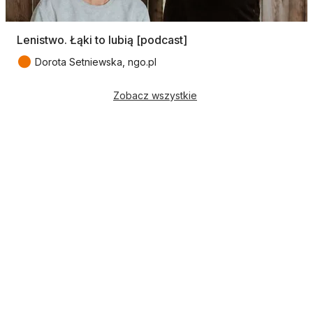
Lenistwo. Łąki to lubią [podcast]
●
Dorota Setniewska, ngo.pl
Zobacz wszystkie