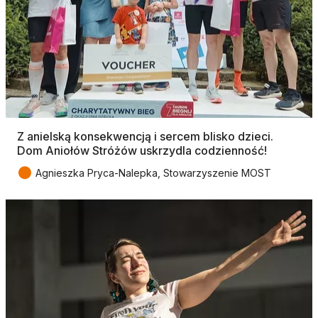
Z anielską konsekwencją i sercem blisko dzieci.
Dom Aniołów Stróżów uskrzydla codzienność!
●
Agnieszka Pryca-Nalepka, Stowarzyszenie MOST