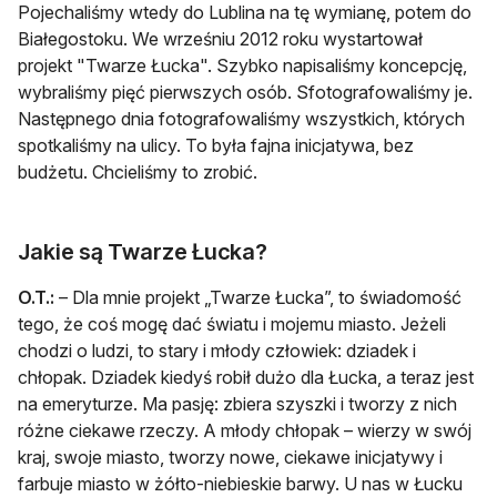
Pojechaliśmy wtedy do Lublina na tę wymianę, potem do
Białegostoku. We wrześniu 2012 roku wystartował
projekt "Twarze Łucka". Szybko napisaliśmy koncepcję,
wybraliśmy pięć pierwszych osób. Sfotografowaliśmy je.
Następnego dnia fotografowaliśmy wszystkich, których
spotkaliśmy na ulicy. To była fajna inicjatywa, bez
budżetu. Chcieliśmy to zrobić.
Jakie są Twarze Łucka?
O.T.:
– Dla mnie projekt „Twarze Łucka”, to świadomość
tego, że coś mogę dać światu i mojemu miasto. Jeżeli
chodzi o ludzi, to stary i młody człowiek: dziadek i
chłopak. Dziadek kiedyś robił dużo dla Łucka, a teraz jest
na emeryturze. Ma pasję: zbiera szyszki i tworzy z nich
różne ciekawe rzeczy. A młody chłopak – wierzy w swój
kraj, swoje miasto, tworzy nowe, ciekawe inicjatywy i
farbuje miasto w żółto-niebieskie barwy. U nas w Łucku