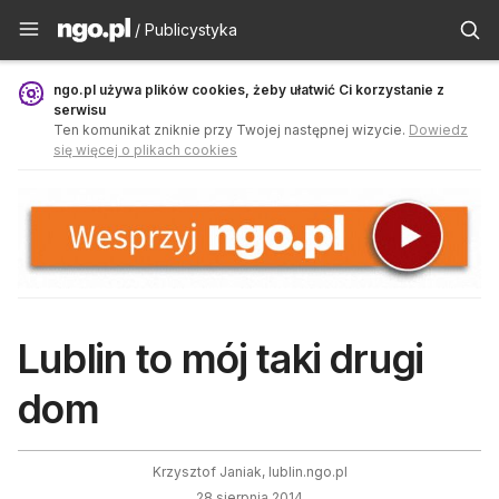
Publicystyka - ngo.pl
/ Publicystyka
ngo.pl używa plików cookies, żeby ułatwić Ci korzystanie z
serwisu
Ten komunikat zniknie przy Twojej następnej wizycie.
Dowiedz
się więcej o plikach cookies
Lublin to mój taki drugi
dom
Krzysztof Janiak, lublin.ngo.pl
28 sierpnia 2014