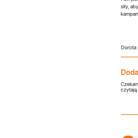
siły, a
kampani
Dorota
Dodaj
Czekamy
czytają 