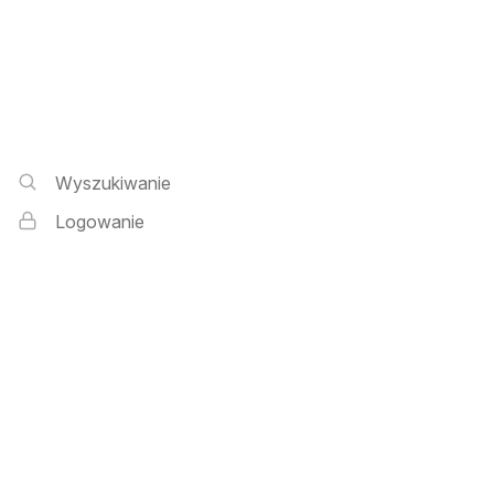
Wyszukiwarka i logowanie
Wyszukiwanie
Logowanie