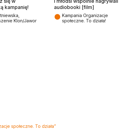
z się w
i młodsi wspólnie nagrywali
ą kampanię!
audiobooki [film]
●
tniewska,
Kampania Organizacje
szenie Klon/Jawor
społeczne. To działa!
zacje społeczne. To działa”