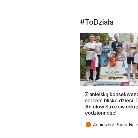
#ToDziała
Z anielską konsekwenc
sercem blisko dzieci.
Aniołów Stróżów uskr
codzienność!
●
Agnieszka Pryca-Nal