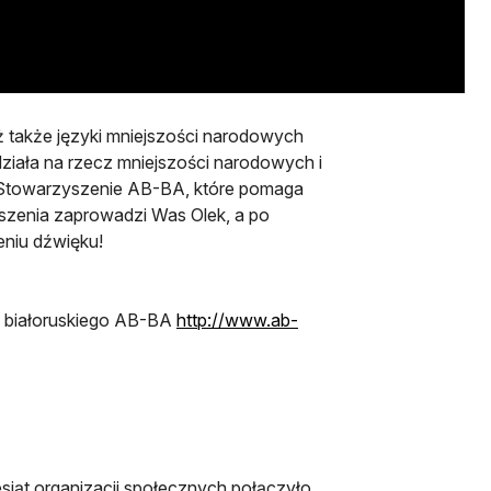
eż także języki mniejszości narodowych
działa na rzecz mniejszości narodowych i
st Stowarzyszenie AB-BA, które pomaga
yszenia zaprowadzi Was Olek, a po
eniu dźwięku!
a białoruskiego AB-BA
http://www.ab-
ię w nowej karcie
esiąt organizacji społecznych połączyło