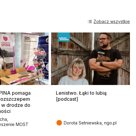
Zobacz wszystkie
SPINA pomaga
Lenistwo. Łąki to lubią
rozszczepem
[podcast]
 w drodze do
ności
cha,
●
Dorota Setniewska, ngo.pl
yszenie MOST