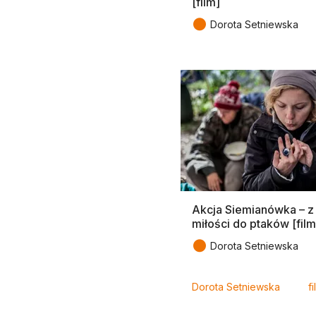
[film]
●
Dorota Setniewska
Akcja Siemianówka – z
miłości do ptaków [film
●
Dorota Setniewska
Tagi
Dorota Setniewska
fi