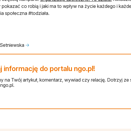
by pokazać co robią i jaki ma to wpływ na życie każdego i każd
a społeczna #todziała.
 Setniewska
🡢
 informację do portalu ngo.pl!
 na Twój artykuł, komentarz, wywiad czy relację. Dotrzyj ze 
ngo.pl.