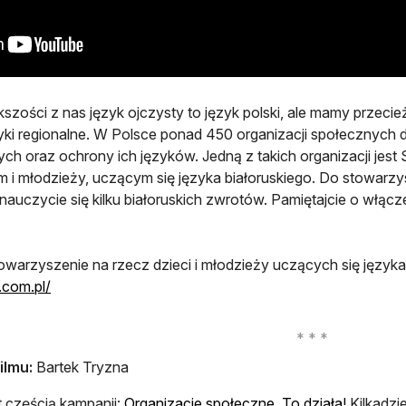
kszości z nas język ojczysty to język polski, ale mamy przeci
yki regionalne. W Polsce ponad 450 organizacji społecznych 
ych oraz ochrony ich języków. Jedną z takich organizacji je
m i młodzieży, uczącym się języka białoruskiego. Do stowarz
nauczycie się kilku białoruskich zwrotów. Pamiętajcie o włącz
owarzyszenie na rzecz dzieci i młodzieży uczących się język
otwiera się w nowej karcie
.com.pl/
ilmu:
Bartek Tryzna
otwiera s
st częścią kampanii:
Organizacje społeczne. To działa!
Kilkadzi