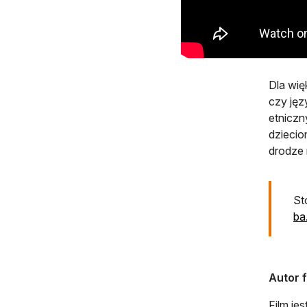
Dla wię
czy jęz
etniczn
dziecio
drodze 
St
ba
Autor f
Film je