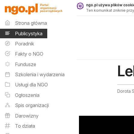
Publicystyka - ngo.pl
ngo.pl używa plików cookie
Portal
organizacji
Ten komunikat zniknie przy
pozarządowych
Menu główne
Strona główna
Publicystyka
Poradnik
Fakty o NGO
Fundusze
Le
Szkolenia i wydarzenia
Usługi dla NGO
Dorota 
Ogłoszenia
Spis organizacji
Darowizny
To działa