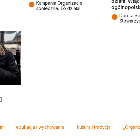
działa! Włąc
●
Kampania Organizacje
ogólnopolsk
społeczne. To działa!
●
Dorota Se
Stowarzy
]
lm
edukacja i wychowanie
kultura i tradycja
„Organi