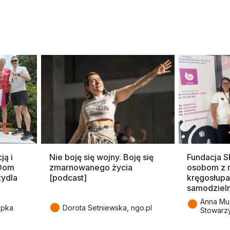
ją i
Nie boję się wojny. Boję się
Fundacja 
 Dom
zmarnowanego życia
osobom z 
zydla
[podcast]
kręgosłupa
samodziel
●
Anna Mu
●
epka
Dorota Setniewska, ngo.pl
Stowarz