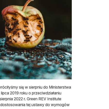
iera się w nowej karcie
róciłyśmy się w sierpniu do Ministerstwa
lipca 2019 roku o przeciwdziałaniu
sierpnia 2022 r. Green REV Institute
ie dostosowania tej ustawy do wymogów