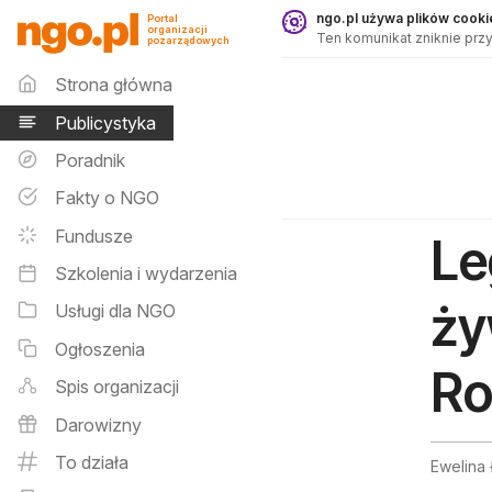
Publicystyka - ngo.pl
ngo.pl używa plików cookie
Portal
organizacji
Ten komunikat zniknie przy
pozarządowych
Menu główne
Strona główna
Publicystyka
Poradnik
Fakty o NGO
Fundusze
Le
Szkolenia i wydarzenia
ży
Usługi dla NGO
Ogłoszenia
Ro
Spis organizacji
Darowizny
To działa
Ewelina