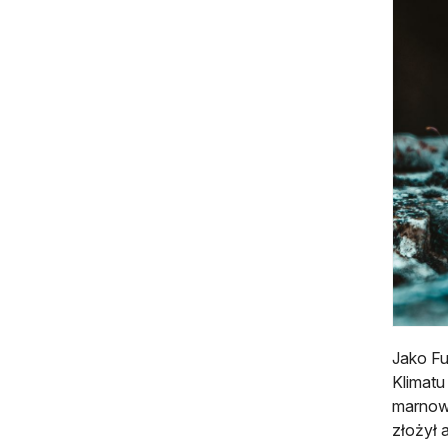
Jako F
Klimatu
marnowa
złożył 