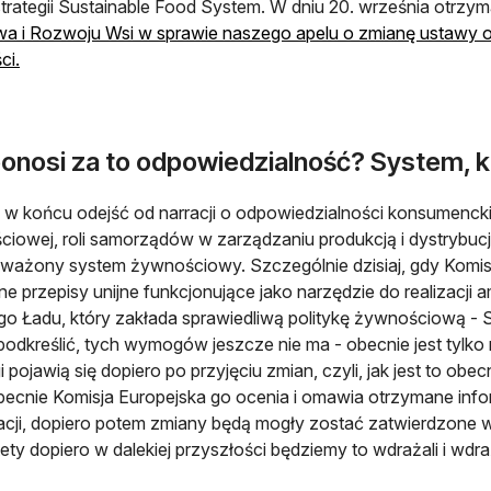
 strategii Sustainable Food System. W dniu 20. września otrz
wa i Rozwoju Wsi w sprawie naszego apelu o zmianę ustawy 
otwiera się w nowej karcie
ci.
ponosi za to odpowiedzialność? System, k
w końcu odejść od narracji o odpowiedzialności konsumencki
iowej, roli samorządów w zarządzaniu produkcją i dystrybucją
ażony system żywnościowy. Szczególnie dzisiaj, gdy Komis
ne przepisy unijne funkcjonujące jako narzędzie do realizacji a
go Ładu, który zakłada sprawiedliwą politykę żywnościową -
podkreślić, tych wymogów jeszcze nie ma - obecnie jest tylko
pojawią się dopiero po przyjęciu zmian, czyli, jak jest to ob
becnie Komisja Europejska go ocenia i omawia otrzymane infor
acji, dopiero potem zmiany będą mogły zostać zatwierdzone 
tety dopiero w dalekiej przyszłości będziemy to wdrażali i wdr