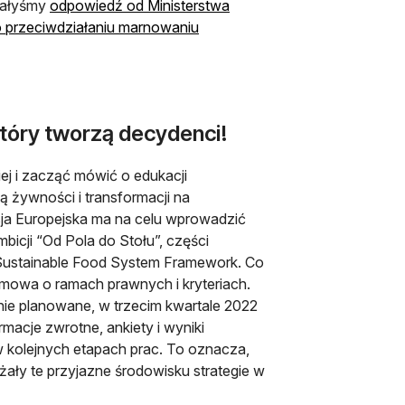
ymałyśmy
odpowiedź od Ministerstwa
o przeciwdziałaniu marnowaniu
tóry tworzą decydenci!
ej i zacząć mówić o edukacji
 żywności i transformacji na
ja Europejska ma na celu wprowadzić
mbicji “Od Pola do Stołu”, części
 Sustainable Food System Framework. Co
 mowa o ramach prawnych i kryteriach.
ecnie planowane, w trzecim kwartale 2022
macje zwrotne, ankiety i wyniki
w kolejnych etapach prac. To oznacza,
ażały te przyjazne środowisku strategie w