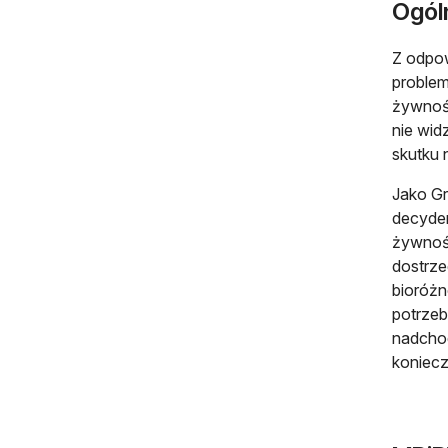
Ogóln
Z odpow
problem
żywnośc
nie wid
skutku 
Jako Gr
decyden
żywnośc
dostrze
bioróżn
potrzeb
nadchod
koniec