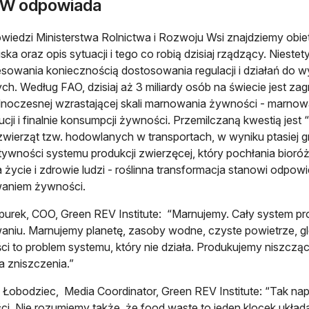
W odpowiada
iedzi Ministerstwa Rolnictwa i Rozwoju Wsi znajdziemy obi
ska oraz opis sytuacji i tego co robią dzisiaj rządzący. Niestet
esowania koniecznością dostosowania regulacji i działań do 
ch. Według FAO, dzisiaj aż 3 miliardy osób na świecie jest
dnoczesnej wzrastającej skali marnowania żywności - marnowa
ucji i finalnie konsumpcji żywności. Przemilczaną kwestią jest
zwierząt tzw. hodowlanych w transportach, w wyniku ptasiej g
tywności systemu produkcji zwierzęcej, który pochłania bior
 życie i zdrowie ludzi - roślinna transformacja stanowi odp
aniem żywności.
urek, COO, Green REV Institute: “Marnujemy. Cały system pro
niu. Marnujemy planetę, zasoby wodne, czyste powietrze, gl
i to problem systemu, który nie działa. Produkujemy niszcz
a zniszczenia.”
 Łobodziec, Media Coordinator, Green REV Institute: “Tak na
i. Nie rozumiemy także, że food waste to jeden klocek układa