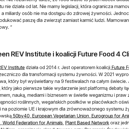
tu nie działa od lat. Nie mamy legislacji, która ogranicza marn
, a miliardy osób nie ma dostępu do zdrowej żywności. Jedno
odukować paszę dla zwierząt zamiast karmić ludzi. Marnowan
owy. “
en REV Institute i koalicji Future Food 4 C
otwiera się w nowej karcie
EV Institute
działa od 2014 r. Jest operatorem koalicji
Future F
rzeczniczo dla transformacji systemu żywności. W 2021 wy
a, który był wyświetlany na 9 festiwalach na całym świecie.
otwiera się w nowej karcie
, który jako pierwsze takie wydarzenie jest platformą debaty łą
mem, nauką, mediami i biznesem w świetle weganizmu i praw 
tępności roślinnych, wegańskich posiłków w placówkach oświ
cji na poziomie UE i krajowym dla zrównoważonego systemu 
otwiera się w nowej karcie
otwiera się w nowej
owską
50by40,
European Vegetarian Union
,
Eurogroup for Ani
otwiera się w nowej karcie
otwiera się w nowej karcie
otwiera s
e
,
World Federation for Animals
,
Plant Based Network
oraz jed