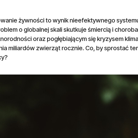
wanie żywności to wynik nieefektywnego systemu p
oblem o globalnej skali skutkuje śmiercią i chorob
żnorodności oraz pogłębiającym się kryzysem kli
nia miliardów zwierząt rocznie. Co, by sprostać te
cy?