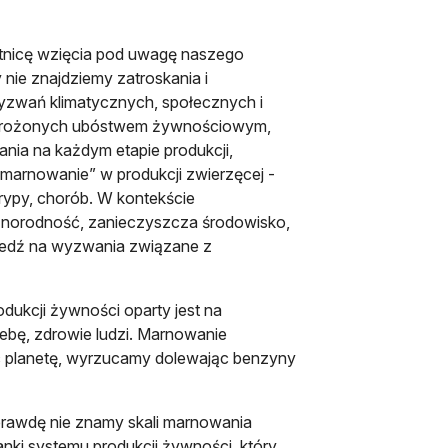
etnicę wzięcia pod uwagę naszego
y nie znajdziemy zatroskania i
wyzwań klimatycznych, społecznych i
 zagrożonych ubóstwem żywnościowym,
nia na każdym etapie produkcji,
 “marnowanie” w produkcji zwierzęcej -
rypy, chorób. W kontekście
óżnorodność, zanieczyszcza środowisko,
owiedź na wyzwania związane z
dukcji żywności oparty jest na
ebę, zdrowie ludzi. Marnowanie
ąc planetę, wyrzucamy dolewając benzyny
prawdę nie znamy skali marnowania
nki systemu produkcji żywności, który