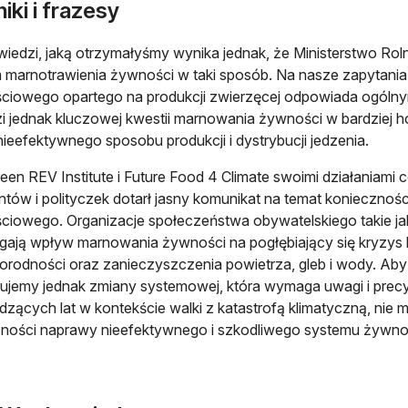
iki i frazesy
iedzi, jaką otrzymałyśmy wynika jednak, że Ministerstwo Roln
 marnotrawienia żywności w taki sposób. Na nasze zapytani
iowego opartego na produkcji zwierzęcej odpowiada ogólnymi
zi jednak kluczowej kwestii marnowania żywności w bardziej ho
nieefektywnego sposobu produkcji i dystrybucji jedzenia.
een REV Institute i Future Food 4 Climate swoimi działaniami 
tów i polityczek dotarł jasny komunikat na temat konieczno
iowego. Organizacje społeczeństwa obywatelskiego takie jak 
gają wpływ marnowania żywności na pogłębiający się kryzys kl
orodności oraz zanieczyszczenia powietrza, gleb i wody. Aby
ujemy jednak zmiany systemowej, która wymaga uwagi i precyz
zących lat w kontekście walki z katastrofą klimatyczną, nie 
zności naprawy nieefektywnego i szkodliwego systemu żywn