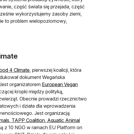
owanie, część świata się przejada, część
cześnie wykorzystujemy zasoby ziemi,
ie to problem wielopoziomowy,
limate
otwiera się w nowej karcie
ood 4 Climate
, pierwszej koalicji, która
produkował dokument Wegańska
 Jest organizatorem
European Vegan
czącej kropki między polityką,
zwierząt. Obecnie prowadzi rzecznictwo
atowych i działa dla wprowadzenia
żywnościowego. Jest organizacją
 karcie
otwiera się w nowej karcie
otwiera się w nowej karcie
mals
,
TAPP Coalition
,
Aquatic Animal
ię w nowej karcie
ną z 10 NGO w ramach EU Platform on