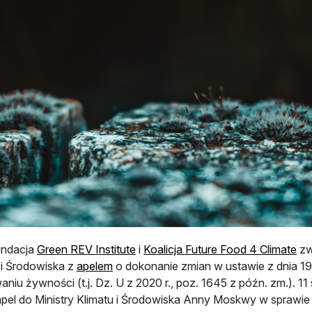
otwiera się w nowej karcie
otw
undacja
Green REV Institute
i
Koalicja Future Food 4 Climate
zw
otwiera się w nowej karcie
 i Środowiska z
apelem
o dokonanie zmian w ustawie z dnia 19 
niu żywności (t.j. Dz. U z 2020 r., poz. 1645 z późn. zm.). 11 
apel do Ministry Klimatu i Środowiska Anny Moskwy w spraw