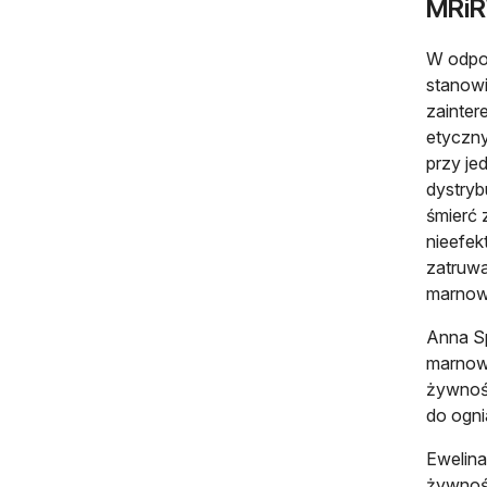
MRiR
W odpow
stanowi
zainter
etyczny
przy je
dystryb
śmierć 
nieefek
zatruwa
marnow
Anna Sp
marnowa
żywnośc
do ogni
Ewelina
żywnośc