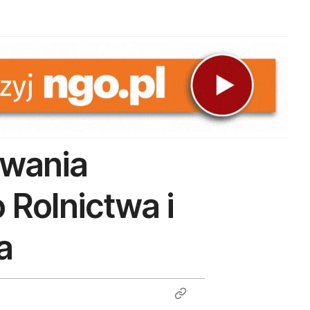
owania
 Rolnictwa i
a