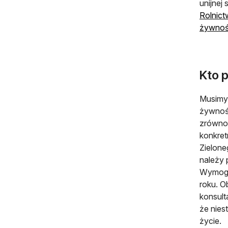
unijnej
Rolnict
żywnoś
Kto 
Musimy 
żywnośc
zrównow
konkret
Zielone
należy 
Wymogi 
roku. O
konsult
że nies
życie.