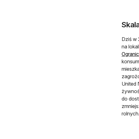
Skal
Dziś w 
na lokal
Ograni
konsump
mieszka
zagrożo
United 
żywnoś
do dost
zmniejs
rolnych