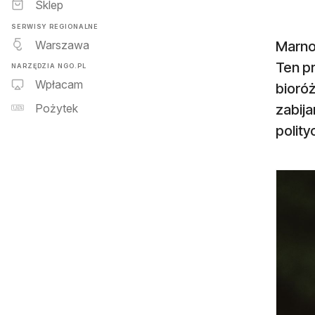
Sklep
SERWISY REGIONALNE
Warszawa
Marno
Ten pr
NARZĘDZIA NGO.PL
Wpłacam
bioró
zabija
Pożytek
polity