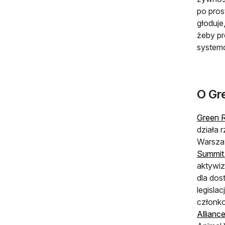
po pros
głoduje
żeby pr
system
O Gre
Green R
działa 
Warszaw
Summit
aktywiz
dla dos
legisla
członk
Allianc