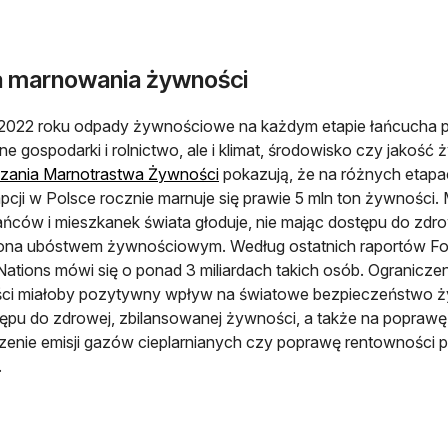
a marnowania żywności
2022 roku odpady żywnościowe na każdym etapie łańcucha p
ne gospodarki i rolnictwo, ale i klimat, środowisko czy jakość ż
otwiera się w nowej karcie
czania Marnotrastwa Żywności
pokazują, że na różnych etapach
cji w Polsce rocznie marnuje się prawie 5 mln ton żywności.
ńców i mieszkanek świata głoduje, nie mając dostępu do zdr
na ubóstwem żywnościowym. Według ostatnich raportów Food
Nations mówi się o ponad 3 miliardach takich osób. Ograniczenie
ci miałoby pozytywny wpływ na światowe bezpieczeństwo 
ępu do zdrowej, zbilansowanej żywności, a także na popraw
zenie emisji gazów cieplarnianych czy poprawę rentownośc
.