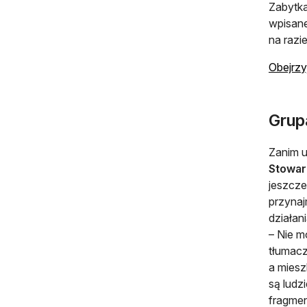
Zabytka
wpisane
na razie
Obejrzy
Grup
Zanim u
Stowar
jeszcze
przynajm
działan
– Nie m
tłumacz
a miesz
są ludzi
fragmen