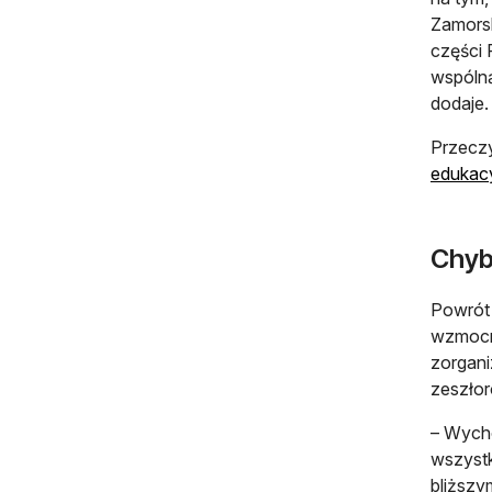
Zamorsk
części 
wspólną
dodaje.
Przeczy
edukac
Chyba
Powrót 
wzmocni
zorgani
zeszłor
– Wycho
wszystk
bliższy