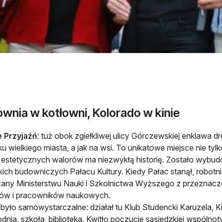
wnia w kotłowni, Kolorado w kinie
e Przyjaźń
: tuż obok zgiełkliwej ulicy Górczewskiej enklawa 
u wielkiego miasta, a jak na wsi. To unikatowe miejsce nie tylk
estetycznych walorów ma niezwykłą historię. Zostało wybud
kich budowniczych Pałacu Kultury. Kiedy Pałac stanął, robotni
any Ministerstwu Nauki i Szkolnictwa Wyższego z przeznacz
tów i pracowników naukowych.
 było samowystarczalne: działał tu Klub Studencki Karuzela, Ki
dnia, szkoła, biblioteka. Kwitło poczucie sąsiedzkiej wspólnoty