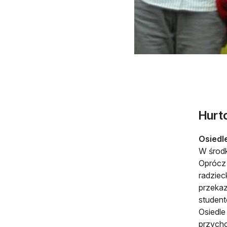
Hurto
Osiedl
W środk
Oprócz 
radziec
przekaz
studen
Osiedle
przycho