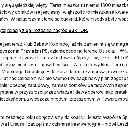
iły się sąsiedzkiej więzy. Teraz mieszka tu niemal 1000 miesz
ciowy domków nie jest jasny: większość to mieszkania kwater
ńcy. W najgorszym stanie są budynki, które niegdyś były wspó
otwiera się w nowej
taj relację z gali rozdania nagród
S3KTOR
.
ie jest teraz Klub Zabaw Kolorado, łaźnia zamieniła się w mag
zyszenia Przyjaźni PS
, działającego na terenie Osiedla. – W
m imprez, a szewc to teraz hurtownia Alpiny – wylicza. – Klub 
zie już nie działa – mówi Leszko. – A to kultowy klub. Tam n
 Moralnego Niepokoju – dorzuca Joanna Zamorska, również cz
u lat nad Osiedlem wisiało widmo likwidacji: nowy plan zagos
niał obecnej zabudowy, zamiast domków parterowych zaplan
stane w przyszłości przez władze i deweloperów jako pretek
mieszkańcom, zwłaszcza młodym, zrzeszonym w Towarzystwie 
ym zeszłego roku dołączyliśmy do koalicji „Miasto Wspólna Sp
wa i Ursusa i zaczęliśmy działania interwencyjne – mówi Les