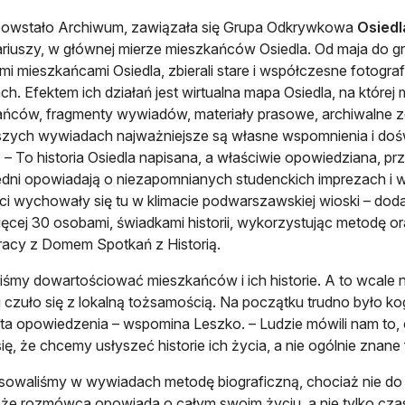
powstało Archiwum, zawiązała się Grupa Odkrywkowa
Osiedl
riuszy, w głównej mierze mieszkańców Osiedla. Od maja do gr
i mieszkańcami Osiedla, zbierali stare i współczesne fotografi
ch. Efektem ich działań jest wirtualna mapa Osiedla, na któr
ńców, fragmenty wywiadów, materiały prasowe, archiwalne zd
szych wywiadach najważniejsze są własne wspomnienia i do
 – To historia Osiedla napisana, a właściwie opowiedziana, prz
Jedni opowiadają o niezapomnianych studenckich imprezach i wal
eci wychowały się tu w klimacie podwarszawskiej wioski – dod
ięcej 30 osobami, świadkami historii, wykorzystując metodę oral
acy z Domem Spotkań z Historią.
liśmy dowartościować mieszkańców i ich historie. A to wcale n
ej czuło się z lokalną tożsamością. Na początku trudno było ko
rta opowiedzenia – wspomina Leszko. – Ludzie mówili nam to, c
się, że chcemy usłyszeć historie ich życia, a nie ogólnie znane 
sowaliśmy w wywiadach metodę biograficzną, chociaż nie do k
 że rozmówca opowiada o całym swoim życiu, a nie tylko czasie