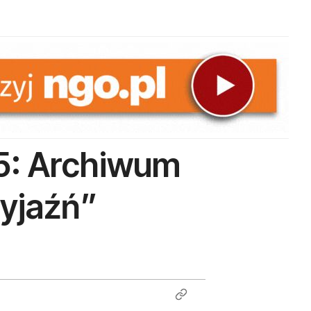
5: Archiwum
zyjaźń”
6