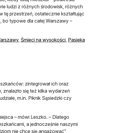
orie ludzi z różnych środowisk, różnych
 w tę przestrzeń, ostatecznie kształtując
, bo typowe dla całej Warszawy –
otwiera się w nowej karcie
otwiera się w nowej karcie
arszawy
,
Śmieci na wysokości
,
Pasieka
nowej karcie
eszkańców: zintegrował ich oraz
znalazło się też kilka wydarzeń
ziale, m.in. Piknik Sąsiedzki czy
miejsca – mówi Leszko. – Dlatego
ieszkańcami, a jednocześnie naszymi
ludziom nie chce się angażować”,