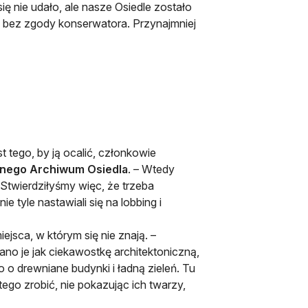
ę nie udało, ale nasze Osiedle zostało
ć bez zgody konserwatora. Przynajmniej
ej karcie
t tego, by ją ocalić, członkowie
nego Archiwum Osiedla
. – Wtedy
 Stwierdziłyśmy więc, że trzeba
ie tyle nastawiali się na lobbing i
sca, w którym się nie znają. –
no je jak ciekawostkę architektoniczną,
o o drewniane budynki i ładną zieleń. Tu
ę tego zrobić, nie pokazując ich twarzy,