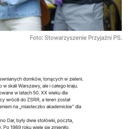
Foto: Stowarzyszenie Przyjaźni PS.
drewnianych domków, tonących w zieleni.
o w skali Warszawy, ale i całego kraju.
owane w latach 50. XX wieku dla
cy wrócili do ZSRR, a teren został
eniem na „miasteczko akademickie” dla
no Dar, były dwie stołówki, poczta,
. Po 1989 roku wiele się zmieniło,