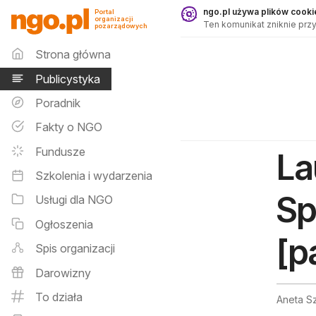
Publicystyka - ngo.pl
ngo.pl używa plików cookie
Portal
organizacji
Ten komunikat zniknie przy
pozarządowych
Menu główne
Strona główna
Publicystyka
Poradnik
Fakty o NGO
Fundusze
La
Szkolenia i wydarzenia
Sp
Usługi dla NGO
Ogłoszenia
[p
Spis organizacji
Darowizny
To działa
Aneta Sz