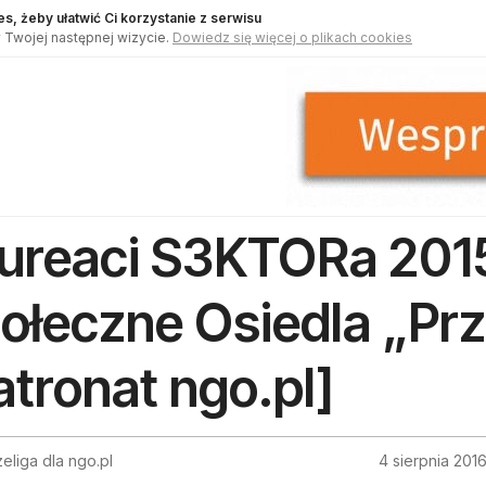
s, żeby ułatwić Ci korzystanie z serwisu
 Twojej następnej wizycie.
Dowiedz się więcej o plikach cookies
ureaci S3KTORa 201
ołeczne Osiedla „Pr
atronat ngo.pl]
eliga dla ngo.pl
4 sierpnia 201