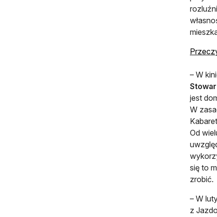
rozluźn
własnoś
mieszka
Przeczy
– W kin
Stowar
jest do
W zasad
Kabaret
Od wiel
uwzględ
wykorzy
się to 
zrobić.
– W lut
z Jazdo