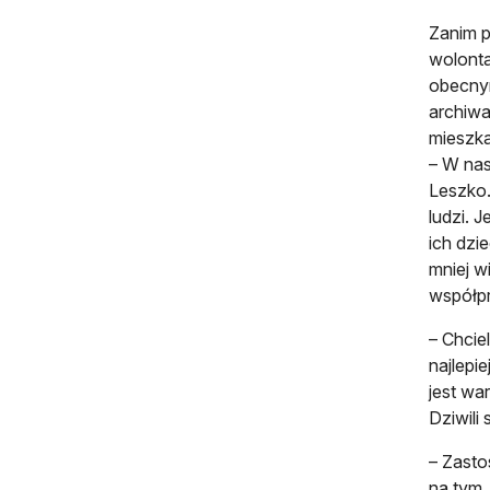
Zanim 
wolonta
obecnym
archiwa
mieszka
– W na
Leszko.
ludzi. 
ich dzi
mniej w
współpr
– Chcie
najlepi
jest wa
Dziwili 
– Zasto
na tym,