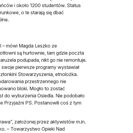
kańców i około 1200 studentów. Status
unkowe, o te starają się dbać
lne.
 karcie
iel – mówi Magda Leszko ze
 kotłowni są hurtownie, tam gdzie poczta
Karuzela podupada, nikt go nie remontuje.
p. swoje pierwsze programy wystawiał
łonkini Stowarzyszenia, etnolożka.
podarowania przestrzennego nie
owano bloki. Mogło to zostać
st do wyburzenia Osiedla. Nie podobało
Przyjaźni PS. Postanowili coś z tym
rawa”, założonej przez aktywistów m.in.
zko. – Towarzystwo Opieki Nad