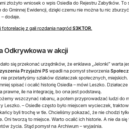
mi złożyło wniosek o wpis Osiedla do Rejestru Zabytków. To si
 do Gminnej Ewidencji, dzięki czemu nie można tu nic zburzy
 – dodaje.
otwiera się w now
j fotorelację z gali rozdania nagród
S3KTOR
.
a Odkrywkowa w akcji
dało się przekonać urzędników, że enklawa „Jelonki” warta jes
zyszenia Przyjaźni PS
wpadli na pomysł stworzenia
Społecz
 nie przetarłyśmy szlaków działaczek społecznych, miejskich.
niej spisać i ocalić historię Osiedla – mówi Leszko. Działacze n
ia prawne, ile na integrację, bo ona jest podstawą.
ożemy wszczynać rabanu, a potem przyprowadzać ludzi do miej
y Leszko. – Osiedle często było miejscem wycieczek, traktowa
kańcy byli trochę w tle. Chcieliśmy pokazać, że nie chodzi tylk
e. Oni tworzą to miejsce. Warto ocalić ich historie. A nie da si
tów życia. Stąd pomysł na Archiwum – wyjaśnia.