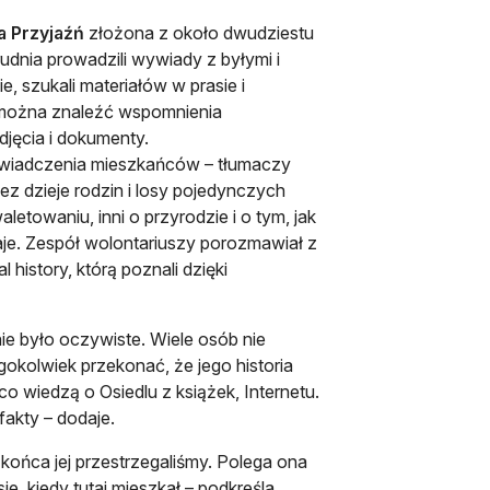
a Przyjaźń
złożona z około dwudziestu
udnia prowadzili wywiady z byłymi i
e, szukali materiałów w prasie i
ej można znaleźć wspomnienia
jęcia i dokumenty.
świadczenia mieszkańców – tłumaczy
ez dzieje rodzin i losy pojedynczych
etowaniu, inni o przyrodzie i o tym, jak
aje. Zespół wolontariuszy porozmawiał z
 history, którą poznali dzięki
ie było oczywiste. Wiele osób nie
gokolwiek przekonać, że jego historia
o wiedzą o Osiedlu z książek, Internetu.
fakty – dodaje.
ońca jej przestrzegaliśmy. Polega ona
, kiedy tutaj mieszkał – podkreśla