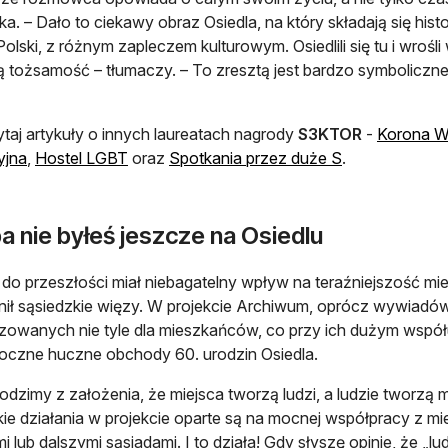
a. – Dało to ciekawy obraz Osiedla, na który składają się hist
Polski, z różnym zapleczem kulturowym. Osiedlili się tu i wrośli
 tożsamość – tłumaczy. – To zresztą jest bardzo symboliczne
taj artykuły o innych laureatach nagrody
S3KTOR
-
Korona W
otwiera się w nowej karcie
otwiera się w nowej karcie
otwiera się w 
yjna
,
Hostel LGBT
oraz
Spotkania przez duże S
.
 nie byłeś jeszcze na Osiedlu
do przeszłości miał niebagatelny wpływ na teraźniejszość mi
ł sąsiedzkie więzy. W projekcie Archiwum, oprócz wywiadów, 
zowanych nie tyle dla mieszkańców, co przy ich dużym współud
oczne huczne obchody 60. urodzin Osiedla.
dzimy z założenia, że miejsca tworzą ludzi, a ludzie tworzą 
ie działania w projekcie oparte są na mocnej współpracy z m
mi lub dalszymi sąsiadami. I to działa! Gdy słyszę opinie, że „