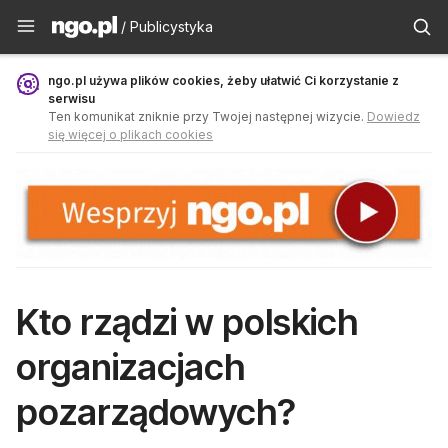
Publicystyka - ngo.pl
/ Publicystyka
ngo.pl używa plików cookies, żeby ułatwić Ci korzystanie z
serwisu
Ten komunikat zniknie przy Twojej następnej wizycie.
Dowiedz
się więcej o plikach cookies
Kto rządzi w polskich
organizacjach
pozarządowych?