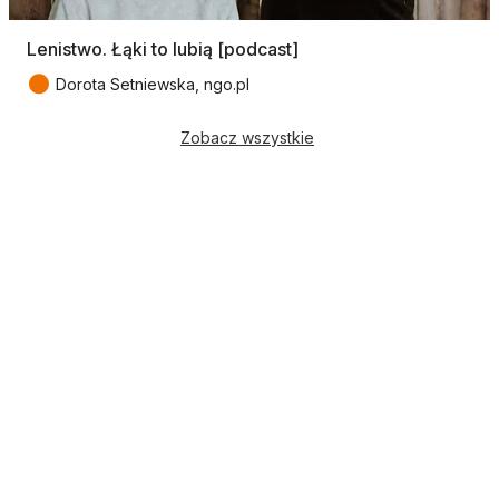
Lenistwo. Łąki to lubią [podcast]
●
Dorota Setniewska, ngo.pl
Zobacz wszystkie