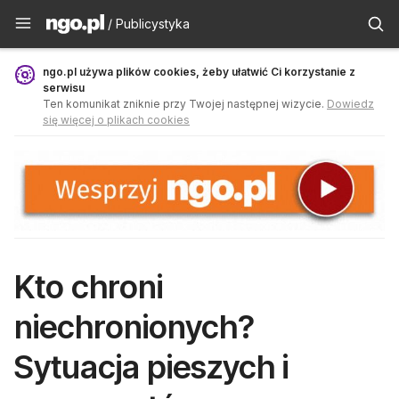
Publicystyka - ngo.pl
/ Publicystyka
ngo.pl używa plików cookies, żeby ułatwić Ci korzystanie z
serwisu
Ten komunikat zniknie przy Twojej następnej wizycie.
Dowiedz
się więcej o plikach cookies
Kto chroni
niechronionych?
Sytuacja pieszych i