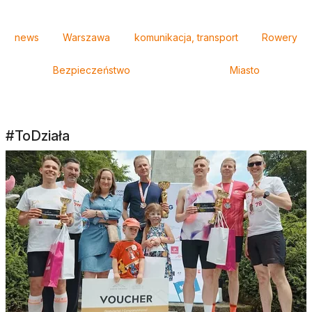
Tagi
news
Warszawa
komunikacja, transport
Rowery
Bezpieczeństwo
Miasto
#ToDziała