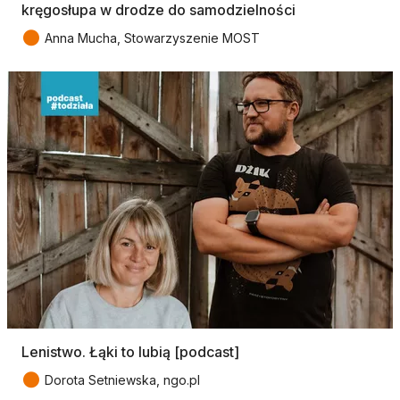
kręgosłupa w drodze do samodzielności
●
Anna Mucha, Stowarzyszenie MOST
Lenistwo. Łąki to lubią [podcast]
●
Dorota Setniewska, ngo.pl