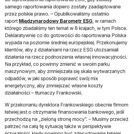
samego raportowania dopiero zostały zaadaptowane
przez polskie prawo. – Opublikowaliśmy ostatnio
otwiera się w nowej
raport
Międzynarodowy Barometr ESG
, w ramach
którego zbadaliśmy ten temat w 8 krajach, w tym Polsce.
Deklaratywnie co do gotowości do raportowania Polska
wypada na poziomie średniej europejskiej. Przekonujemy
klientów, aby z działaniami na rzecz ESG utożsamiali
działania na rzecz podnoszenia własnej innowacyjności.
Na przykład, co powinny zmienić w swoim parku
maszynowym, aby zmniejszała się skala wytwarzanych
odpadów, w jaki sposób poprawić swój mix
energetyczny, aby zmniejszać własne koszty
działalności – tłumaczy Frankowski.
W przekonaniu dyrektora Frankowskiego obecnie firmom
łatwiej jest o otrzymanie finansowania bankowego, jeśli
przechodzą na „zieloną stronę mocy”. – Musimy przecież
patrzeć na całą tę sytuację także w perspektywie
przyszłości, kiedy powinno być zdecydowanie łatwiej