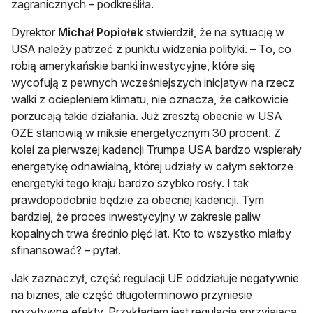
zagranicznych – podkreśliła.
Dyrektor
Michał Popiołek
stwierdził, że na sytuację w
USA należy patrzeć z punktu widzenia polityki. – To, co
robią amerykańskie banki inwestycyjne, które się
wycofują z pewnych wcześniejszych inicjatyw na rzecz
walki z ociepleniem klimatu, nie oznacza, że całkowicie
porzucają takie działania. Już zresztą obecnie w USA
OZE stanowią w miksie energetycznym 30 procent. Z
kolei za pierwszej kadencji Trumpa USA bardzo wspierały
energetykę odnawialną, której udziały w całym sektorze
energetyki tego kraju bardzo szybko rosły. I tak
prawdopodobnie będzie za obecnej kadencji. Tym
bardziej, że proces inwestycyjny w zakresie paliw
kopalnych trwa średnio pięć lat. Kto to wszystko miałby
sfinansować? – pytał.
Jak zaznaczył, część regulacji UE oddziałuje negatywnie
na biznes, ale część długoterminowo przyniesie
pozytywne efekty. Przykładem jest regulacja sprzyjająca