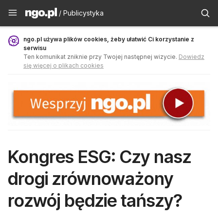
Publicystyka - ngo.pl
/ Publicystyka
ngo.pl używa plików cookies, żeby ułatwić Ci korzystanie z
serwisu
Ten komunikat zniknie przy Twojej następnej wizycie.
Dowiedz
się więcej o plikach cookies
Kongres ESG: Czy nasz
drogi zrównoważony
rozwój będzie tańszy?