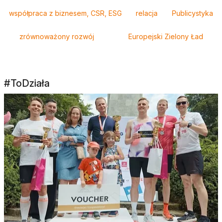
Tagi
współpraca z biznesem, CSR, ESG
relacja
Publicystyka
zrównoważony rozwój
Europejski Zielony Ład
#ToDziała