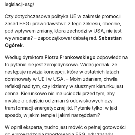
legislacji-esg/
Czy dotychczasowa polityka UE w zakresie promocji
zasad ESG i prawodawstwo z tego zakresu, obecnie,
pod wpływem zmiany, która zachodzi w USA, nie jest
wywracana? – zapoczątkował debatę red.
Sebastian
Ogórek
.
Według dyrektora
Piotra Frankowskiego
odpowiedź na
to pytanie nie jest zerojedynkowa. Widać jednak, że
następuje rewizja koncepcji, które w ostatnich latach
dominowały w UE i w USA. – Moim zdaniem, chwila
refleksji nad tym, czy idziemy w słusznym kierunku jest
cenna. Kierunkowo nie ma ucieczki przed tym, aby
myśleć o odejściu od zmian środowiskowych czy
transformacji energetycznej itd. Pytanie tylko: w jaki
sposób, w jakim tempie i jakimi narzędziami?
W opinii eksperta, trudno jest mówić o pełnej gotowości
do wprowadzenia raportowania ESG, gdy zasady