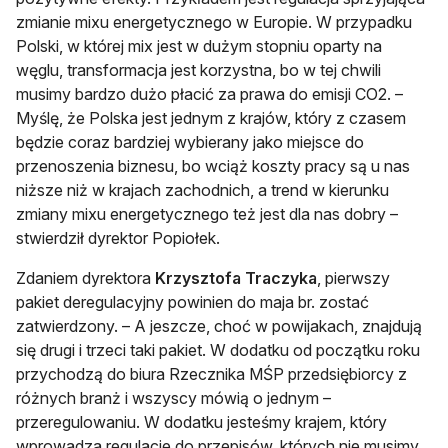
zmianie mixu energetycznego w Europie. W przypadku
Polski, w której mix jest w dużym stopniu oparty na
węglu, transformacja jest korzystna, bo w tej chwili
musimy bardzo dużo płacić za prawa do emisji CO2. –
Myślę, że Polska jest jednym z krajów, który z czasem
będzie coraz bardziej wybierany jako miejsce do
przenoszenia biznesu, bo wciąż koszty pracy są u nas
niższe niż w krajach zachodnich, a trend w kierunku
zmiany mixu energetycznego też jest dla nas dobry –
stwierdził dyrektor Popiołek.
Zdaniem dyrektora
Krzysztofa Traczyka
, pierwszy
pakiet deregulacyjny powinien do maja br. zostać
zatwierdzony. – A jeszcze, choć w powijakach, znajdują
się drugi i trzeci taki pakiet. W dodatku od początku roku
przychodzą do biura Rzecznika MŚP przedsiębiorcy z
różnych branż i wszyscy mówią o jednym –
przeregulowaniu. W dodatku jesteśmy krajem, który
wprowadza regulacje do przepisów, których nie musimy