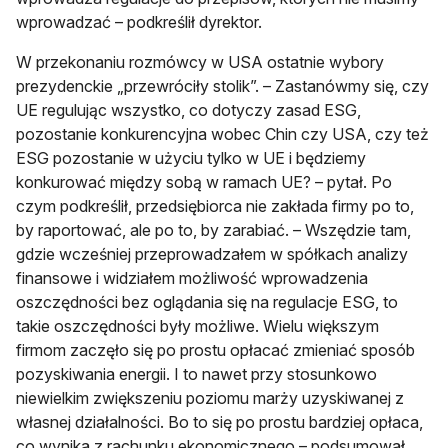
wprowadzać – podkreślił dyrektor.
W przekonaniu rozmówcy w USA ostatnie wybory
prezydenckie „przewróciły stolik”. – Zastanówmy się, czy
UE regulując wszystko, co dotyczy zasad ESG,
pozostanie konkurencyjna wobec Chin czy USA, czy też
ESG pozostanie w użyciu tylko w UE i będziemy
konkurować między sobą w ramach UE? – pytał. Po
czym podkreślił, przedsiębiorca nie zakłada firmy po to,
by raportować, ale po to, by zarabiać. – Wszędzie tam,
gdzie wcześniej przeprowadzałem w spółkach analizy
finansowe i widziałem możliwość wprowadzenia
oszczędności bez oglądania się na regulacje ESG, to
takie oszczędności były możliwe. Wielu większym
firmom zaczęło się po prostu opłacać zmieniać sposób
pozyskiwania energii. I to nawet przy stosunkowo
niewielkim zwiększeniu poziomu marży uzyskiwanej z
własnej działalności. Bo to się po prostu bardziej opłaca,
co wynika z rachunku ekonomicznego – podsumował.