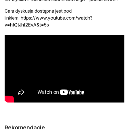
Cała dyskusja dostępna jest pod
linkiem:
https://www.youtube.com/watch?
otwiera się w nowej karcie
v=htQtJhI2EvA&t=5s
Rekomendacje