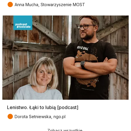
●
Anna Mucha, Stowarzyszenie MOST
Lenistwo. Łąki to lubią [podcast]
●
Dorota Setniewska, ngo.pl
Zobacz wszystkie