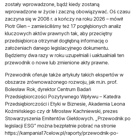
zostały wprowadzone, bądź kiedy zostaną
wprowadzone w życie i zaczną obowiązywać. Oś czasu
zaczyna się w 2008 r. a kończy na roku 2026 – mówił
Piotr Glen – zamieściliśmy też 17 pogłębionych analiz
kluczowych aktów prawnych tak, aby przeciętny
przedsiębiorca otrzymał dogłębną informację o
założeniach danego legislacyjnego dokumentu.
Będziemy dwa razy w roku uzupełniali i uaktualniali ten
przewodnik o nowe lub zmienione akty prawne.
Przewodnik oferuje także artykuły takich ekspertów w
obszarze zrównoważonego rozwoju, jak m.in. prof.
Bolesław Rok, dyrektor Centrum Badań
Przedsiębiorczości Pozytywnego Wpływu – Katedra
Przedsiębiorczości i Etyki w Biznesie, Akademia Leona
Koźmińskiego czy dr Mirosław Kachniewski, prezes
Stowarzyszenia Emitentów Giełdowych. „Przewodnik po
legislacji ESG” można bezpłatnie pobrać na stronie
https://kampania17celow.pl/raporty/przewodnik-po-