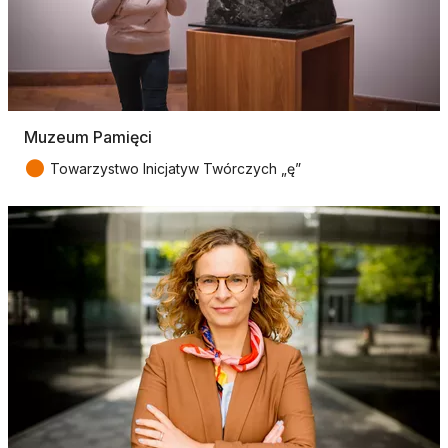
Muzeum Pamięci
●
Towarzystwo Inicjatyw Twórczych „ę”