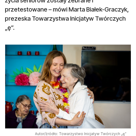
życia seniorów zostały zebrane i
przetestowane – mówi Marta Białek-Graczyk,
prezeska Towarzystwa Inicjatyw Twórczych
„ę”.
Autor/źródło: Towarzystwo Inicjatyw Twórczych „ę”