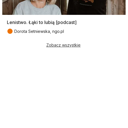
Lenistwo. Łąki to lubią [podcast]
●
Dorota Setniewska, ngo.pl
Zobacz wszystkie