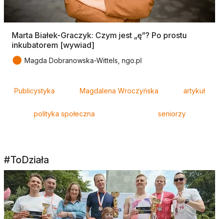
Marta Białek-Graczyk: Czym jest „ę”? Po prostu
inkubatorem [wywiad]
●
Magda Dobranowska-Wittels, ngo.pl
Tagi
Publicystyka
Magdalena Wroczyńska
artykuł
polityka społeczna
seniorzy
#ToDziała