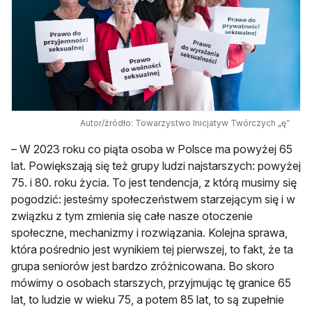
Autor/źródło: Towarzystwo Inicjatyw Twórczych „ę”
– W 2023 roku co piąta osoba w Polsce ma powyżej 65
lat. Powiększają się też grupy ludzi najstarszych: powyżej
75. i 80. roku życia. To jest tendencja, z którą musimy się
pogodzić: jesteśmy społeczeństwem starzejącym się i w
związku z tym zmienia się całe nasze otoczenie
społeczne, mechanizmy i rozwiązania. Kolejna sprawa,
która pośrednio jest wynikiem tej pierwszej, to fakt, że ta
grupa seniorów jest bardzo zróżnicowana. Bo skoro
mówimy o osobach starszych, przyjmując tę granice 65
lat, to ludzie w wieku 75, a potem 85 lat, to są zupełnie