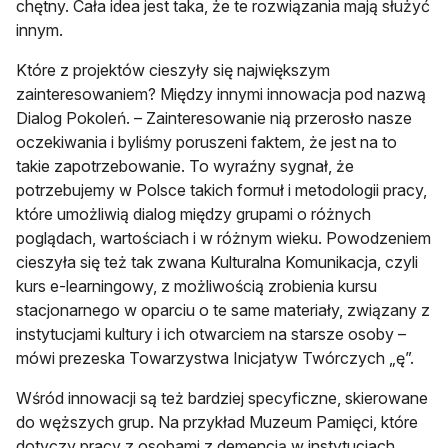
chętny. Cała idea jest taka, że te rozwiązania mają służyć
innym.
Które z projektów cieszyły się największym
zainteresowaniem? Między innymi innowacja pod nazwą
Dialog Pokoleń. – Zainteresowanie nią przerosło nasze
oczekiwania i byliśmy poruszeni faktem, że jest na to
takie zapotrzebowanie. To wyraźny sygnał, że
potrzebujemy w Polsce takich formuł i metodologii pracy,
które umożliwią dialog między grupami o różnych
poglądach, wartościach i w różnym wieku. Powodzeniem
cieszyła się też tak zwana Kulturalna Komunikacja, czyli
kurs e-learningowy, z możliwością zrobienia kursu
stacjonarnego w oparciu o te same materiały, związany z
instytucjami kultury i ich otwarciem na starsze osoby –
mówi prezeska Towarzystwa Inicjatyw Twórczych „ę”.
Wśród innowacji są też bardziej specyficzne, skierowane
do węższych grup. Na przykład Muzeum Pamięci, które
dotyczy pracy z osobami z demencją w instytucjach