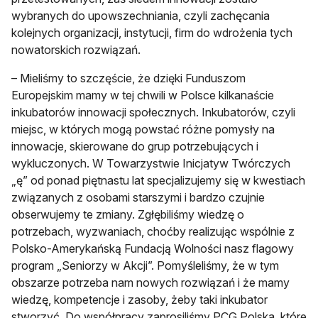
wybranych do upowszechniania, czyli zachęcania
kolejnych organizacji, instytucji, firm do wdrożenia tych
nowatorskich rozwiązań.
– Mieliśmy to szczęście, że dzięki Funduszom
Europejskim mamy w tej chwili w Polsce kilkanaście
inkubatorów innowacji społecznych. Inkubatorów, czyli
miejsc, w których mogą powstać różne pomysły na
innowacje, skierowane do grup potrzebujących i
wykluczonych. W Towarzystwie Inicjatyw Twórczych
„ę” od ponad piętnastu lat specjalizujemy się w kwestiach
związanych z osobami starszymi i bardzo czujnie
obserwujemy te zmiany. Zgłębiliśmy wiedzę o
potrzebach, wyzwaniach, choćby realizując wspólnie z
Polsko-Amerykańską Fundacją Wolności nasz flagowy
program „Seniorzy w Akcji”. Pomyśleliśmy, że w tym
obszarze potrzeba nam nowych rozwiązań i że mamy
wiedzę, kompetencje i zasoby, żeby taki inkubator
stworzyć. Do współpracy zaprosiliśmy PCG Polska, które