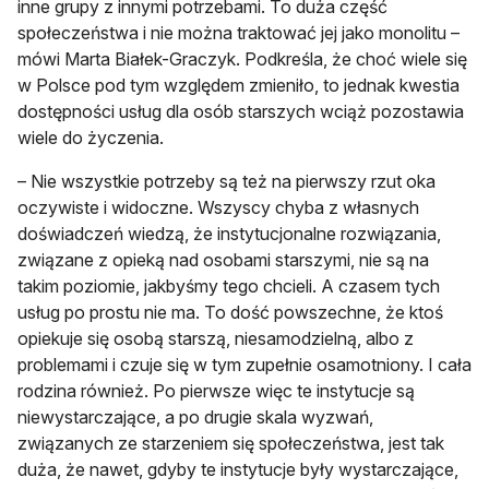
inne grupy z innymi potrzebami. To duża część
społeczeństwa i nie można traktować jej jako monolitu –
mówi Marta Białek-Graczyk. Podkreśla, że choć wiele się
w Polsce pod tym względem zmieniło, to jednak kwestia
dostępności usług dla osób starszych wciąż pozostawia
wiele do życzenia.
– Nie wszystkie potrzeby są też na pierwszy rzut oka
oczywiste i widoczne. Wszyscy chyba z własnych
doświadczeń wiedzą, że instytucjonalne rozwiązania,
związane z opieką nad osobami starszymi, nie są na
takim poziomie, jakbyśmy tego chcieli. A czasem tych
usług po prostu nie ma. To dość powszechne, że ktoś
opiekuje się osobą starszą, niesamodzielną, albo z
problemami i czuje się w tym zupełnie osamotniony. I cała
rodzina również. Po pierwsze więc te instytucje są
niewystarczające, a po drugie skala wyzwań,
związanych ze starzeniem się społeczeństwa, jest tak
duża, że nawet, gdyby te instytucje były wystarczające,