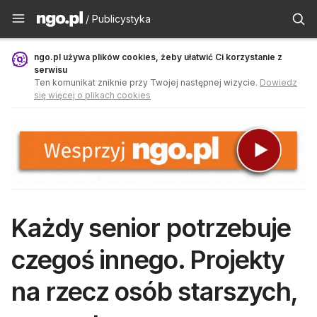
Publicystyka - ngo.pl
/ Publicystyka
ngo.pl używa plików cookies, żeby ułatwić Ci korzystanie z
serwisu
Ten komunikat zniknie przy Twojej następnej wizycie.
Dowiedz
się więcej o plikach cookies
Każdy senior potrzebuje
czegoś innego. Projekty
na rzecz osób starszych,