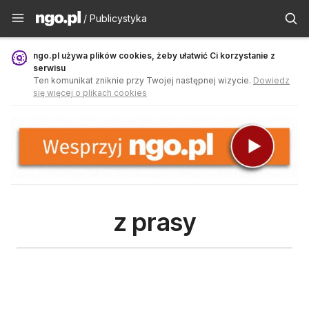
Publicystyka - ngo.pl
/ Publicystyka
ngo.pl używa plików cookies, żeby ułatwić Ci korzystanie z
serwisu
Ten komunikat zniknie przy Twojej następnej wizycie.
Dowiedz
się więcej o plikach cookies
z prasy