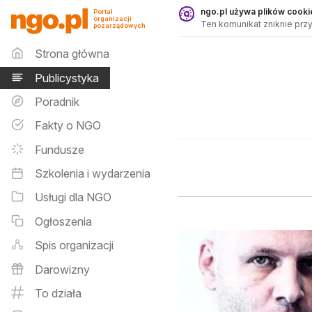
Publicystyka - ngo.pl
ngo.pl używa plików cookie
Portal
organizacji
Ten komunikat zniknie przy
pozarządowych
Menu główne
Strona główna
Publicystyka
Poradnik
Fakty o NGO
Fundusze
Szkolenia i wydarzenia
Usługi dla NGO
Ogłoszenia
Spis organizacji
Darowizny
To działa