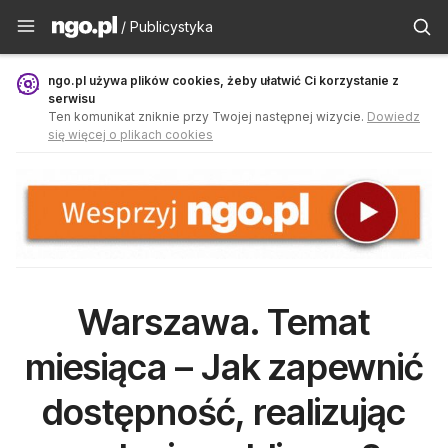
Publicystyka - ngo.pl
/ Publicystyka
ngo.pl używa plików cookies, żeby ułatwić Ci korzystanie z
serwisu
Ten komunikat zniknie przy Twojej następnej wizycie.
Dowiedz
się więcej o plikach cookies
Warszawa. Temat
miesiąca – Jak zapewnić
dostępność, realizując