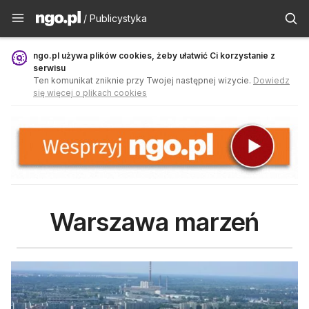
Publicystyka - ngo.pl
/ Publicystyka
ngo.pl używa plików cookies, żeby ułatwić Ci korzystanie z
serwisu
Ten komunikat zniknie przy Twojej następnej wizycie.
Dowiedz
się więcej o plikach cookies
Warszawa marzeń