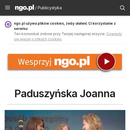
Publicystyka - ngo.pl
/ Publicystyka
ngo.pl używa plików cookies, żeby ułatwić Ci korzystanie z
serwisu
Ten komunikat zniknie przy Twojej następnej wizycie.
Dowiedz
się więcej o plikach cookies
Paduszyńska Joanna