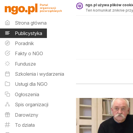
Publicystyka - ngo.pl
ngo.pl używa plików cookie
Portal
organizacji
Ten komunikat zniknie przy
pozarządowych
Menu główne
Strona główna
Publicystyka
Poradnik
Fakty o NGO
Fundusze
Szkolenia i wydarzenia
Usługi dla NGO
Ogłoszenia
Spis organizacji
Darowizny
To działa