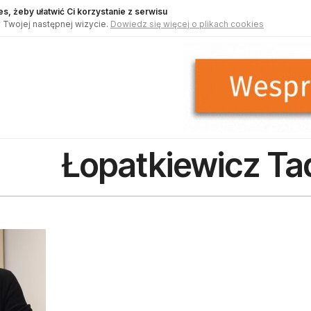
s, żeby ułatwić Ci korzystanie z serwisu
 Twojej następnej wizycie.
Dowiedz się więcej o plikach cookies
Łopatkiewicz Ta