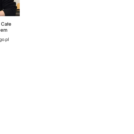
 Całe
iem
go.pl