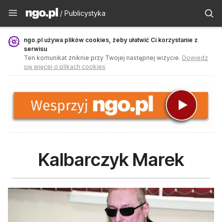
Publicystyka - ngo.pl
/ Publicystyka
ngo.pl używa plików cookies, żeby ułatwić Ci korzystanie z
serwisu
Ten komunikat zniknie przy Twojej następnej wizycie.
Dowiedz
się więcej o plikach cookies
Kalbarczyk Marek