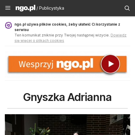
Publicystyka - ngo.pl
/ Publicystyka
ngo.pl używa plików cookies, żeby ułatwić Ci korzystanie z
serwisu
Ten komunikat zniknie przy Twojej następnej wizycie.
Dowiedz
się więcej o plikach cookies
Gnyszka Adrianna