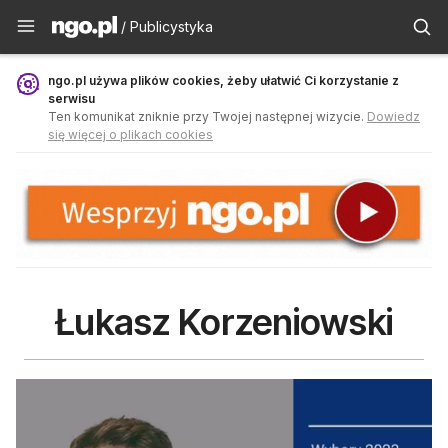
Publicystyka - ngo.pl
/ Publicystyka
ngo.pl używa plików cookies, żeby ułatwić Ci korzystanie z
serwisu
Ten komunikat zniknie przy Twojej następnej wizycie.
Dowiedz
się więcej o plikach cookies
Łukasz Korzeniowski