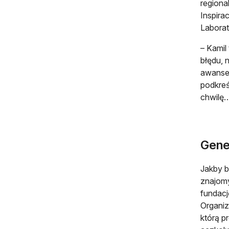
regiona
Inspira
Laborat
– Kamil
błędu, 
awansem
podkreś
chwilę
Gener
Jakby b
znajomy
fundac
Organiz
którą p