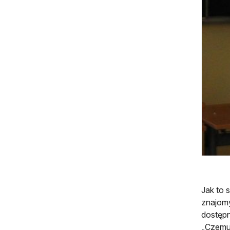
Jak to 
znajomy
dostępn
„Czemu 