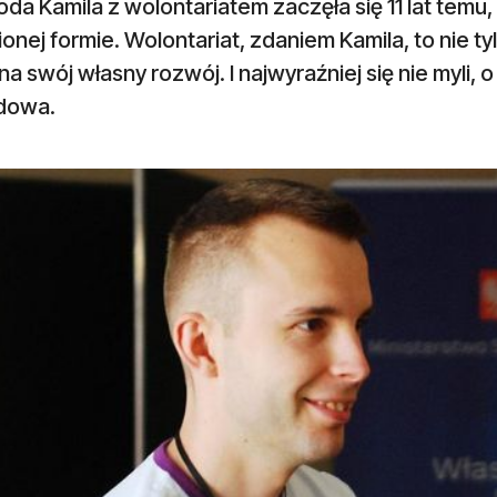
da Kamila z wolontariatem zaczęła się 11 lat temu,
onej formie. Wolontariat, zdaniem Kamila, to nie t
na swój własny rozwój. I najwyraźniej się nie myli
dowa.