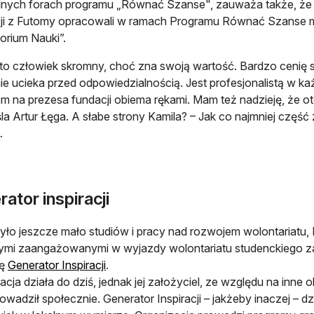
lnych forach programu „Równać Szanse", zauważa także, że 
cji z Futomy opracowali w ramach Programu Równać Szanse 
orium Nauki”.
 to człowiek skromny, choć zna swoją wartość. Bardzo cenię s
nie ucieka przed odpowiedzialnością. Jest profesjonalistą w ka
 na prezesa fundacji obiema rękami. Mam też nadzieję, że oto
la Artur Łęga. A słabe strony Kamila? – Jak co najmniej część 
…
ator inspiracji
yło jeszcze mało studiów i pracy nad rozwojem wolontariatu, 
mi zaangażowanymi w wyjazdy wolontariatu studenckiego za
ję
Generator Inspiracji
.
acja działa do dziś, jednak jej założyciel, ze względu na inne o
rowadził społecznie. Generator Inspiracji – jakżeby inaczej – dz