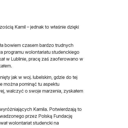
ością Kamil – jednak to właśnie dzięki
gała bowiem czasem bardzo trudnych
ra programu wolontariatu studenckiego
ał w Lublinie, pracę zaś zaoferowano w
kałem.
ęty jak w woj. lubelskim, gdzie do tej
nie można pominąć tu aspektu
j, walczyć o swoje marzenia, zyskałem
yróżniających Kamila. Potwierdzają to
owadzonego przez Polską Fundację
ował wolontariat studencki na