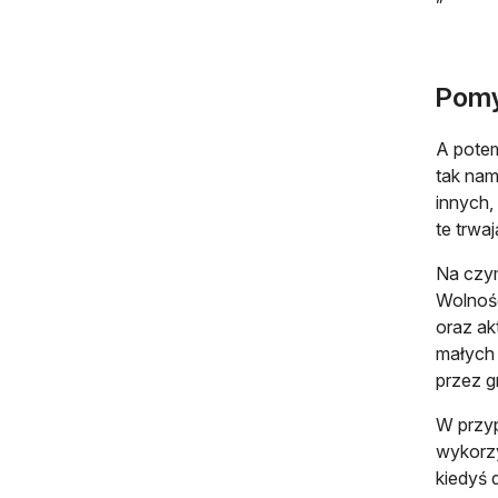
Pomy
A potem
tak nam
innych,
te trwa
Na czym
Wolnośc
oraz ak
małych 
przez g
W przyp
wykorzy
kiedyś 