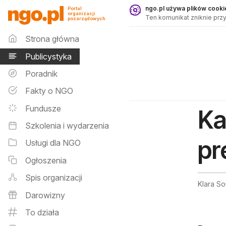
Publicystyka - ngo.pl
ngo.pl używa plików cookie
Portal
organizacji
Ten komunikat zniknie przy
pozarządowych
Menu główne
Strona główna
Publicystyka
Poradnik
Fakty o NGO
Fundusze
Ka
Szkolenia i wydarzenia
pr
Usługi dla NGO
Ogłoszenia
Spis organizacji
Klara So
Darowizny
To działa