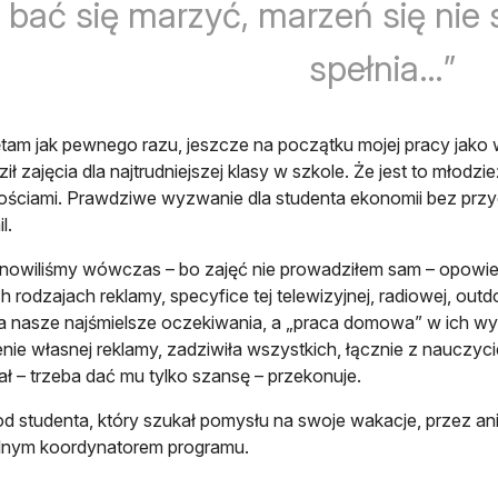
bać się marzyć, marzeń się nie 
spełnia…
tam jak pewnego razu, jeszcze na początku mojej pracy jako 
ił zajęcia dla najtrudniejszej klasy w szkole. Że jest to młod
ściami. Prawdziwe wyzwanie dla studenta ekonomii bez przy
l.
nowiliśmy wówczas – bo zajęć nie prowadziłem sam – opowie
 rodzajach reklamy, specyfice tej telewizyjnej, radiowej, out
a nasze najśmielsze oczekiwania, a „praca domowa” w ich wy
nie własnej reklamy, zadziwiła wszystkich, łącznie z nauczyci
ał – trzeba dać mu tylko szansę – przekonuje.
od studenta, który szukał pomysłu na swoje wakacje, przez anima
lnym koordynatorem programu.