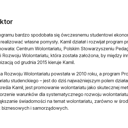
ektor
ogramu bardzo spodobała się ówczesnemu studentowi ekonomi
realizować własne pomysły. Kamil działał i rozwijał program prz
owała: Centrum Wolontariatu, Polskim Stowarzyszeniu Pedag
i Rozwoju Wolontariatu, która została założona, by między i
nizacją od grudnia 2015 kieruje Kamil.
a Rozwoju Wolontariatu powstała w 2010 roku, a program Pr
riatu studenckiego – jest do dziś najważniejszym polem działa
kreśla Kamil, jest promowanie wolontariatu jako skutecznej 
orzenie warunków dla systematycznego rozwoju wolontariatu
iększanie świadomości na temat wolontariatu, zarówno w środ
ż biznesowych i samorządowych.