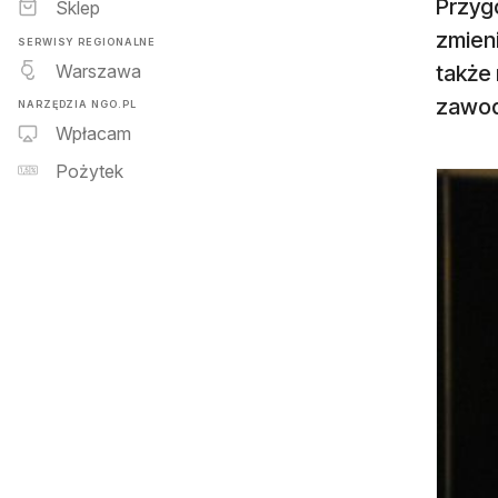
Przygo
Sklep
zmieni
SERWISY REGIONALNE
Warszawa
także 
zawo
NARZĘDZIA NGO.PL
Wpłacam
Pożytek