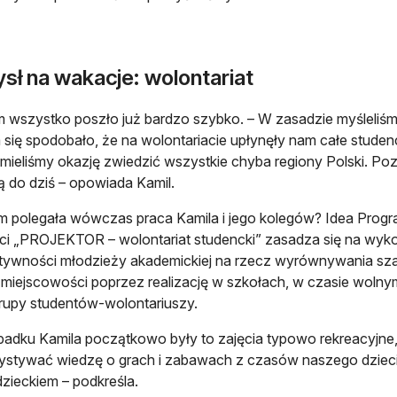
sł na wakacje: wolontariat
 wszystko poszło już bardzo szybko. – W zasadzie myśleliśmy
 się spodobało, że na wolontariacie upłynęły nam całe studenc
 mieliśmy okazję zwiedzić wszystkie chyba regiony Polski. Poz
ją do dziś – opowiada Kamil.
 polegała wówczas praca Kamila i jego kolegów? Idea Progr
i „PROJEKTOR – wolontariat studencki” zasadza się na wykor
tywności młodzieży akademickiej na rzecz wyrównywania szan
miejscowości poprzez realizację w szkołach, w czasie wolny
rupy studentów-wolontariuszy.
adku Kamila początkowo były to zajęcia typowo rekreacyjne, 
stywać wiedzę o grach i zabawach z czasów naszego dzieciń
dzieckiem – podkreśla.