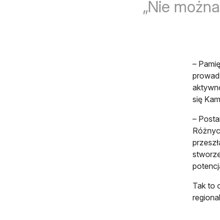
Nie można 
– Pamię
prowadz
aktywno
się Kami
– Posta
Różnych
przeszł
stworze
potencj
Tak to 
regiona