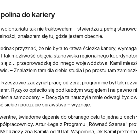
polina do kariery
 wolontariatu tak nie traktowałem – stwierdza z pełną stanowcz
łalności, znalazłem się tu, gdzie jestem obecnie.
jednak przyznać, że nie była to łatwa ścieżka kariery, wyma
. I tak możliwość objęcia stanowiska regionalnego koordynato
 się z… przeprowadzką do innego województwa. Kamil mieszk
ie. – Znalazłem tam dla siebie studia i po prostu tam zamiesz
 Rzeszowie zaczynał pracę od zera, program nie był tak rozwini
iałał. Ryzyko opłaciło się pod każdym względem i na pewno 
enia samooceny. – Decyzja ta nauczyła mnie odwagi życiowe
 siebie i poczucie sprawstwa – wyznaje.
entne, świadome dążenie do obranego celu to jedna z cech w
spółpracownicy. Artur Łęga z Programu „Równać Szanse" pr
i Młodzieży zna Kamila od 10 lat. Wspomina, jak Kamil prezent