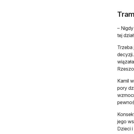
Tram
– Nigdy
tej dzia
Trzeba 
decyzji
wiązała
Rzeszow
Kamil w
pory dz
wzmocni
pewność
Konsekw
jego w
Dzieci 