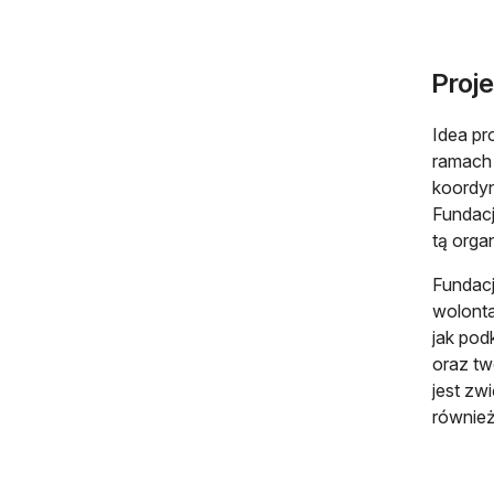
Proj
Idea pr
ramach 
koordyn
Fundacj
tą orga
Fundacj
wolonta
jak pod
oraz tw
jest zw
równie