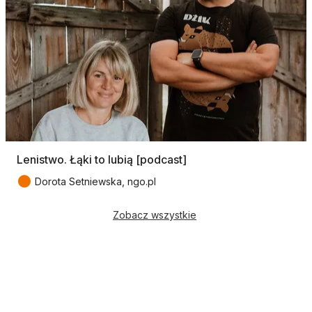
Lenistwo. Łąki to lubią [podcast]
●
Dorota Setniewska, ngo.pl
Zobacz wszystkie