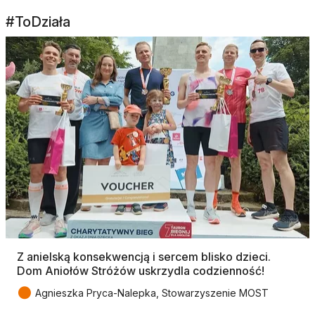
#ToDziała
Z anielską konsekwencją i sercem blisko dzieci.
Dom Aniołów Stróżów uskrzydla codzienność!
●
Agnieszka Pryca-Nalepka, Stowarzyszenie MOST