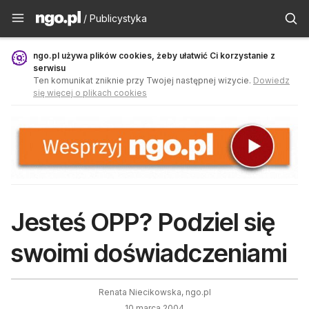
Publicystyka - ngo.pl
/ Publicystyka
ngo.pl używa plików cookies, żeby ułatwić Ci korzystanie z
serwisu
Ten komunikat zniknie przy Twojej następnej wizycie.
Dowiedz
się więcej o plikach cookies
Jesteś OPP? Podziel się
swoimi doświadczeniami
Renata Niecikowska, ngo.pl
10 marca 2004