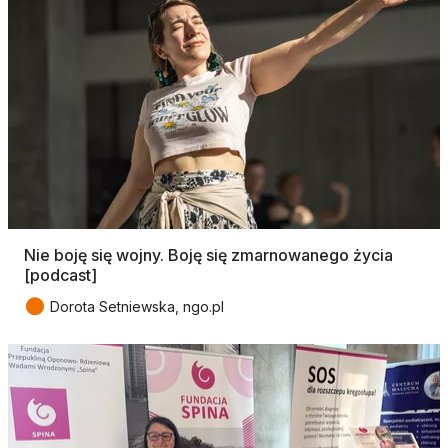
Nie boję się wojny. Boję się zmarnowanego życia
[podcast]
●
Dorota Setniewska, ngo.pl