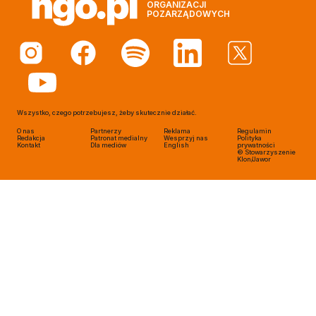
ORGANIZACJI
POZARZĄDOWYCH
Wszystko, czego potrzebujesz, żeby skutecznie działać.
O nas
Partnerzy
Reklama
Regulamin
Redakcja
Patronat medialny
Wesprzyj nas
Polityka
Kontakt
Dla mediów
English
prywatności
© Stowarzyszenie
Klon/Jawor