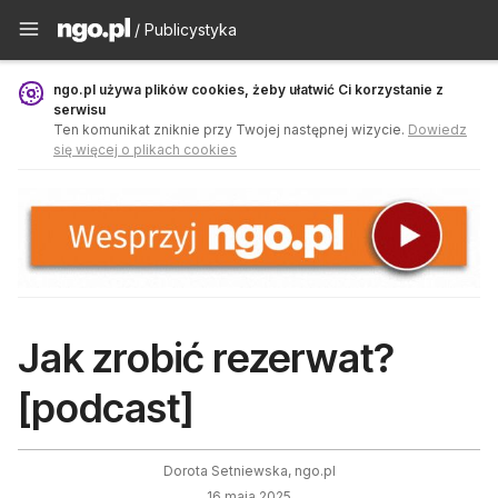
Publicystyka - ngo.pl
/ Publicystyka
ngo.pl używa plików cookies, żeby ułatwić Ci korzystanie z
serwisu
Ten komunikat zniknie przy Twojej następnej wizycie.
Dowiedz
się więcej o plikach cookies
Jak zrobić rezerwat?
[podcast]
Dorota Setniewska, ngo.pl
16 maja 2025