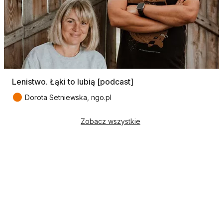
Lenistwo. Łąki to lubią [podcast]
●
Dorota Setniewska, ngo.pl
Zobacz wszystkie