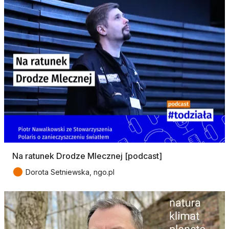
Na ratunek Drodze Mlecznej [podcast]
●
Dorota Setniewska, ngo.pl