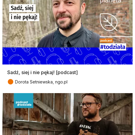
Sadź, siej i nie pękaj! [podcast]
●
Dorota Setniewska, ngo.pl