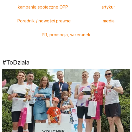
Tagi
kampanie społeczne OPP
artykuł
Poradnik / nowości prawne
media
PR, promocja, wizerunek
#ToDziała