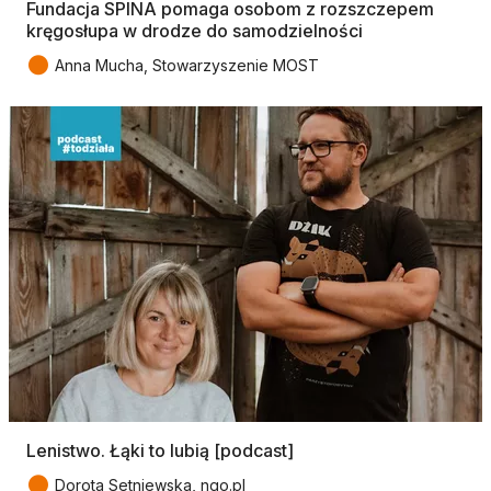
Fundacja SPINA pomaga osobom z rozszczepem
kręgosłupa w drodze do samodzielności
●
Anna Mucha, Stowarzyszenie MOST
Lenistwo. Łąki to lubią [podcast]
●
Dorota Setniewska, ngo.pl