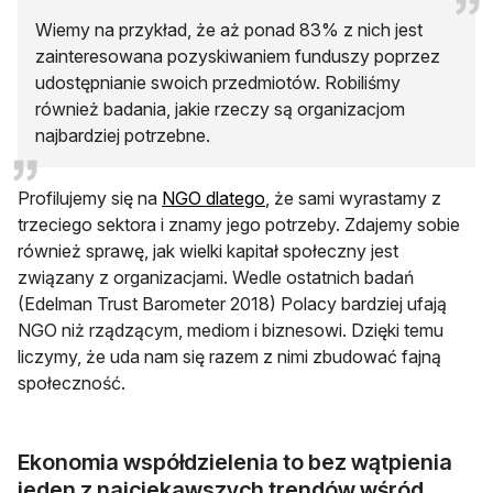
Wiemy na przykład, że aż ponad 83% z nich jest
zainteresowana pozyskiwaniem funduszy poprzez
udostępnianie swoich przedmiotów. Robiliśmy
również badania, jakie rzeczy są organizacjom
najbardziej potrzebne.
otwiera się w nowej karcie
Profilujemy się na
NGO dlatego
, że sami wyrastamy z
trzeciego sektora i znamy jego potrzeby. Zdajemy sobie
również sprawę, jak wielki kapitał społeczny jest
związany z organizacjami. Wedle ostatnich badań
(Edelman Trust Barometer 2018) Polacy bardziej ufają
NGO niż rządzącym, mediom i biznesowi. Dzięki temu
liczymy, że uda nam się razem z nimi zbudować fajną
społeczność.
Ekonomia współdzielenia to bez wątpienia
jeden z najciekawszych trendów wśród