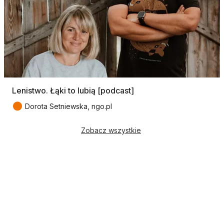
Lenistwo. Łąki to lubią [podcast]
●
Dorota Setniewska, ngo.pl
Zobacz wszystkie