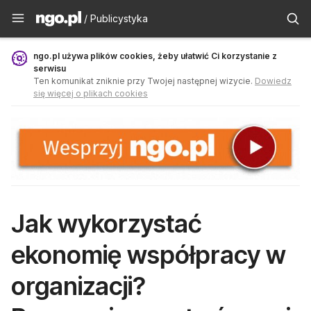
Publicystyka - ngo.pl
/ Publicystyka
ngo.pl używa plików cookies, żeby ułatwić Ci korzystanie z
serwisu
Ten komunikat zniknie przy Twojej następnej wizycie.
Dowiedz
się więcej o plikach cookies
Jak wykorzystać
ekonomię współpracy w
organizacji?