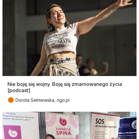
Nie boję się wojny. Boję się zmarnowanego życia
[podcast]
●
Dorota Setniewska, ngo.pl