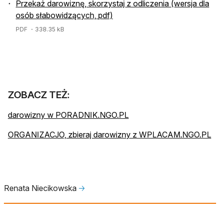
Przekaż darowiznę, skorzystaj z odliczenia (wersja dla
osób słabowidzących, pdf)
PDF
・338.35 kB
ZOBACZ TEŻ:
darowizny w PORADNIK.NGO.PL
ORGANIZACJO, zbieraj darowizny z WPLACAM.NGO.PL
Renata Niecikowska
🡢