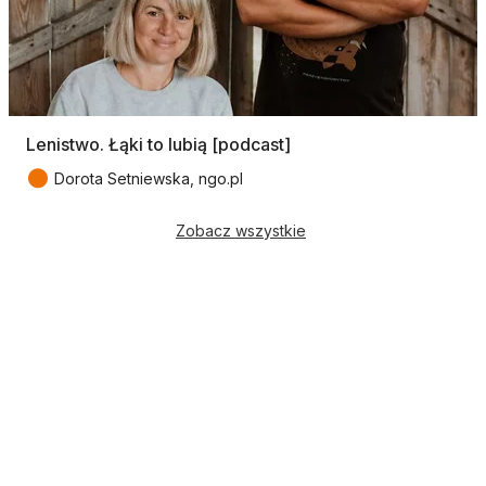
Lenistwo. Łąki to lubią [podcast]
●
Dorota Setniewska, ngo.pl
Zobacz wszystkie