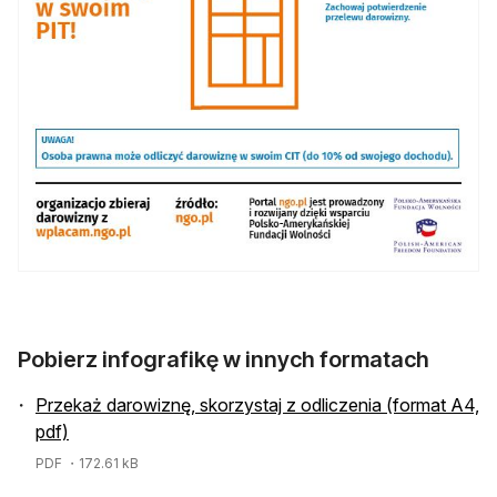
Pobierz infografikę w innych formatach
Przekaż darowiznę, skorzystaj z odliczenia (format A4,
pdf)
PDF
・172.61 kB