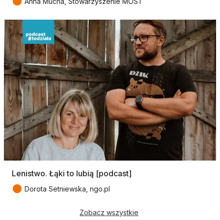
●
Anna Mucha, Stowarzyszenie MOST
Lenistwo. Łąki to lubią [podcast]
●
Dorota Setniewska, ngo.pl
Zobacz wszystkie