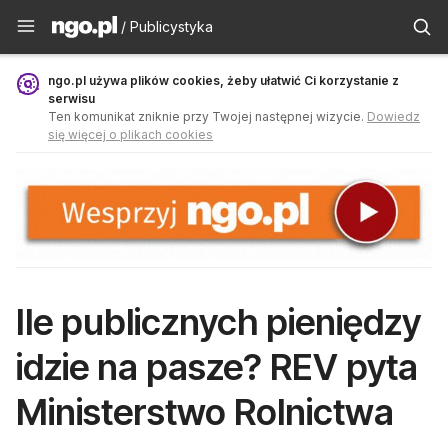
Publicystyka - ngo.pl
/ Publicystyka
ngo.pl używa plików cookies, żeby ułatwić Ci korzystanie z
serwisu
Ten komunikat zniknie przy Twojej następnej wizycie.
Dowiedz
się więcej o plikach cookies
Ile publicznych pieniędzy
idzie na pasze? REV pyta
Ministerstwo Rolnictwa