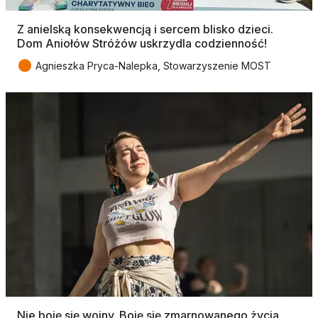
Z anielską konsekwencją i sercem blisko dzieci.
Dom Aniołów Stróżów uskrzydla codzienność!
●
Agnieszka Pryca-Nalepka, Stowarzyszenie MOST
Nie boję się wojny. Boję się zmarnowanego życia