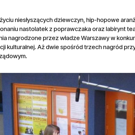
o życiu niesłyszących dziewczyn, hip-hopowe ara
naniu nastolatek z poprawczaka oraz labirynt tea
ania nagrodzone przez władze Warszawy w konkurs
ji kulturalnej. Aż dwie spośród trzech nagród pr
rządowym.