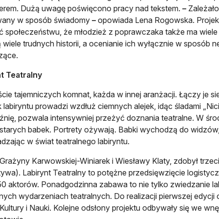
terem. Dużą uwagę poświęcono pracy nad tekstem.
–
Zależało
wany w sposób świadomy
–
opowiada Lena Rogowska. Projekt 
 społeczeństwu, że młodzież z poprawczaka także ma wiele d
 wiele trudnych historii, a ocenianie ich wyłącznie w sposób n
zące.
t Teatralny
ście tajemniczych komnat, każda w innej aranżacji. Łączy je si
k labiryntu prowadzi wzdłuż ciemnych alejek, idąc śladami „Ni
nię, pozwala intensywniej przeżyć doznania teatralne. W środ
starych babek. Portrety ożywają. Babki wychodzą do widzów,
zając w świat teatralnego labiryntu.
 Grażyny Karwowskiej-Winiarek i Wiesławy Klaty, zdobył trzec
tywa). Labirynt Teatralny to potężne przedsięwzięcie logistyc
0 aktorów. Ponadgodzinna zabawa to nie tylko zwiedzanie lab
nych wydarzeniach teatralnych. Do realizacji pierwszej edycji
Kultury i Nauki. Kolejne odsłony projektu odbywały się we w