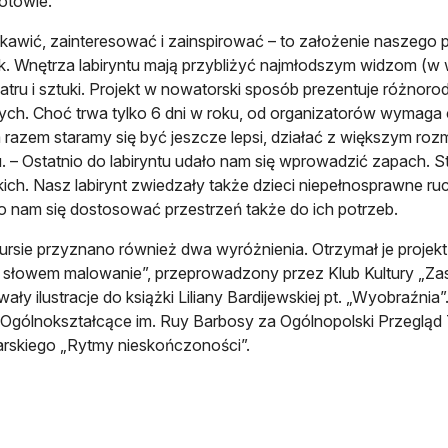
otowie.
kawić, zainteresować i zainspirować – to założenie naszego
k. Wnętrza labiryntu mają przybliżyć najmłodszym widzom (w w
eatru i sztuki. Projekt w nowatorski sposób prezentuje różnoro
nych. Choć trwa tylko 6 dni w roku, od organizatorów wymaga 
razem staramy się być jeszcze lepsi, działać z większym ro
u. – Ostatnio do labiryntu udało nam się wprowadzić zapach. St
ich. Nasz labirynt zwiedzały także dzieci niepełnosprawne r
o nam się dostosować przestrzeń także do ich potrzeb.
rsie przyznano również dwa wyróżnienia. Otrzymał je projekt
, słowem malowanie”, przeprowadzony przez Klub Kultury „Za
ały ilustracje do książki Liliany Bardijewskiej pt. „Wyobraźni
Ogólnokształcące im. Ruy Barbosy za Ogólnopolski Przegląd 
rskiego „Rytmy nieskończoności”.