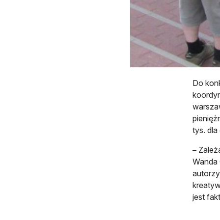
Do konk
koordyn
warszaw
pieniężn
tys. dl
–
Zależ
Wanda G
autorzy
kreatyw
jest fa