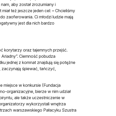
 nam, aby został zrozumiany i
miał też jeszcze jeden cel:
–
Chcieliśmy
o zaoferowania. Ci młodzi ludzie mają
egatywny jest dla nich bardzo
eć korytarzy oraz tajemnych przejść.
ci Ariadny”. Ciemność pobudza
ku jednej z komnat znajdują się potężne
 zaczynają śpiewać, tańczyć,
ie miejsce w konkursie (Fundacja
zno-organizacyjne, bierze w nim udział
iryntu, ale także uczestniczenie w
 organizatorzy wykorzystali wnętrza
nętrzach warszawskiego Pałacyku Szustra