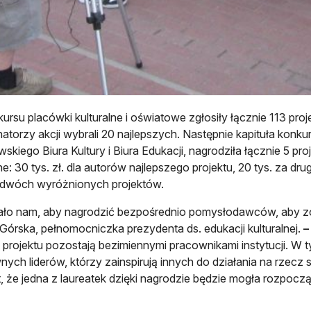
ursu placówki kulturalne i oświatowe zgłosiły łącznie 113 pro
atorzy akcji wybrali 20 najlepszych. Następnie kapituła konkur
skiego Biura Kultury i Biura Edukacji, nagrodziła łącznie 5 
e: 30 tys. zł. dla autorów najlepszego projektu, 20 tys. za drug
a dwóch wyróżnionych projektów.
ało nam, aby nagrodzić bezpośrednio pomysłodawców, aby zos
órska, pełnomocniczka prezydenta ds. edukacji kulturalnej.
 projektu pozostają bezimiennymi pracownikami instytucji. W 
nych liderów, którzy zainspirują innych do działania na rzec
kt, że jedna z laureatek dzięki nagrodzie będzie mogła rozpoczą