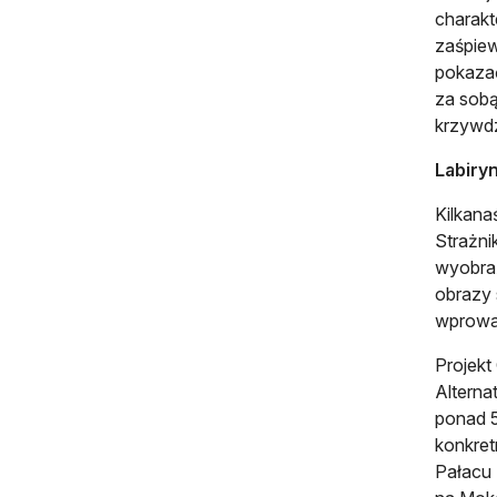
charak
zaśpie
pokazać
za sobą
krzywd
Labiryn
Kilkana
Strażni
wyobraź
obrazy 
wprowad
Projekt
Alterna
ponad 5
konkret
Pałacu 