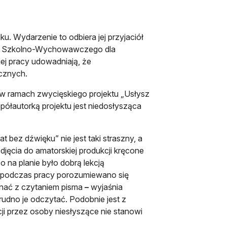
u. Wydarzenie to odbiera jej przyjaciół
rodka Szkolno-Wychowawczego dla
iej pracy udowadniają, że
ecznych.
o w ramach zwycięskiego projektu „Usłysz
półautorką projektu jest niedosłysząca
 bez dźwięku” nie jest taki straszny, a
jęcia do amatorskiej produkcji kręcone
o na planie było dobrą lekcją
 podczas pracy porozumiewano się
nać z czytaniem pisma
–
wyjaśnia
 trudno je odczytać. Podobnie jest z
ji przez osoby niesłyszące nie stanowi