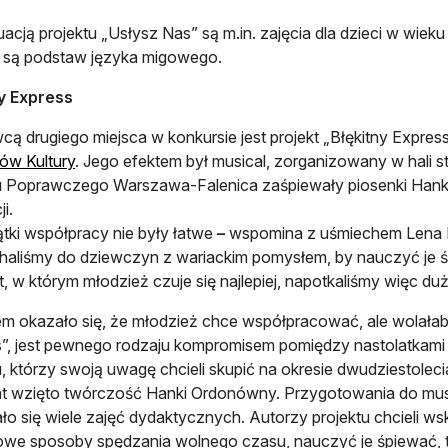
acją projektu „Usłysz Nas” są m.in. zajęcia dla dzieci w wie
 są podstaw języka migowego.
ny Express
ą drugiego miejsca w konkursie jest projekt „Błękitny Expres
ów Kultury
. Jego efektem był musical, zorganizowany w hali s
u Poprawczego Warszawa-Falenica zaśpiewały piosenki Hank
i.
tki współpracy nie były łatwe
–
wspomina z uśmiechem Lena 
haliśmy do dziewczyn z wariackim pomysłem, by nauczyć je śpi
t, w którym młodzież czuje się najlepiej, napotkaliśmy więc du
m okazało się, że młodzież chce współpracować, ale wolałaby
”, jest pewnego rodzaju kompromisem pomiędzy nastolatkami
u, którzy swoją uwagę chcieli skupić na okresie dwudziestole
t wzięto twórczość Hanki Ordonówny. Przygotowania do music
o się wiele zajęć dydaktycznych. Autorzy projektu chcieli w
we sposoby spędzania wolnego czasu, nauczyć je śpiewać, t