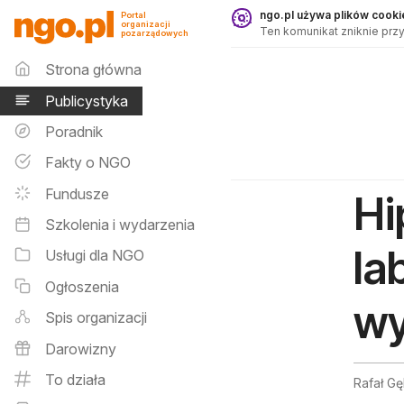
Publicystyka - ngo.pl
ngo.pl używa plików cookie
Portal
organizacji
Ten komunikat zniknie przy
pozarządowych
Menu główne
Strona główna
Publicystyka
Poradnik
Fakty o NGO
Fundusze
Hi
Szkolenia i wydarzenia
la
Usługi dla NGO
Ogłoszenia
wy
Spis organizacji
Darowizny
To działa
Rafał Gę