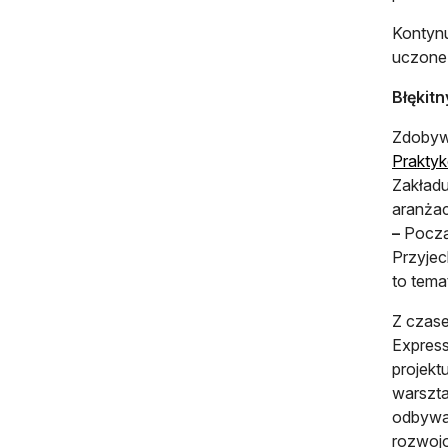
Kontynu
uczone
Błękit
Zdobywc
Praktyk
Zakład
aranżacj
–
Począ
Przyjec
to tema
Z czase
Express
projekt
warszta
odbywał
rozwojo