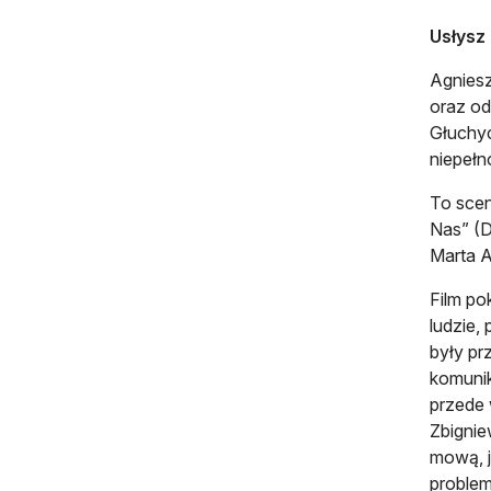
Usłysz
Agniesz
oraz od
Głuchyc
niepełn
To scen
Nas” (D
Marta 
Film po
ludzie,
były pr
komunik
przede 
Zbignie
mową, j
problem