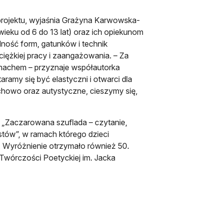
 projektu, wyjaśnia Grażyna Karwowska-
ieku od 6 do 13 lat) oraz ich opiekunom
dność form, gatunków i technik
ciężkiej pracy i zaangażowania. – Za
zmachem – przyznaje współautorka
aramy się być elastyczni i otwarci dla
uchowo oraz autystyczne, cieszymy się,
 „Zaczarowana szuflada – czytanie,
stów”, w ramach którego dzieci
a”. Wyróżnienie otrzymało również 50.
Twórczości Poetyckiej im. Jacka