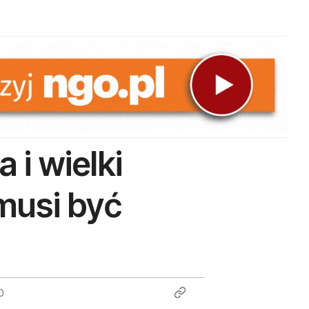
i wielki
 musi być
0