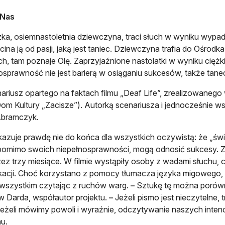
 Nas
ka, osiemnastoletnia dziewczyna, traci słuch w wyniku wypadk
cina ją od pasji, jaką jest taniec. Dziewczyna trafia do Oś
h, tam poznaje Olę. Zaprzyjaźnione nastolatki w wyniku ciężk
osprawność nie jest barierą w osiąganiu sukcesów, także tan
ariusz opartego na faktach filmu „Deaf Life”, zrealizowaneg
om Kultury „Zacisze”). Autorką scenariusza i jednocześnie ws
Abramczyk.
kazuje prawdę nie do końca dla wszystkich oczywistą: że „świat
 pomimo swoich niepełnosprawności, mogą odnosić sukcesy. Zd
zez trzy miesiące. W filmie wystąpiły osoby z wadami słuchu, c
acji. Choć korzystano z pomocy tłumacza języka migowego,
wszystkim czytając z ruchów warg.
–
Sztukę tę można porów
w Darda, współautor projektu.
–
Jeżeli pismo jest nieczytelne,
eżeli mówimy powoli i wyraźnie, odczytywanie naszych intenc
u.