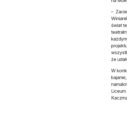
na Mok
– Zacie
Winiare
świat t
teatral
każdym 
projekt
wszystk
że udał
W konku
bajanie
namalow
Liceum 
Kaczma