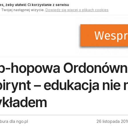
s, żeby ułatwić Ci korzystanie z serwisu
 Twojej następnej wizycie.
Dowiedz się więcej o plikach cookies
p-hopowa Ordonówna 
birynt – edukacja nie
kładem
bura dla ngo.pl
26 listopada 201