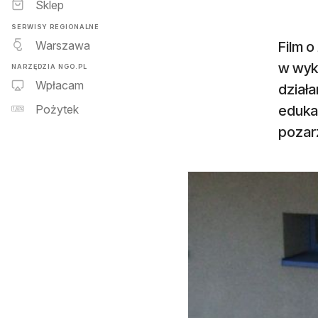
Sklep
SERWISY REGIONALNE
Warszawa
Film 
w wyko
NARZĘDZIA NGO.PL
Wpłacam
dział
edukac
Pożytek
poza