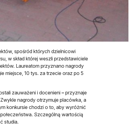
jektów, spośród których dzielnicowi
su, w skład której weszli przedstawiciele
projektów. Laureatom przyznano nagrody
ie miejsce, 10 tys. za trzecie oraz po 5
tali zauważeni i docenieni
–
przyznaje
–
Zwykle nagrody otrzymuje placówka, a
tym konkursie chodzi o to, aby wyróżnić
z społeczeństwa. Szczególną wartością
ć studia.