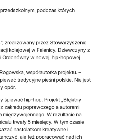
ku przedszkolnym, podczas których
s”, zrealizowany przez
Stowarzyszenie
tacji kolejowej w Falenicy. Dziewczyny z
i Ordonówny w nowej, hip-hopowej
Rogowska, współautorka projektu.
–
ewać tradycyjne pieśni polskie. Nie jest
ży opór.
 śpiewać hip-hop. Projekt „Błękitny
 z zakładu poprawczego a autorami
cia międzywojennego. W rezultacie na
alu trwały 5 miesięcy. W tym czasie
skazać nastolatkom kreatywne i
ańczyć, ale też popracować nad ich