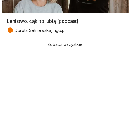
Lenistwo. Łąki to lubią [podcast]
●
Dorota Setniewska, ngo.pl
Zobacz wszystkie