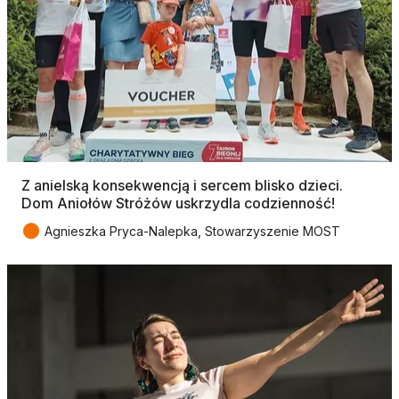
Z anielską konsekwencją i sercem blisko dzieci.
Dom Aniołów Stróżów uskrzydla codzienność!
●
Agnieszka Pryca-Nalepka, Stowarzyszenie MOST