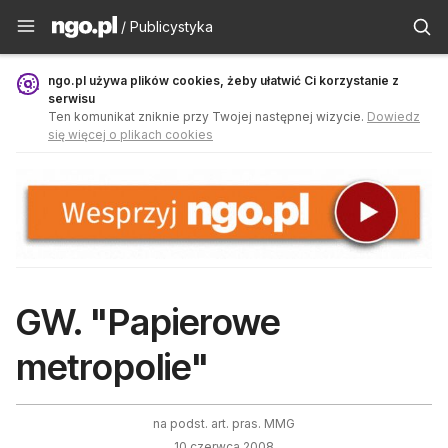
Publicystyka - ngo.pl
/ Publicystyka
ngo.pl używa plików cookies, żeby ułatwić Ci korzystanie z
serwisu
Ten komunikat zniknie przy Twojej następnej wizycie.
Dowiedz
się więcej o plikach cookies
GW. "Papierowe
metropolie"
na podst. art. pras. MMG
10 czerwca 2008