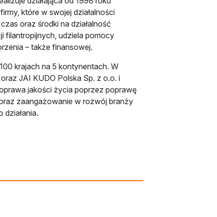
alizuje działająca od 1998 roku
irmy, które w swojej działalności
czas oraz środki na działalność
 filantropijnych, udziela pomocy
orzenia – także finansowej.
d 100 krajach na 5 kontynentach. W
 oraz JAI KUDO Polska Sp. z o.o. i
t poprawa jakości życia poprzez poprawę
 oraz zaangażowanie w rozwój branży
 działania.