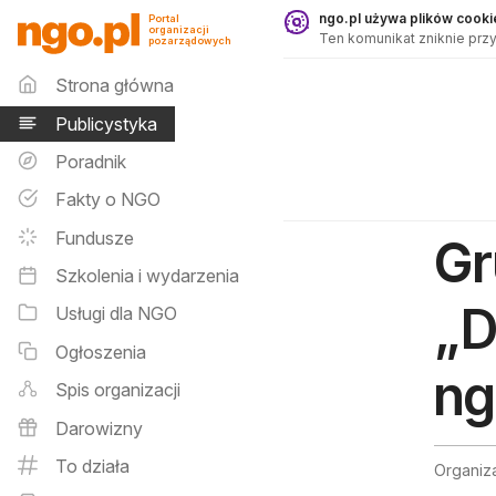
Publicystyka - ngo.pl
ngo.pl używa plików cookie
Portal
organizacji
Ten komunikat zniknie przy
pozarządowych
Menu główne
Strona główna
Publicystyka
Poradnik
Fakty o NGO
Fundusze
Gr
Szkolenia i wydarzenia
„D
Usługi dla NGO
Ogłoszenia
ng
Spis organizacji
Darowizny
To działa
Organiz