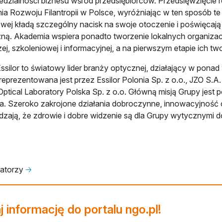
dzialności biznesu wśród przedsiębiorców. Przedsięwzięcie re
a Rozwoju Filantropii w Polsce, wyróżniając w ten sposób te f
wej kładą szczególny nacisk na swoje otoczenie i poświęcają 
ną. Akademia wspiera ponadto tworzenie lokalnych organizacji
ej, szkoleniowej i informacyjnej, a na pierwszym etapie ich tw
ssilor to światowy lider branży optycznej, działający w pona
reprezentowana jest przez Essilor Polonia Sp. z o.o., JZO S.A.
 Optical Laboratory Polska Sp. z o.o. Główną misją Grupy jes
a. Szeroko zakrojone działania dobroczynne, innowacyjność
dzają, że zdrowie i dobre widzenie są dla Grupy wytycznymi do
zatorzy
🡢
 informację do portalu ngo.pl!