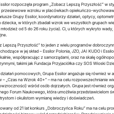
ssilor rozpoczęła program „Zobacz Lepszą Przyszłość” w styc
 przesiewowe wzroku w placówkach opiekuńczo-wychowawczyc
riusze Grupy Essilor, koordynatorzy działań, optycy, optometry
dziecka, w których zbadali wzrok we wszystkich grupach w
 i młodzież od 5 do 26 roku życia). Ci, u których wykryto wady,
jne.
 Lepszą Przyszłość” to jeden z wielu programów dobroczyn
chodzące w jej skład – Essilor Polonia, JZO, JAI KUDO i Essilor
okalnie, współpracując z samorządami, oraz na skalę ogólnopo
ynnymi, takimi jak Fundacja Przyjaciółka czy SOS Wioski Dzi
działań pomocowych, Grupa Essilor angażuje się również w ak
yw – „Czas na Wzrok 40+” – ma na celu rozpowszechnianie wie
owzroczności) wśród osób dojrzałych. Grupa jest również org
ego Forum Naukowego, która umożliwia przedstawicielom św
rystom i okulistom wymianę wiedzy i doświadczeń.
owany od 21 lat konkurs „Dobroczyńca Roku” ma na celu pro