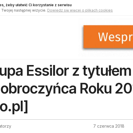
s, żeby ułatwić Ci korzystanie z serwisu
 Twojej następnej wizycie.
Dowiedz się więcej o plikach cookies
upa Essilor z tytułem
obroczyńca Roku 201
o.pl]
atorzy
7 czerwca 2018