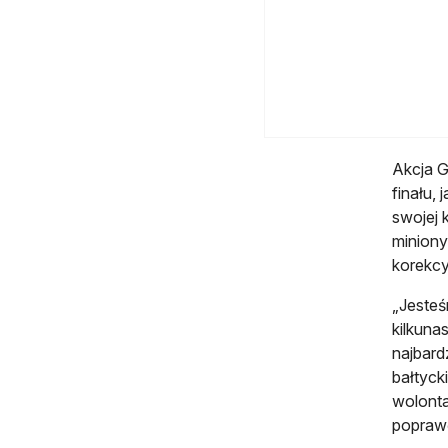
Akcja G
finału,
swojej 
miniony
korekcy
„Jesteś
kilkuna
najbard
bałtyck
wolonta
poprawę