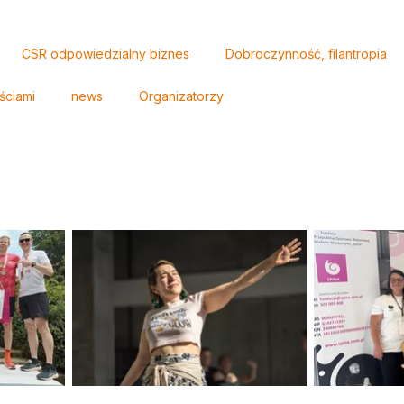
CSR odpowiedzialny biznes
Dobroczynność, filantropia
ściami
news
Organizatorzy