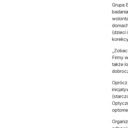
Grupa E
badania
wolonta
domach 
(dzieci
korekcy
„Zobacz
Firmy w
także l
dobrocz
Oprócz 
inicjat
(starcz
Optyczn
optomet
Organiz