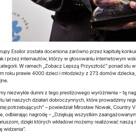
rupy Essilor została doceniona zarówno przez kapitułę konku
 jak i przez internautów, którzy w głosowaniu internetowym ws
kategorii. W ramach „Zobacz Lepszą Przyszłość” ponad stu wo
m roku prawie 4000 dzieci i młodzieży z 273 domów dziecka, 
jne.
my niezwykle dumni z tego prestiżowego wyróżnienia – tę na
stu lat naszych działań dobroczynnych, które prowadzimy regi
ziej potrzebujących” – powiedział Mirosław Nowak, Country VP 
ie, odbierając nagrodę – „Dziękuję wszystkim zaangażowanym
riuszom, dzięki których wkładowi możemy realizować naszą m
 widzenia”.