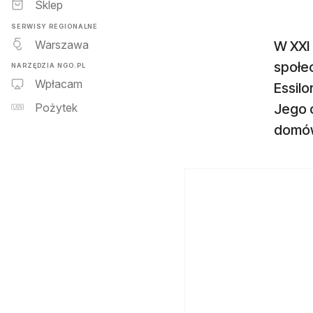
Sklep
SERWISY REGIONALNE
Warszawa
W XXI
społec
NARZĘDZIA NGO.PL
Wpłacam
Essil
Jego 
Pożytek
domów