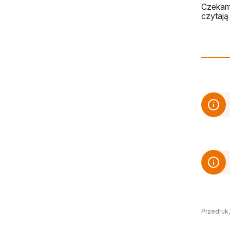
Czekamy
czytają 
Przedruk,