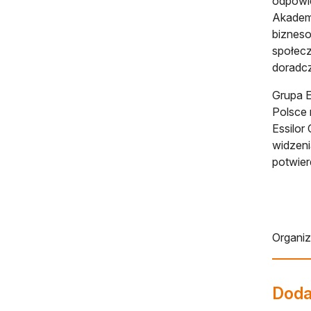
odpowie
Akademi
bizneso
społecz
doradcz
Grupa E
Polsce 
Essilor
widzeni
potwier
Organi
Dodaj