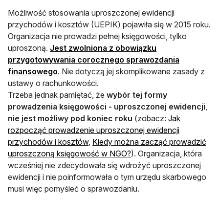
Możliwość stosowania uproszczonej ewidencji
przychodów i kosztów (UEPIK) pojawiła się w 2015 roku.
Organizacja nie prowadzi pełnej księgowości, tylko
uproszoną.
Jest zwolniona z obowiązku
przygotowywania corocznego sprawozdania
otwiera się w nowej karcie
finansowego
. Nie dotyczą jej skomplikowane zasady z
ustawy o rachunkowości.
Trzeba jednak pamiętać, że
wybór tej formy
prowadzenia księgowości - uproszczonej ewidencji
,
nie jest możliwy pod koniec roku
(zobacz:
Jak
rozpocząć prowadzenie uproszczonej ewidencji
otwiera się w nowej karcie
przychodów i kosztów
,
Kiedy można zacząć prowadzić
otwiera się w nowej karc
uproszczoną księgowość w NGO?
). Organizacja, która
wcześniej nie zdecydowała się wdrożyć uproszczonej
ewidencji i nie poinformowała o tym urzędu skarbowego
musi więc pomyśleć o sprawozdaniu.