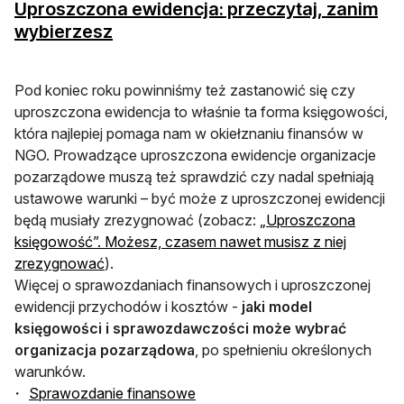
Uproszczona ewidencja: przeczytaj, zanim
otwiera się w nowej karcie
wybierzesz
Pod koniec roku powinniśmy też zastanowić się czy
uproszczona ewidencja to właśnie ta forma księgowości,
która najlepiej pomaga nam w okiełznaniu finansów w
NGO. Prowadzące uproszczona ewidencje organizacje
pozarządowe muszą też sprawdzić czy nadal spełniają
ustawowe warunki – być może z uproszczonej ewidencji
będą musiały zrezygnować (zobacz:
„Uproszczona
księgowość”. Możesz, czasem nawet musisz z niej
otwiera się w nowej karcie
zrezygnować
).
Więcej o sprawozdaniach finansowych i uproszczonej
ewidencji przychodów i kosztów -
jaki model
księgowości i sprawozdawczości może wybrać
organizacja pozarządowa
, po spełnieniu określonych
warunków.
otwiera się w nowej karcie
Sprawozdanie finansowe