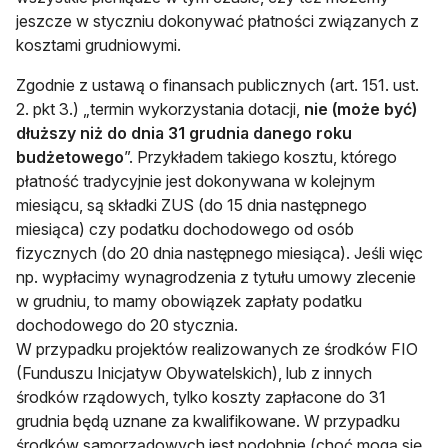
jeszcze w styczniu dokonywać płatności związanych z
kosztami grudniowymi.
Zgodnie z ustawą o finansach publicznych (art. 151. ust.
2. pkt 3.) „termin wykorzystania dotacji,
nie (może być)
dłuższy niż do dnia 31 grudnia danego roku
budżetowego
”. Przykładem takiego kosztu, którego
płatność tradycyjnie jest dokonywana w kolejnym
miesiącu, są składki ZUS (do 15 dnia następnego
miesiąca) czy podatku dochodowego od osób
fizycznych (do 20 dnia następnego miesiąca). Jeśli więc
np. wypłacimy wynagrodzenia z tytułu umowy zlecenie
w grudniu, to mamy obowiązek zapłaty podatku
dochodowego do 20 stycznia.
W przypadku projektów realizowanych ze środków FIO
(Funduszu Inicjatyw Obywatelskich), lub z innych
środków rządowych, tylko koszty zapłacone do 31
grudnia będą uznane za kwalifikowane. W przypadku
środków samorządowych jest podobnie (choć mogą się