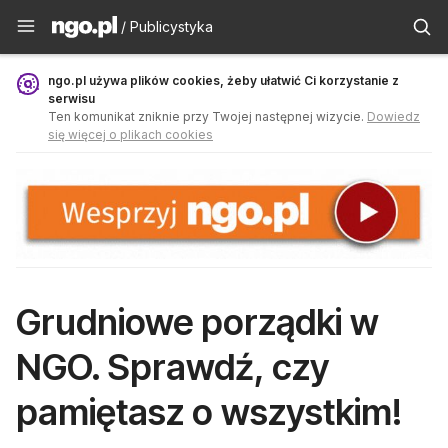
Publicystyka - ngo.pl
/ Publicystyka
ngo.pl używa plików cookies, żeby ułatwić Ci korzystanie z
serwisu
Ten komunikat zniknie przy Twojej następnej wizycie.
Dowiedz
się więcej o plikach cookies
Grudniowe porządki w
NGO. Sprawdź, czy
pamiętasz o wszystkim!