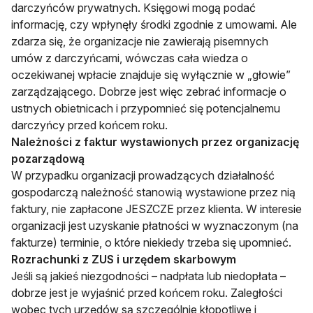
darczyńców prywatnych. Księgowi mogą podać
informację, czy wpłynęły środki zgodnie z umowami. Ale
zdarza się, że organizacje nie zawierają pisemnych
umów z darczyńcami, wówczas cała wiedza o
oczekiwanej wpłacie znajduje się wyłącznie w „głowie”
zarządzającego. Dobrze jest więc zebrać informacje o
ustnych obietnicach i przypomnieć się potencjalnemu
darczyńcy przed końcem roku.
Należności z faktur wystawionych przez organizację
pozarządową
W przypadku organizacji prowadzących działalność
gospodarczą należność stanowią wystawione przez nią
faktury, nie zapłacone JESZCZE przez klienta. W interesie
organizacji jest uzyskanie płatności w wyznaczonym (na
fakturze) terminie, o które niekiedy trzeba się upomnieć.
Rozrachunki z ZUS i urzędem skarbowym
Jeśli są jakieś niezgodności – nadpłata lub niedopłata –
dobrze jest je wyjaśnić przed końcem roku. Zaległości
wobec tych urzędów są szczególnie kłopotliwe i