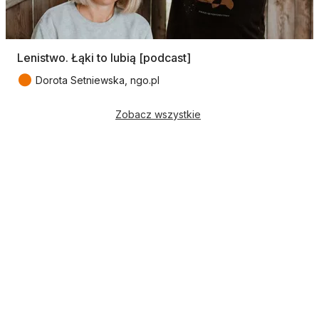
Lenistwo. Łąki to lubią [podcast]
●
Dorota Setniewska, ngo.pl
Zobacz wszystkie