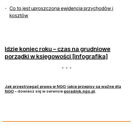
Co to jest uproszczona ewidencja przychodów i
otwiera się w nowej karcie
kosztów
Idzie koniec roku – czas na grudniowe
otwiera s
porządki w księgowości [infografika]
otwiera się w nowej karcie
Jak przestrzegać prawa w NGO
,
jakie przepisy są ważne dla
otwiera się w nowej karcie
otwiera się w nowej
NGO
– dowiesz się w serwisie
poradnik.ngo.pl
.