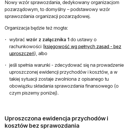
​Nowy wzór sprawozdania, dedykowany organizacjom
pozarządowym, to domyślny – podstawowy wzór
sprawozdania organizacji pozarządowej.
Organizacja będzie też mogła:
wybrać
wzór z załącznika 1
do ustawy o
rachunkowości (
księgowość wg pełnych zasad - bez
otwiera się w nowej karcie
uproszczeń
), albo
jeśli spełnia warunki - zdecydować się na prowadzenie
uproszczonej ewidencji przychodów i kosztów, a w
takiej sytuacji zostaje zwolniona z opisanego tu
obowiązku składania sprawozdania finansowego (o
czym piszemy poniżej).
Uproszczona ewidencja przychodów i
kosztów bez sprawozdania