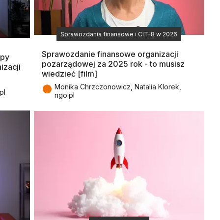
Sprawozdania finansowe i CIT-8 w 2026
Sprawozdanie finansowe organizacji
apy
pozarządowej za 2025 rok - to musisz
izacji
wiedzieć [film]
●
Monika Chrzczonowicz, Natalia Klorek,
pl
ngo.pl