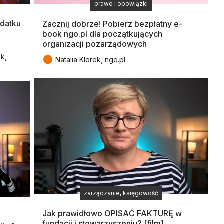
prawo i obowiązki
datku
Zacznij dobrze! Pobierz bezpłatny e-
book ngo.pl dla początkujących
organizacji pozarządowych
ek,
●
Natalia Klorek, ngo.pl
zarządzanie, księgowość
Jak prawidłowo OPISAĆ FAKTURĘ w
fundacji i stowarzyszeniu? [film]