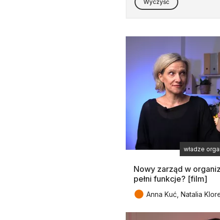
Wyczyść
władze organ
Nowy zarząd w organiz
pełni funkcje? [film]
●
Anna Kuć, Natalia Klor