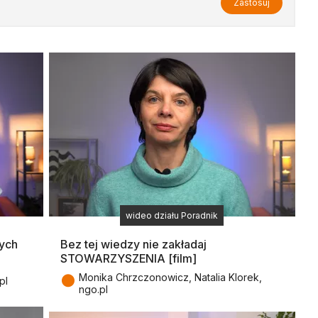
Zastosuj
wideo działu Poradnik
ych
Bez tej wiedzy nie zakładaj
STOWARZYSZENIA [film]
●
Monika Chrzczonowicz, Natalia Klorek,
pl
ngo.pl