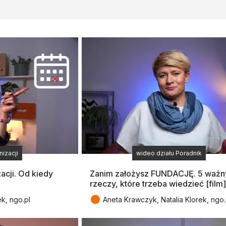
izacji
wideo działu Poradnik
acji. Od kiedy
Zanim założysz FUNDACJĘ. 5 ważn
rzeczy, które trzeba wiedzieć [film]
●
ek, ngo.pl
Aneta Krawczyk, Natalia Klorek, ngo.