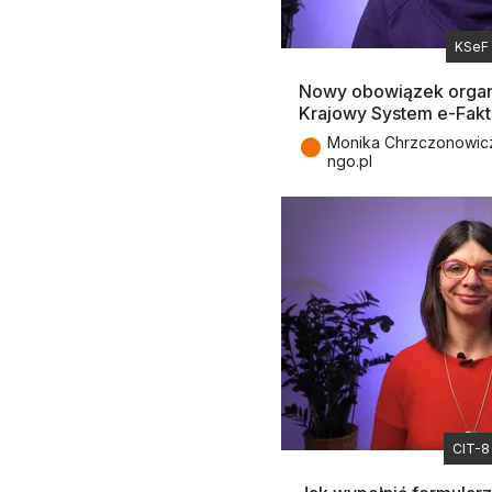
KSeF
Nowy obowiązek organiz
Krajowy System e-Faktu
●
Monika Chrzczonowicz,
ngo.pl
CIT-8