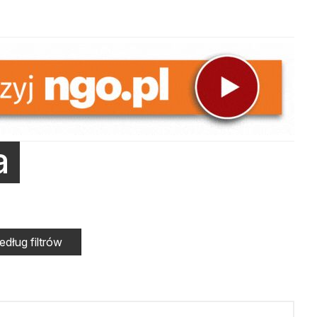
a
dług filtrów