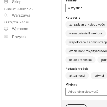
Tematy:
Sklep
Wszystkie
SERWISY REGIONALNE
Warszawa
Kategorie:
NARZĘDZIA NGO.PL
zarządzanie, księgowość
Wpłacam
wzmacnianie III sektora
Pożytek
współpraca z administracj
działalność międzynarodo
nauka i technika
pol
Rodzaje treści:
aktualności
artykuł
Miejsca: