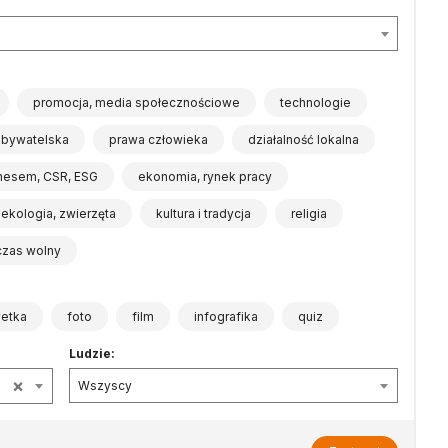
promocja, media społecznościowe
technologie
obywatelska
prawa człowieka
działalność lokalna
znesem, CSR, ESG
ekonomia, rynek pracy
ekologia, zwierzęta
kultura i tradycja
religia
 czas wolny
wetka
foto
film
infografika
quiz
Ludzie:
×
Wszyscy