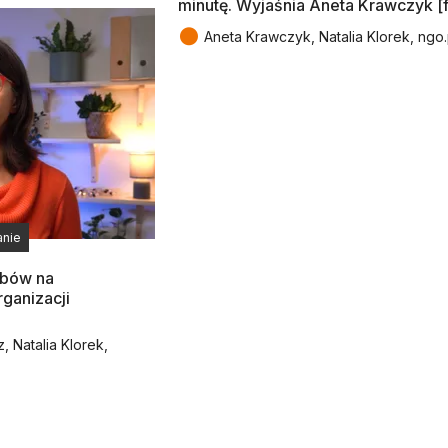
minutę. Wyjaśnia Aneta Krawczyk [f
●
Aneta Krawczyk, Natalia Klorek, ngo.
anie
obów na
rganizacji
 Natalia Klorek,