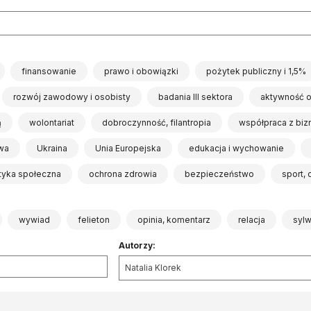
finansowanie
prawo i obowiązki
pożytek publiczny i 1,5%
rozwój zawodowy i osobisty
badania III sektora
aktywność 
ą
wolontariat
dobroczynność, filantropia
współpraca z bi
wa
Ukraina
Unia Europejska
edukacja i wychowanie
ityka społeczna
ochrona zdrowia
bezpieczeństwo
sport,
wywiad
felieton
opinia, komentarz
relacja
syl
Autorzy:
Natalia Klorek