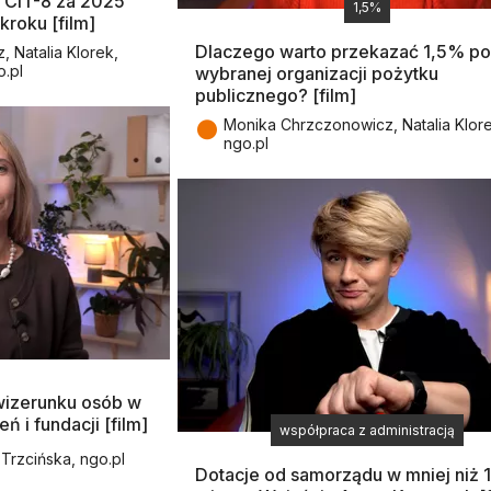
z CIT-8 za 2025
1,5%
kroku [film]
Dlaczego warto przekazać 1,5% po
 Natalia Klorek,
o.pl
wybranej organizacji pożytku
publicznego? [film]
●
Monika Chrzczonowicz, Natalia Klor
ngo.pl
 wizerunku osób w
ń i fundacji [film]
współpraca z administracją
 Trzcińska, ngo.pl
Dotacje od samorządu w mniej niż 1