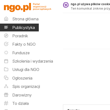
Publicystyka - ngo.pl
ngo.pl używa plików cookie
Portal
organizacji
Ten komunikat zniknie przy
pozarządowych
Menu główne
Strona główna
Publicystyka
Poradnik
Fakty o NGO
Fundusze
Szkolenia i wydarzenia
Usługi dla NGO
Ogłoszenia
Spis organizacji
Darowizny
To działa