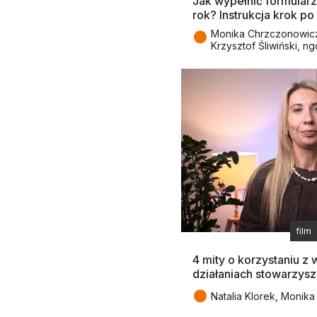
Jak wypełnić formular
rok? Instrukcja krok po 
●
Monika Chrzczonowicz,
Krzysztof Śliwiński, ng
film
4 mity o korzystaniu z
działaniach stowarzysze
●
Natalia Klorek, Monika