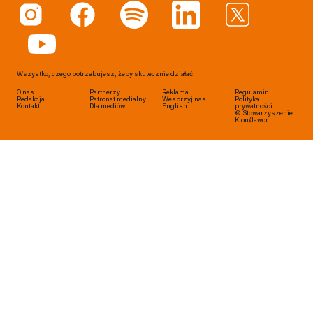
Wszystko, czego potrzebujesz, żeby skutecznie działać.
O nas
Partnerzy
Reklama
Regulamin
Redakcja
Patronat medialny
Wesprzyj nas
Polityka
Kontakt
Dla mediów
English
prywatności
© Stowarzyszenie
Klon/Jawor