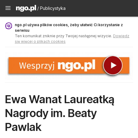
Publicystyka - ngo.pl
/ Publicystyka
ngo.pl używa plików cookies, żeby ułatwić Ci korzystanie z
serwisu
Ten komunikat zniknie przy Twojej następnej wizycie.
Dowiedz
się więcej o plikach cookies
Ewa Wanat Laureatką
Nagrody im. Beaty
Pawlak