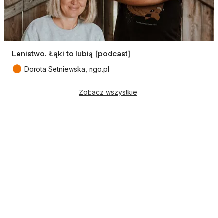
Lenistwo. Łąki to lubią [podcast]
●
Dorota Setniewska, ngo.pl
Zobacz wszystkie