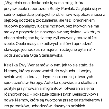
„Wypełnia ona doskonale tę samą misję, która
przyświecała reportażom Beaty Pawlak. Zagłębia się w
sedno najbardziej palących problemów współczesności z
głęboką potrzebą zrozumienia, ale też i pragnieniem
budowy pomiędzy ludźmi mostów, bez których nie ma
mowy o przyszłości naszego świata; świata, w którym
chcąc niechęcąc będziemy żyli wszyscy coraz bliżej
siebie. Obala masy szkodliwych mitów i uprzedzeń,
stawiając jednocześnie mądre, niezbędne pytania” -
podsumowała Olga Stanisławska.
Książka Ewy Wanat mówi o tym, jak to się stało, że
Niemcy, którzy doprowadzili do wybuchu II wojny
światowej, są teraz jednym z najbardziej otwartych
społeczeństw Europy. Autorka opowiada o skutkach
polityki przyjmowania imigrantów i otwierania się na
różnorodność – pokazuje dzisiejszych Berlińczyków i
nowe Niemcy, które są tworzone przez gastarbeiterów i
ich potomków, uchodźców, dawnych polskich