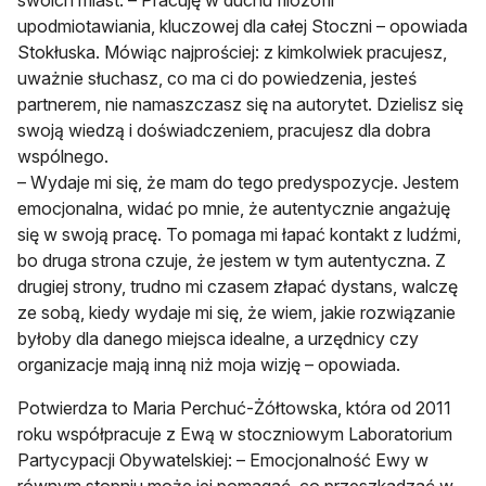
upodmiotawiania, kluczowej dla całej Stoczni – opowiada
Stokłuska. Mówiąc najprościej: z kimkolwiek pracujesz,
uważnie słuchasz, co ma ci do powiedzenia, jesteś
partnerem, nie namaszczasz się na autorytet. Dzielisz się
swoją wiedzą i doświadczeniem, pracujesz dla dobra
wspólnego.
– Wydaje mi się, że mam do tego predyspozycje. Jestem
emocjonalna, widać po mnie, że autentycznie angażuję
się w swoją pracę. To pomaga mi łapać kontakt z ludźmi,
bo druga strona czuje, że jestem w tym autentyczna. Z
drugiej strony, trudno mi czasem złapać dystans, walczę
ze sobą, kiedy wydaje mi się, że wiem, jakie rozwiązanie
byłoby dla danego miejsca idealne, a urzędnicy czy
organizacje mają inną niż moja wizję – opowiada.
Potwierdza to Maria Perchuć-Żółtowska, która od 2011
roku współpracuje z Ewą w stoczniowym Laboratorium
Partycypacji Obywatelskiej: – Emocjonalność Ewy w
równym stopniu może jej pomagać, co przeszkadzać w