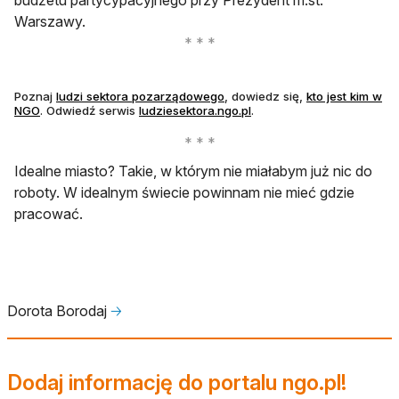
Warszawy.
otwiera się w nowej karcie
Poznaj
ludzi sektora pozarządowego
, dowiedz się,
kto jest kim w
otwiera się w nowej karcie
NGO
. Odwiedź serwis
ludziesektora.ngo.pl
.
Idealne miasto? Takie, w którym nie miałabym już nic do
roboty. W idealnym świecie powinnam nie mieć gdzie
pracować.
Dorota Borodaj
🡢
Dodaj informację do portalu ngo.pl!