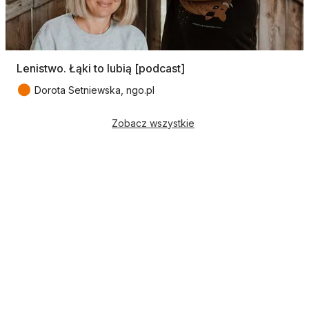
Lenistwo. Łąki to lubią [podcast]
●
Dorota Setniewska, ngo.pl
Zobacz wszystkie