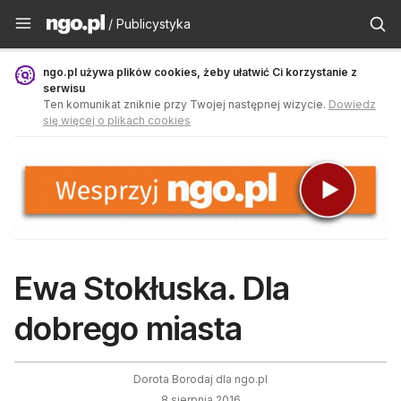
Publicystyka - ngo.pl
/ Publicystyka
ngo.pl używa plików cookies, żeby ułatwić Ci korzystanie z
serwisu
Ten komunikat zniknie przy Twojej następnej wizycie.
Dowiedz
się więcej o plikach cookies
Ewa Stokłuska. Dla
dobrego miasta
Dorota Borodaj dla ngo.pl
8 sierpnia 2016