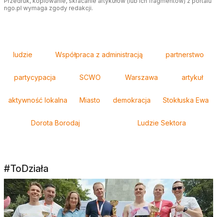
Przedruk, kopiowanie, skracanie artykułów (lub ich fragmentów) z portalu
ngo.pl wymaga zgody redakcji.
Tagi
ludzie
Współpraca z administracją
partnerstwo
partycypacja
SCWO
Warszawa
artykuł
aktywność lokalna
Miasto
demokracja
Stokłuska Ewa
Dorota Borodaj
Ludzie Sektora
#ToDziała