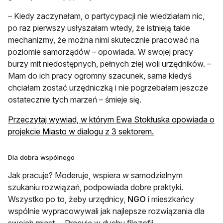
– Kiedy zaczynałam, o partycypacji nie wiedziałam nic,
po raz pierwszy usłyszałam wtedy, że istnieją takie
mechanizmy, że można nimi skutecznie pracować na
poziomie samorządów – opowiada. W swojej pracy
burzy mit niedostępnych, pełnych złej woli urzędników. –
Mam do ich pracy ogromny szacunek, sama kiedyś
chciałam zostać urzędniczką i nie pogrzebałam jeszcze
ostatecznie tych marzeń – śmieje się.
Przeczytaj wywiad, w którym Ewa Stokłuska opowiada o
otwiera się w nowej
projekcie Miasto w dialogu z 3 sektorem.
Dla dobra wspólnego
Jak pracuje? Moderuje, wspiera w samodzielnym
szukaniu rozwiązań, podpowiada dobre praktyki.
Wszystko po to, żeby urzędnicy,
NGO
i mieszkańcy
wspólnie wypracowywali jak najlepsze rozwiązania dla
swoich miast. – Pracuję w duchu filozofii