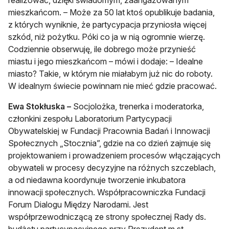
mieszkańcom. – Może za 50 lat ktoś opublikuje badania,
z których wyniknie, że partycypacja przyniosła więcej
szkód, niż pożytku. Póki co ja w nią ogromnie wierzę.
Codziennie obserwuję, ile dobrego może przynieść
miastu i jego mieszkańcom – mówi i dodaje: – Idealne
miasto? Takie, w którym nie miałabym już nic do roboty.
W idealnym świecie powinnam nie mieć gdzie pracować.
Ewa Stokłuska –
Socjolożka, trenerka i moderatorka,
członkini zespołu Laboratorium Partycypacji
Obywatelskiej w Fundacji Pracownia Badań i Innowacji
Społecznych „Stocznia”, gdzie na co dzień zajmuje się
projektowaniem i prowadzeniem procesów włączających
obywateli w procesy decyzyjne na różnych szczeblach,
a od niedawna koordynuje tworzenie inkubatora
innowacji społecznych. Współpracowniczka Fundacji
Forum Dialogu Między Narodami. Jest
współprzewodniczącą ze strony społecznej Rady ds.
budżetu partycypacyjnego przy Prezydent m.st.