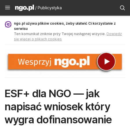
Publicystyka - ngo.pl
/ Publicystyka
ngo.pl używa plików cookies, żeby ułatwić Ci korzystanie z
serwisu
Ten komunikat zniknie przy Twojej następnej wizycie.
Dowiedz
się więcej o plikach cookies
ESF+ dla NGO — jak
napisać wniosek który
wygra dofinansowanie