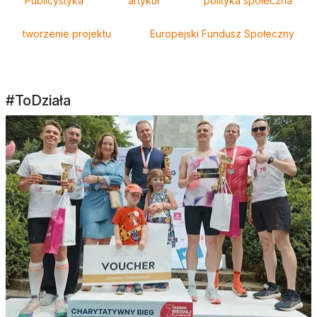
Publicystyka
artykuł
polityka społeczna
tworzenie projektu
Europejski Fundusz Społeczny
#ToDziała