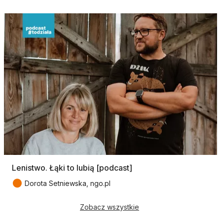
Lenistwo. Łąki to lubią [podcast]
●
Dorota Setniewska, ngo.pl
Zobacz wszystkie