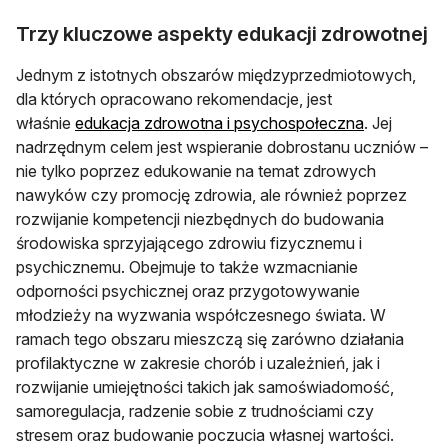
Trzy kluczowe aspekty edukacji zdrowotnej
Jednym z istotnych obszarów międzyprzedmiotowych,
dla których opracowano rekomendacje, jest
otwiera się
właśnie
edukacja zdrowotna i psychospołeczna
. Jej
nadrzędnym celem jest wspieranie dobrostanu uczniów –
nie tylko poprzez edukowanie na temat zdrowych
nawyków czy promocję zdrowia, ale również poprzez
rozwijanie kompetencji niezbędnych do budowania
środowiska sprzyjającego zdrowiu fizycznemu i
psychicznemu. Obejmuje to także wzmacnianie
odporności psychicznej oraz przygotowywanie
młodzieży na wyzwania współczesnego świata. W
ramach tego obszaru mieszczą się zarówno działania
profilaktyczne w zakresie chorób i uzależnień, jak i
rozwijanie umiejętności takich jak samoświadomość,
samoregulacja, radzenie sobie z trudnościami czy
stresem oraz budowanie poczucia własnej wartości.