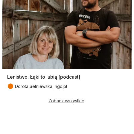
Lenistwo. Łąki to lubią [podcast]
●
Dorota Setniewska, ngo.pl
Zobacz wszystkie