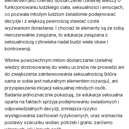
elementem jest również dostarczenie rzetelnej wiedzy o
funkcjonowaniu ludzkiego ciała, seksualności i emocjach,
co pozwala młodym ludziom świadomie podejmować
decyzje i z większą pewnością stawiać czoła
wyzwaniom dorastania. I chociaż te elementy są ze sobą
nierozerwalnie związane, to edukacja związana z
seksualnością człowieka nadal budzi wiele obaw i
kontrowersji.
Wbrew powszechnym mitom dostarczanie rzetelnej
wiedzy dostosowanej do wieku uczniów nie prowadzi ani
do zwiększenia zainteresowania seksualnością (która
sama w sobie jest naturalnym elementem rozwoju), ani
przyspieszenia inicjacji seksualnej młodych osób.
Badania jednoznacznie pokazują, że edukacja seksualna
oparta na faktach sprzyja podejmowaniu świadomych i
odpowiedzialnych decyzji, zmniejsza ryzyko
występowania zachowań ryzykownych, oraz wzmacnia
postawy szacunku wobec potrzeb i granic zarówno