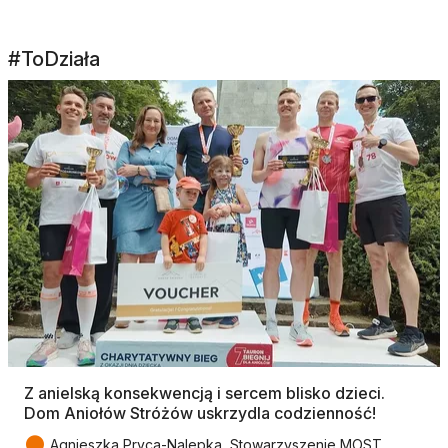
#ToDziała
Z anielską konsekwencją i sercem blisko dzieci.
Dom Aniołów Stróżów uskrzydla codzienność!
●
Agnieszka Pryca-Nalepka, Stowarzyszenie MOST