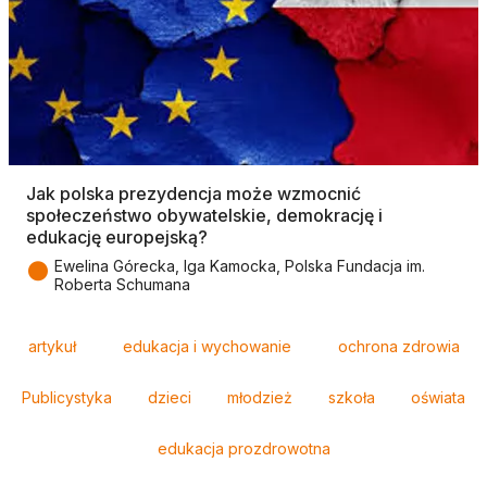
Jak polska prezydencja może wzmocnić
społeczeństwo obywatelskie, demokrację i
edukację europejską?
●
Ewelina Górecka, Iga Kamocka, Polska Fundacja im.
Roberta Schumana
Tagi
artykuł
edukacja i wychowanie
ochrona zdrowia
Publicystyka
dzieci
młodzież
szkoła
oświata
edukacja prozdrowotna