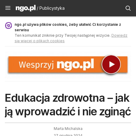
Publicystyka - ngo.pl
/ Publicystyka
ngo.pl używa plików cookies, żeby ułatwić Ci korzystanie z
serwisu
Ten komunikat zniknie przy Twojej następnej wizycie.
Dowiedz
się więcej o plikach cookies
Edukacja zdrowotna – jak
ją wprowadzić i nie zginąć
Marta Michalska
27 grudnia 2024