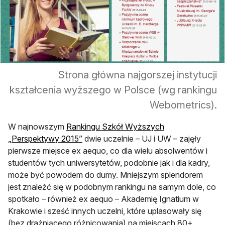
Strona główna najgorszej instytucji
kształcenia wyższego w Polsce (wg rankingu
Webometrics).
W najnowszym
Rankingu Szkół Wyższych
„Perspektywy 2015”
dwie uczelnie – UJ i UW – zajęły
pierwsze miejsce ex aequo, co dla wielu absolwentów i
studentów tych uniwersytetów, podobnie jak i dla kadry,
może być powodem do dumy. Mniejszym splendorem
jest znaleźć się w podobnym rankingu na samym dole, co
spotkało – również ex aequo – Akademię Ignatium w
Krakowie i sześć innych uczelni, które uplasowały się
(bez drażniącego różnicowania) na miejscach 80+.