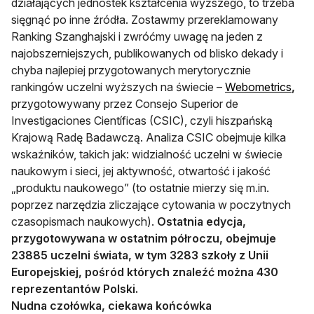
działających jednostek kształcenia wyższego, to trzeba
sięgnąć po inne źródła. Zostawmy przereklamowany
Ranking Szanghajski i zwróćmy uwagę na jeden z
najobszerniejszych, publikowanych od blisko dekady i
chyba najlepiej przygotowanych merytorycznie
rankingów uczelni wyższych na świecie –
Webometrics
,
przygotowywany przez Consejo Superior de
Investigaciones Científicas (CSIC), czyli hiszpańską
Krajową Radę Badawczą. Analiza CSIC obejmuje kilka
wskaźników, takich jak: widzialność uczelni w świecie
naukowym i sieci, jej aktywność, otwartość i jakość
„produktu naukowego” (to ostatnie mierzy się m.in.
poprzez narzędzia zliczające cytowania w poczytnych
czasopismach naukowych).
Ostatnia edycja,
przygotowywana w ostatnim półroczu, obejmuje
23885 uczelni świata, w tym 3283 szkoły z Unii
Europejskiej, pośród których znaleźć można 430
reprezentantów Polski.
Nudna czołówka, ciekawa końcówka