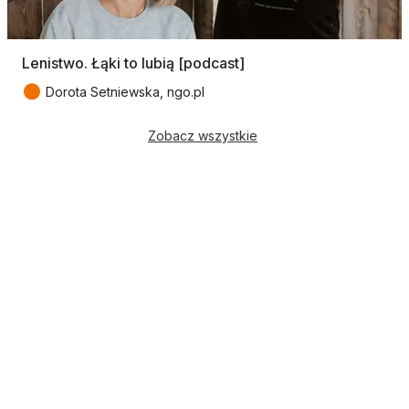
Lenistwo. Łąki to lubią [podcast]
●
Dorota Setniewska, ngo.pl
Zobacz wszystkie