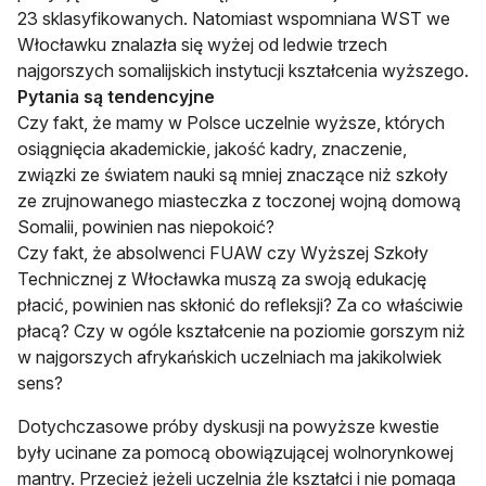
23 sklasyfikowanych. Natomiast wspomniana WST we
Włocławku znalazła się wyżej od ledwie trzech
najgorszych somalijskich instytucji kształcenia wyższego.
Pytania są tendencyjne
Czy fakt, że mamy w Polsce uczelnie wyższe, których
osiągnięcia akademickie, jakość kadry, znaczenie,
związki ze światem nauki są mniej znaczące niż szkoły
ze zrujnowanego miasteczka z toczonej wojną domową
Somalii, powinien nas niepokoić?
Czy fakt, że absolwenci FUAW czy Wyższej Szkoły
Technicznej z Włocławka muszą za swoją edukację
płacić, powinien nas skłonić do refleksji? Za co właściwie
płacą? Czy w ogóle kształcenie na poziomie gorszym niż
w najgorszych afrykańskich uczelniach ma jakikolwiek
sens?
Dotychczasowe próby dyskusji na powyższe kwestie
były ucinane za pomocą obowiązującej wolnorynkowej
mantry. Przecież jeżeli uczelnia źle kształci i nie pomaga