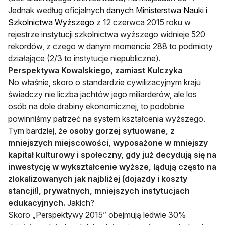
Jednak według oficjalnych
danych Ministerstwa Nauki i
Szkolnictwa Wyższego
z 12 czerwca 2015 roku w
rejestrze instytucji szkolnictwa wyższego widnieje 520
rekordów, z czego w danym momencie 288 to podmioty
działające (2/3 to instytucje niepubliczne).
Perspektywa Kowalskiego, zamiast Kulczyka
No właśnie, skoro o standardzie cywilizacyjnym kraju
świadczy nie liczba jachtów jego miliarderów, ale los
osób na dole drabiny ekonomicznej, to podobnie
powinniśmy patrzeć na system kształcenia wyższego.
Tym bardziej, że
osoby gorzej sytuowane, z
mniejszych miejscowości, wyposażone w mniejszy
kapitał kulturowy i społeczny, gdy już decydują się na
inwestycję w wykształcenie wyższe, lądują często na
zlokalizowanych jak najbliżej (dojazdy i koszty
stancji!), prywatnych, mniejszych instytucjach
edukacyjnych.
Jakich?
Skoro „Perspektywy 2015” obejmują ledwie 30%