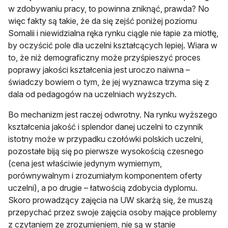
w zdobywaniu pracy, to powinna zniknąć, prawda? No
więc fakty są takie, że da się zejść poniżej poziomu
Somalii i niewidzialna ręka rynku ciągle nie łapie za miotłę,
by oczyścić pole dla uczelni kształcących lepiej. Wiara w
to, że niż demograficzny może przyśpieszyć proces
poprawy jakości kształcenia jest uroczo naiwna –
świadczy bowiem o tym, że jej wyznawca trzyma się z
dala od pedagogów na uczelniach wyższych.
Bo mechanizm jest raczej odwrotny. Na rynku wyższego
kształcenia jakość i splendor danej uczelni to czynnik
istotny może w przypadku czołówki polskich uczelni,
pozostałe biją się po pierwsze wysokością czesnego
(cena jest właściwie jedynym wymiernym,
porównywalnym i zrozumiałym komponentem oferty
uczelni), a po drugie – łatwością zdobycia dyplomu.
Skoro prowadzący zajęcia na UW skarżą się, że muszą
przepychać przez swoje zajęcia osoby mające problemy
z czytaniem ze zrozumieniem, nie są w stanie