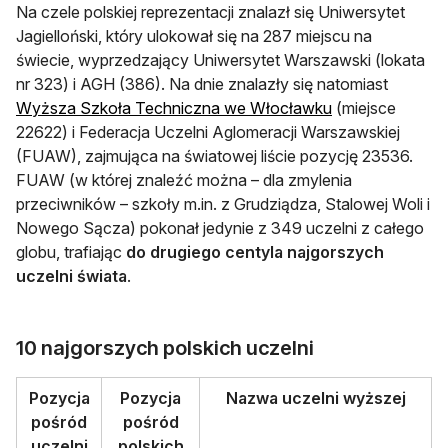
Na czele polskiej reprezentacji znalazł się Uniwersytet
Jagielloński, który ulokował się na 287 miejscu na
świecie, wyprzedzający Uniwersytet Warszawski (lokata
nr 323) i AGH (386). Na dnie znalazły się natomiast
Wyższa Szkoła Techniczna we Włocławku
(miejsce
22622) i Federacja Uczelni Aglomeracji Warszawskiej
(FUAW), zajmująca na światowej liście pozycję 23536.
FUAW (w której znaleźć można – dla zmylenia
przeciwników – szkoły m.in. z Grudziądza, Stalowej Woli i
Nowego Sącza) pokonał jedynie z 349 uczelni z całego
globu, trafiając
do drugiego centyla najgorszych
uczelni świata
.
10 najgorszych polskich uczelni
Pozycja
Pozycja
Nazwa uczelni wyższej
pośród
pośród
uczelni
polskich