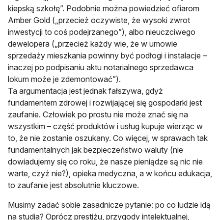
kiepską szkołę”. Podobnie można powiedzieć ofiarom
Amber Gold („przecież oczywiste, że wysoki zwrot
inwestycji to coś podejrzanego”), albo nieuczciwego
dewelopera („przecież każdy wie, że w umowie
sprzedaży mieszkania powinny być podłogi i instalacje –
inaczej po podpisaniu aktu notarialnego sprzedawca
lokum może je zdemontować”).
Ta argumentacja jest jednak fałszywa, gdyż
fundamentem zdrowej i rozwijającej się gospodarki jest
zaufanie. Człowiek po prostu nie może znać się na
wszystkim – część produktów i usług kupuje wierząc w
to, że nie zostanie oszukany. Co więcej, w sprawach tak
fundamentalnych jak bezpieczeństwo waluty (nie
dowiadujemy się co roku, że nasze pieniądze są nic nie
warte, czyż nie?), opieka medyczna, a w końcu edukacja,
to zaufanie jest absolutnie kluczowe.
Musimy zadać sobie zasadnicze pytanie: po co ludzie idą
na studia? Oprócz prestiżu, przygody intelektualnej,