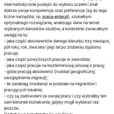
miał metodycznie podejść do wyboru uczelni i znał
dobrze swoje kompetencje oraz preferencje (są do tego
liczne narzędzia, np.
praca-enter.pl
), szukałbym
optymalnego rozwiązania, analizując dane na temat
wybranych kierunków studiów, a konkretnie zwracałbym
uwagę na to:
- jaka część absolwentów danego kierunku trzy miesiące,
pół roku, rok, dwa lata i pięć lat po zrobieniu dyplomu
pracuje;
- jaka część powyższych pracuje w zawodzie;
- jaka część pracuje na bezterminową umowę o pracę;
- gdzie pracują absolwenci (rozkład geograficzny,
uwzględnienie migracji);
- ile zarabiają (mediana) w podziale na migrantów i
pracujących lokalnie;
- czy są zadowoleni ze swojej pracy i czy wybraliby ten
sam kierunek kształcenia, gdyby mogli wybierać raz
jeszcze.