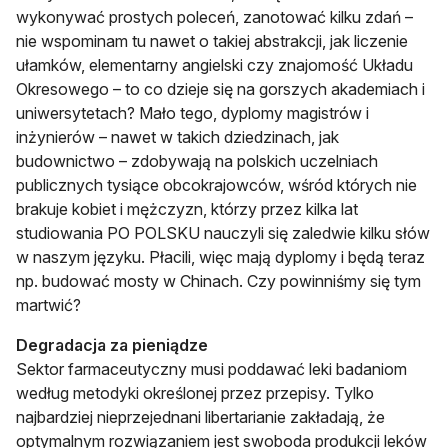
wykonywać prostych poleceń, zanotować kilku zdań –
nie wspominam tu nawet o takiej abstrakcji, jak liczenie
ułamków, elementarny angielski czy znajomość Układu
Okresowego – to co dzieje się na gorszych akademiach i
uniwersytetach? Mało tego, dyplomy magistrów i
inżynierów – nawet w takich dziedzinach, jak
budownictwo – zdobywają na polskich uczelniach
publicznych tysiące obcokrajowców, wśród których nie
brakuje kobiet i mężczyzn, którzy przez kilka lat
studiowania PO POLSKU nauczyli się zaledwie kilku słów
w naszym języku. Płacili, więc mają dyplomy i będą teraz
np. budować mosty w Chinach. Czy powinniśmy się tym
martwić?
Degradacja za pieniądze
Sektor farmaceutyczny musi poddawać leki badaniom
według metodyki określonej przez przepisy. Tylko
najbardziej nieprzejednani libertarianie zakładają, że
optymalnym rozwiązaniem jest swoboda produkcji leków