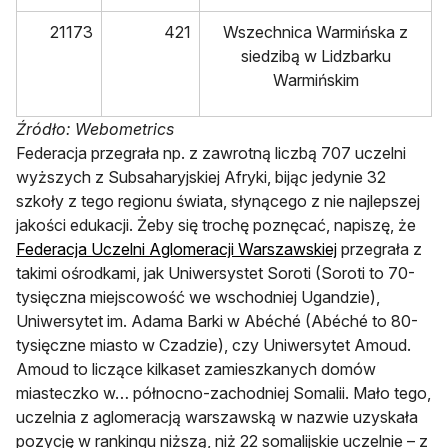
21173
421
Wszechnica Warmińska z
siedzibą w Lidzbarku
Warmińskim
Źródło: Webometrics
Federacja przegrała np. z zawrotną liczbą 707 uczelni
wyższych z Subsaharyjskiej Afryki, bijąc jedynie 32
szkoły z tego regionu świata, słynącego z nie najlepszej
jakości edukacji. Żeby się trochę poznęcać, napiszę, że
Federacja Uczelni Aglomeracji Warszawskiej
przegrała z
takimi ośrodkami, jak Uniwersystet Soroti (Soroti to 70-
tysięczna miejscowość we wschodniej Ugandzie),
Uniwersytet im. Adama Barki w Abéché (Abéché to 80-
tysięczne miasto w Czadzie), czy Uniwersytet Amoud.
Amoud to liczące kilkaset zamieszkanych domów
miasteczko w… północno-zachodniej Somalii. Mało tego,
uczelnia z aglomeracją warszawską w nazwie uzyskała
pozycję w rankingu niższą, niż 22 somalijskie uczelnie – z