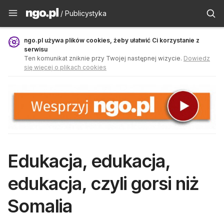
Publicystyka - ngo.pl
/ Publicystyka
ngo.pl używa plików cookies, żeby ułatwić Ci korzystanie z
serwisu
Ten komunikat zniknie przy Twojej następnej wizycie.
Dowiedz
się więcej o plikach cookies
Edukacja, edukacja,
edukacja, czyli gorsi niż
Somalia