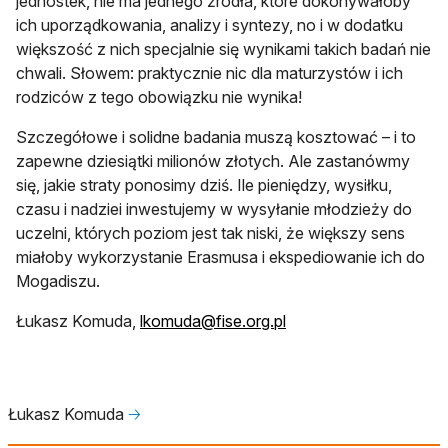
jednostek, nie ma jednego źrodła, które dokonywałoby
ich uporządkowania, analizy i syntezy, no i w dodatku
większość z nich specjalnie się wynikami takich badań nie
chwali. Słowem: praktycznie nic dla maturzystów i ich
rodziców z tego obowiązku nie wynika!
Szczegółowe i solidne badania muszą kosztować – i to
zapewne dziesiątki milionów złotych. Ale zastanówmy
się, jakie straty ponosimy dziś. Ile pieniędzy, wysiłku,
czasu i nadziei inwestujemy w wysyłanie młodzieży do
uczelni, których poziom jest tak niski, że większy sens
miałoby wykorzystanie Erasmusa i ekspediowanie ich do
Mogadiszu.
otwiera się w nowej ka
Łukasz Komuda,
lkomuda@fise.org.pl
Łukasz Komuda
🡢