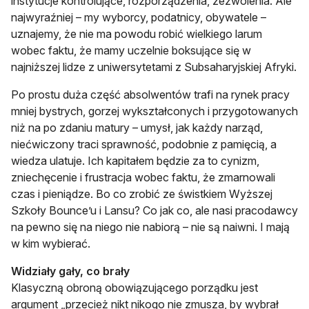
instytucje kontrolujące, rozporządzenia, zezwolenia. Ale
najwyraźniej – my wyborcy, podatnicy, obywatele –
uznajemy, że nie ma powodu robić wielkiego larum
wobec faktu, że mamy uczelnie boksujące się w
najniższej lidze z uniwersytetami z Subsaharyjskiej Afryki.
Po prostu duża część absolwentów trafi na rynek pracy
mniej bystrych, gorzej wykształconych i przygotowanych
niż na po zdaniu matury – umysł, jak każdy narząd,
niećwiczony traci sprawność, podobnie z pamięcią, a
wiedza ulatuje. Ich kapitałem będzie za to cynizm,
zniechęcenie i frustracja wobec faktu, że zmarnowali
czas i pieniądze. Bo co zrobić ze świstkiem Wyższej
Szkoły Bounce’u i Lansu? Co jak co, ale nasi pracodawcy
na pewno się na niego nie nabiorą – nie są naiwni. I mają
w kim wybierać.
Widziały gały, co brały
Klasyczną obroną obowiązującego porządku jest
argument „przecież nikt nikogo nie zmusza, by wybrał