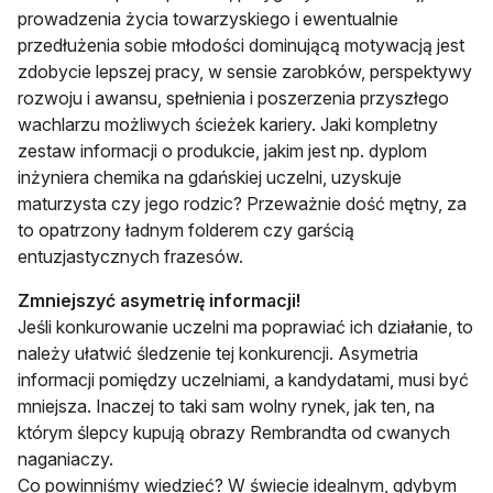
prowadzenia życia towarzyskiego i ewentualnie
przedłużenia sobie młodości dominującą motywacją jest
zdobycie lepszej pracy, w sensie zarobków, perspektywy
rozwoju i awansu, spełnienia i poszerzenia przyszłego
wachlarzu możliwych ścieżek kariery. Jaki kompletny
zestaw informacji o produkcie, jakim jest np. dyplom
inżyniera chemika na gdańskiej uczelni, uzyskuje
maturzysta czy jego rodzic? Przeważnie dość mętny, za
to opatrzony ładnym folderem czy garścią
entuzjastycznych frazesów.
Zmniejszyć asymetrię informacji!
Jeśli konkurowanie uczelni ma poprawiać ich działanie, to
należy ułatwić śledzenie tej konkurencji. Asymetria
informacji pomiędzy uczelniami, a kandydatami, musi być
mniejsza. Inaczej to taki sam wolny rynek, jak ten, na
którym ślepcy kupują obrazy Rembrandta od cwanych
naganiaczy.
Co powinniśmy wiedzieć? W świecie idealnym, gdybym