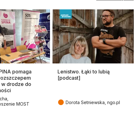
SPINA pomaga
Lenistwo. Łąki to lubią
rozszczepem
[podcast]
 w drodze do
ności
cha,
●
Dorota Setniewska, ngo.pl
yszenie MOST