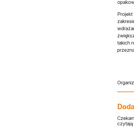
opakowa
Projekt
zakresi
wdrażan
zwiększ
takich 
przezna
Organi
Dodaj
Czekamy
czytają 