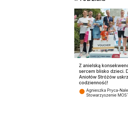
Z anielską konsekwenc
sercem blisko dzieci.
Aniołów Stróżów uskr
codzienność!
●
Agnieszka Pryca-Nal
Stowarzyszenie MOS