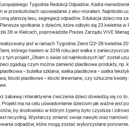
Europejskiego Tygodnia Redukcji Odpadów. Kadra menedżers
m w przedszkolach opowiadanie z eko-morałem. Najmłodsi uc
oną planszę lasu, segregacji odpadów. Edukacja dzieci ma z
 Pierwsze spotkanie z dziećmi, które odbyło się 23 kwietnia w P
zki 36 w Kielcach, poprowadziła Prezes Zarządu VIVE Mana
 realizowany jest w ramach Tygodnia Ziemi (22–28 kwietnia 
iemi, którego hasłem w 2018 roku jest walka z zanieczyszcz
 z tym projekt „Dbam o świat od najmłodszych lat” został uz
dzieci zgadują czym można zamienić plastikowe produkty, np. 
 plastikowa – butelka szklana, siatka plastikowa – siatka teksty
wa, klocki plastikowe – klocki drewniane, czy sztuczne kwiaty
we.
z zabawę i interaktywne ćwiczenia dzieci dowiedzą się co to j
 Projekt ma na celu uświadomienie dzieciom jak ważne jest
otów, by środowisko w którym żyjemy było czystsze i zdrows
est recycling. Wystarczy zmienić swoje nawyki oraz namówić r
owania odpadów, które mogą zostać wykorzystane ponownie.