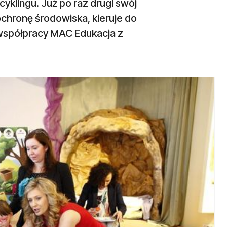
yklingu. Już po raz drugi swój
ochronę środowiska, kieruje do
 współpracy MAC Edukacja z