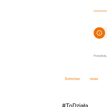
Przedruk,
Tagi
Rolnictwo
news
#ToDziała