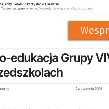
s, żeby ułatwić Ci korzystanie z serwisu
 Twojej następnej wizycie.
Dowiedz się więcej o plikach cookies
o-edukacja Grupy V
zedszkolach
atorzy
24 kwietnia 2018