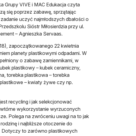
ka Grupy VIVE i MAC Edukacja czyta
zą się poprzez zabawę, sprzątając
a zadanie uczyć najmłodszych dbałości o
rzedszkolu Sióstr Miłosierdzia przy ul.
gement – Agnieszka Servaas.
2018), zapoczątkowanego 22 kwietnia
eniem planety plastikowymi odpadami. W
upełniony o zabawę zamiennikami, w
kubek plastikowy – kubek ceramiczny,
lna, torebka plastikowa – torebka
 plastikowe – kwiaty żywe czy np.
est recycling i jak selekcjonować
 powtórne wykorzystanie wyrzuconych
ze. Polega na zwróceniu uwagi na to jak
odzinę i najbliższe otoczenie do
 Dotyczy to zarówno plastikowych