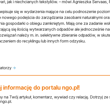
ń, jak i niechcianych tekstyliów. – mówi Agnieszka Servaas
 wpisuje się w wydarzenia mające na celu podnoszenie pozi
e nowego podejścia do zarządzania zasobami naturalnymi ora
ia gospodarki o obiegu zamkniętym. Mają one za zadanie ws
ającą się ilością wytwarzanych odpadów ale jednocześnie na 
rozwiązań należy m. in. selektywne zbieranie odpadów, w sku
czeniem do recyklingu lub innych form odzysku.
zatorzy
🡢
 informację do portalu ngo.pl!
 na Twój artykuł, komentarz, wywiad czy relację. Dotrzyj ze 
ngo.pl.