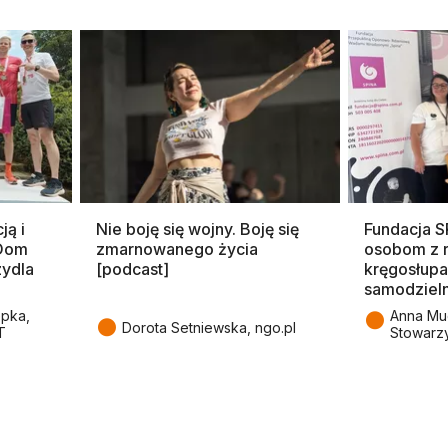
ją i
Nie boję się wojny. Boję się
Fundacja 
 Dom
zmarnowanego życia
osobom z 
zydla
[podcast]
kręgosłupa
samodziel
●
epka,
Anna Mu
●
Dorota Setniewska, ngo.pl
T
Stowarz