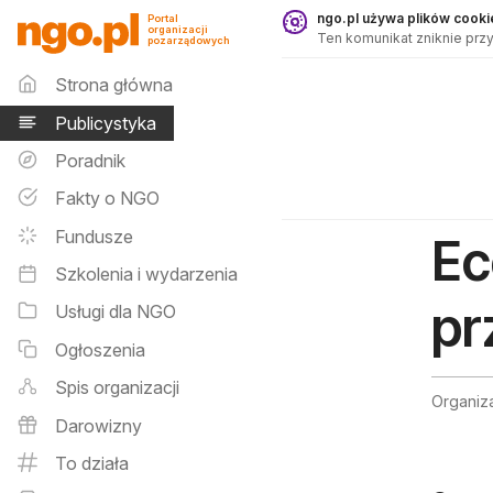
Publicystyka - ngo.pl
ngo.pl używa plików cookie
Portal
organizacji
Ten komunikat zniknie przy
pozarządowych
Menu główne
Strona główna
Publicystyka
Poradnik
Fakty o NGO
Fundusze
Ec
Szkolenia i wydarzenia
pr
Usługi dla NGO
Ogłoszenia
Spis organizacji
Organiz
Darowizny
To działa