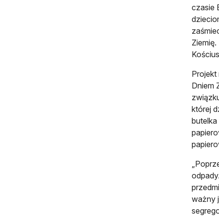
czasie 
dziecio
zaśmiec
Ziemię.
Kościus
Projekt
Dniem Z
związku
której 
butelka
papiero
papiero
„Poprze
odpady.
przedmi
ważny j
segreg