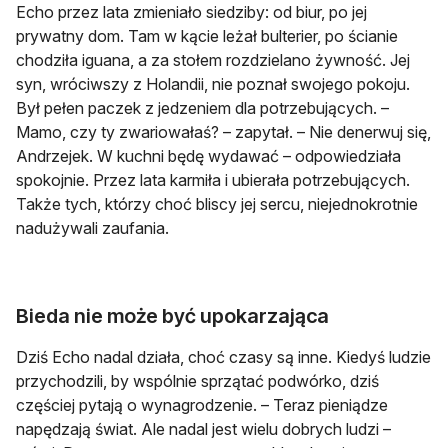
Echo przez lata zmieniało siedziby: od biur, po jej
prywatny dom. Tam w kącie leżał bulterier, po ścianie
chodziła iguana, a za stołem rozdzielano żywność. Jej
syn, wróciwszy z Holandii, nie poznał swojego pokoju.
Był pełen paczek z jedzeniem dla potrzebujących. –
Mamo, czy ty zwariowałaś? – zapytał. – Nie denerwuj się,
Andrzejek. W kuchni będę wydawać – odpowiedziała
spokojnie. Przez lata karmiła i ubierała potrzebujących.
Także tych, którzy choć bliscy jej sercu, niejednokrotnie
nadużywali zaufania.
Bieda nie może być upokarzająca
Dziś Echo nadal działa, choć czasy są inne. Kiedyś ludzie
przychodzili, by wspólnie sprzątać podwórko, dziś
częściej pytają o wynagrodzenie. – Teraz pieniądze
napędzają świat. Ale nadal jest wielu dobrych ludzi –