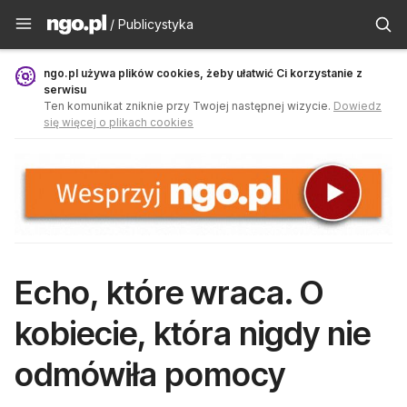
Publicystyka - ngo.pl
/ Publicystyka
ngo.pl używa plików cookies, żeby ułatwić Ci korzystanie z
serwisu
Ten komunikat zniknie przy Twojej następnej wizycie.
Dowiedz
się więcej o plikach cookies
Echo, które wraca. O
kobiecie, która nigdy nie
odmówiła pomocy