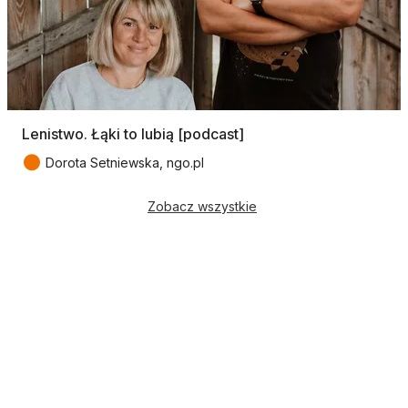
Lenistwo. Łąki to lubią [podcast]
●
Dorota Setniewska, ngo.pl
Zobacz wszystkie