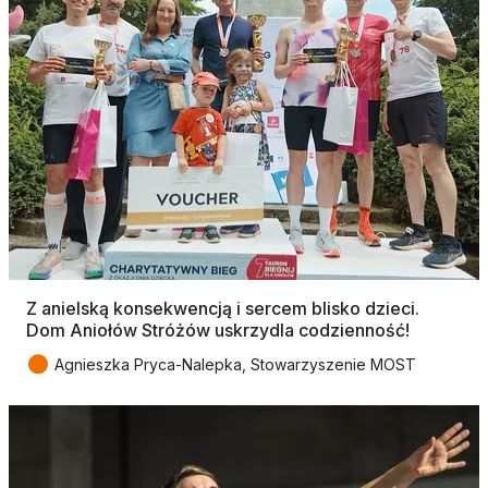
Z anielską konsekwencją i sercem blisko dzieci.
Dom Aniołów Stróżów uskrzydla codzienność!
●
Agnieszka Pryca-Nalepka, Stowarzyszenie MOST