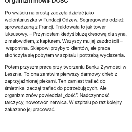
Organizm mówił: DOŚĆ
Po wyjściu na prostą zaczęła działać jako
wolontariuszka w Fundacji Odzew. Segregowała odzież
sprowadzaną z Francji. Traktowała to jak towar
luksusowy. – Przyniosłam kiedyś bluzę dresową dla syna,
z malowidłem, z kapturem. Wszyscy mu jej zazdrościli –
wspomina. Sklepowi przybyło klientów, ale praca
skończyła się pobytem w szpitalu i potrzebą wyciszenia.
Potem przyszła praca przy tworzeniu Banku Żywności w
Lesznie. To ona załatwiła pierwszy darmowy chleb z
zaprzyjaźnionej piekarni. Ten zamiast trafiać do
śmietnika, zaczął trafiać do potrzebujących. Ale
organizm znów powiedział „dość”. Nadczynność
tarczycy, nowotwór, nerwica. W szpitalu po raz kolejny
zakazano jej pracować.