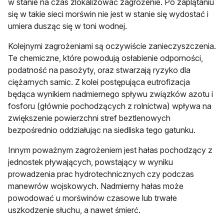
w stanie na czas zlokalizować zagrożenie. Po zaplątaniu
się w takie sieci morświn nie jest w stanie się wydostać i
umiera dusząc się w toni wodnej.
Kolejnymi zagrożeniami są oczywiście zanieczyszczenia.
Te chemiczne, które powodują osłabienie odporności,
podatność na pasożyty, oraz stwarzają ryzyko dla
ciężarnych samic. Z kolei postępująca eutrofizacja
będąca wynikiem nadmiernego spływu związków azotu i
fosforu (głównie pochodzących z rolnictwa) wpływa na
zwiększenie powierzchni stref beztlenowych
bezpośrednio oddziałując na siedliska tego gatunku.
Innym poważnym zagrożeniem jest hałas pochodzący z
jednostek pływających, powstający w wyniku
prowadzenia prac hydrotechnicznych czy podczas
manewrów wojskowych. Nadmierny hałas może
powodować u morświnów czasowe lub trwałe
uszkodzenie słuchu, a nawet śmierć.