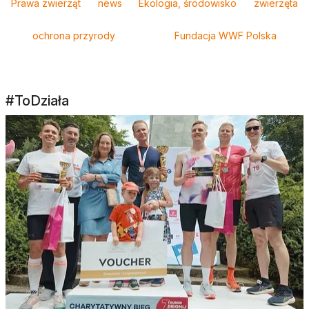
Prawa zwierząt
news
Ekologia, środowisko
zwierzęta
ochrona przyrody
Fundacja WWF Polska
#ToDziała