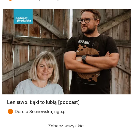
Lenistwo. Łąki to lubią [podcast]
●
Dorota Setniewska, ngo.pl
Zobacz wszystkie