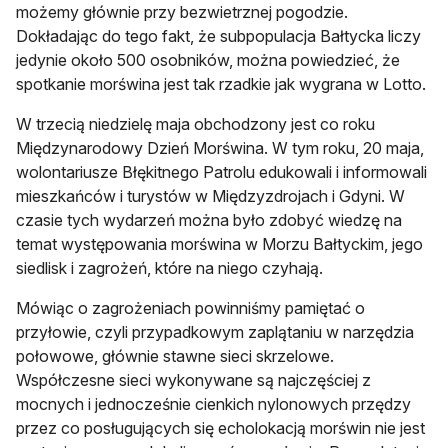
możemy głównie przy bezwietrznej pogodzie.
Dokładając do tego fakt, że subpopulacja Bałtycka liczy
jedynie około 500 osobników, można powiedzieć, że
spotkanie morświna jest tak rzadkie jak wygrana w Lotto.
W trzecią niedzielę maja obchodzony jest co roku
Międzynarodowy Dzień Morświna. W tym roku, 20 maja,
wolontariusze Błękitnego Patrolu edukowali i informowali
mieszkańców i turystów w Międzyzdrojach i Gdyni. W
czasie tych wydarzeń można było zdobyć wiedzę na
temat występowania morświna w Morzu Bałtyckim, jego
siedlisk i zagrożeń, które na niego czyhają.
Mówiąc o zagrożeniach powinniśmy pamiętać o
przyłowie, czyli przypadkowym zaplątaniu w narzędzia
połowowe, głównie stawne sieci skrzelowe.
Współczesne sieci wykonywane są najczęściej z
mocnych i jednocześnie cienkich nylonowych przędzy
przez co posługujących się echolokacją morświn nie jest