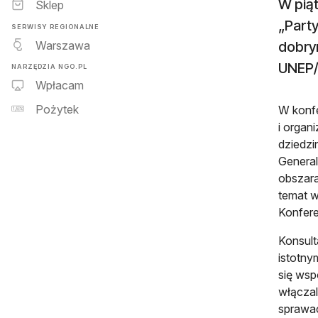
W piąt
Sklep
„Part
SERWISY REGIONALNE
Warszawa
dobry
UNEP/
NARZĘDZIA NGO.PL
Wpłacam
Pożytek
W konfe
i organ
dziedzi
General
obszara
temat w
Konfere
Konsult
istotny
się wspó
włączal
sprawac