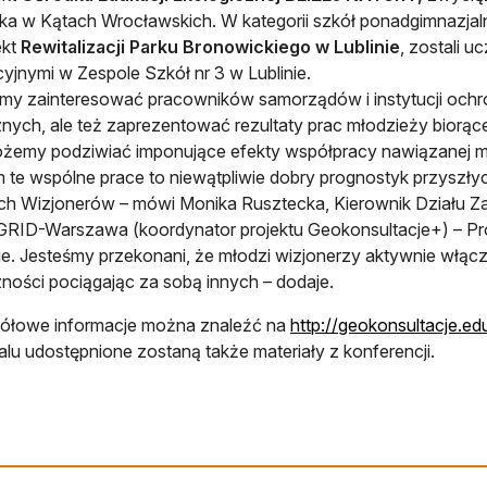
ka w Kątach Wrocławskich. W kategorii szkół ponadgimnazjal
ekt
Rewitalizacji Parku Bronowickiego w Lublinie
, zostali 
cyjnymi w Zespole Szkół nr 3 w Lublinie.
śmy zainteresować pracowników samorządów i instytucji ochro
nych, ale też zaprezentować rezultaty prac młodzieży biorącej
żemy podziwiać imponujące efekty współpracy nawiązanej m
 te wspólne prace to niewątpliwie dobry prognostyk przyszłych
ch Wizjonerów – mówi Monika Rusztecka, Kierownik Działu 
ID-Warszawa (koordynator projektu Geokonsultacje+) – Pro
e. Jesteśmy przekonani, że młodzi wizjonerzy aktywnie włącz
ności pociągając za sobą innych – dodaje.
ółowe informacje można znaleźć na
http://geokonsultacje.ed
alu udostępnione zostaną także materiały z konferencji.