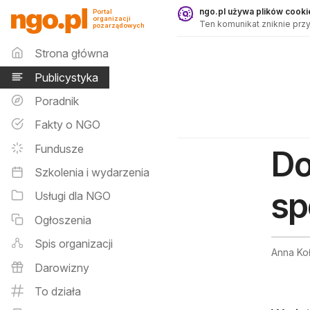
Publicystyka - ngo.pl
ngo.pl używa plików cookie
Portal
organizacji
Ten komunikat zniknie przy
pozarządowych
Menu główne
Strona główna
Publicystyka
Poradnik
Fakty o NGO
Fundusze
Do
Szkolenia i wydarzenia
sp
Usługi dla NGO
Ogłoszenia
Spis organizacji
Anna Ko
Darowizny
To działa