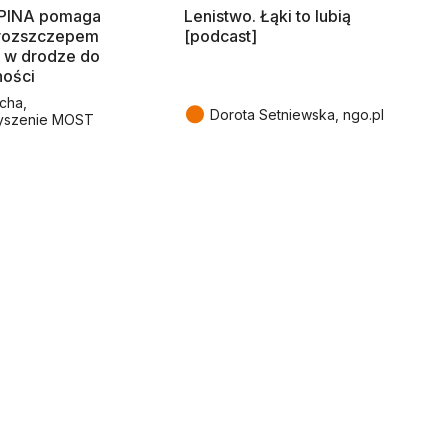
SPINA pomaga
Lenistwo. Łąki to lubią
rozszczepem
[podcast]
 w drodze do
ności
cha,
●
Dorota Setniewska, ngo.pl
yszenie MOST