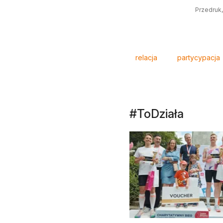
Przedruk,
Tagi
relacja
partycypacja
#ToDziała