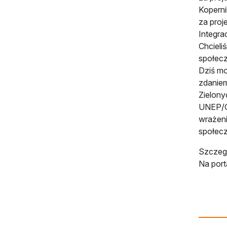
Koperni
za proj
Integra
Chcieli
społecz
Dziś mo
zdaniem
Zielony
UNEP/GR
wrażeni
społecz
Szczeg
Na port