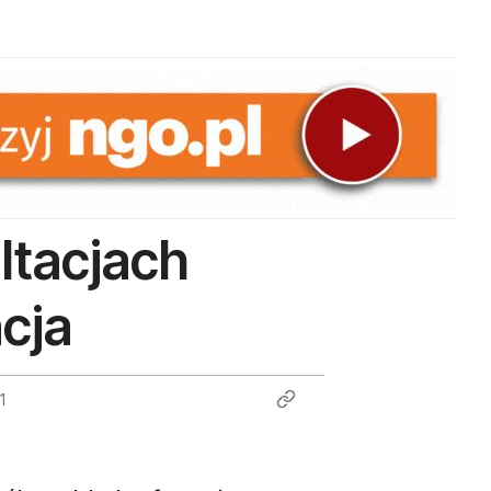
ltacjach
cja
1