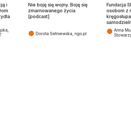
ją i
Nie boję się wojny. Boję się
Fundacja 
 Dom
zmarnowanego życia
osobom z 
zydla
[podcast]
kręgosłupa
samodziel
●
epka,
Anna Mu
●
Dorota Setniewska, ngo.pl
T
Stowarz