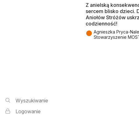
Z anielską konsekwenc
sercem blisko dzieci.
Aniołów Stróżów uskr
codzienność!
●
Agnieszka Pryca-Nal
Stowarzyszenie MOS
Wyszukiwarka i logowanie
Wyszukiwanie
Logowanie