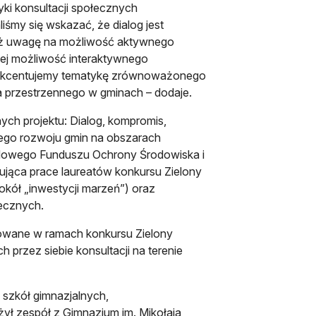
ki konsultacji społecznych
liśmy się wskazać, że dialog jest
ież uwagę na możliwość aktywnego
ącej możliwość interaktywnego
 akcentujemy tematykę zrównoważonego
a przestrzennego w gminach – dodaje.
ch projektu: Dialog, kompromis,
ego rozwoju gmin na obszarach
odowego Funduszu Ochrony Środowiska i
ująca prace laureatów konkursu Zielony
okół „inwestycji marzeń”) oraz
łecznych.
acowane w ramach konkursu Zielony
przez siebie konsultacji na terenie
i szkół gimnazjalnych,
ył zespół z Gimnazjum im. Mikołaja