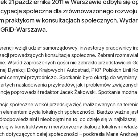
ek 21 października 2011 w Warszawie odbyła się o
ycypacja społeczna dla zrównoważonego rozwoju”
m praktykom w konsultacjach społecznych. Wyda
GRID-Warszawa.
rencji wzięli udział samorządowcy, inwestorzy pracownicy ins
izacji prowadzących konsultacje społeczne. Zebrani rozmawial
nie. Wśród zaproszonych gości nie zabrakło przedstawicieli G
nej Dyrekcji Dróg Krajowych i Autostrad, PKP Polskich Linii K
mi cennymi przyrodniczo. Spotkanie było okazją do wymiany
artych naśladowania przykładów, jak i problemów związanych
ncję poprowadził redaktor Jacek Żakowski. Spotkanie można b
acje społeczne wokół przedsięwzięć realizowanych na terenie
m elementem życia lokalnych społeczności. Bardzo ważne jest
łodpowiedzialni i nieobojętni na to, co dzieje się w najbliższej 
i się w konstruktywny i merytoryczny dialog z lokalnymi władza
h dotyczących całej społeczności – podkreśla Maria Andrz