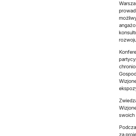
Warszaw
prowadz
możliwy
angażow
konsul
rozwoju
Konfere
partycy
chronio
Gospoda
Wizjone
ekspozy
Zwiedza
Wizjone
swoich 
Podczas
za proj