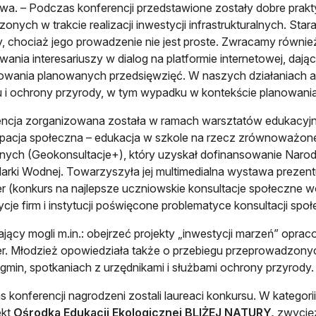
a. – Podczas konferencji przedstawione zostały dobre prakty
onych w trakcie realizacji inwestycji infrastrukturalnych. Stara
, chociaż jego prowadzenie nie jest proste. Zwracamy równ
ania interesariuszy w dialog na platformie internetowej, daj
towania planowanych przedsięwzięć. W naszych działaniach
 i ochrony przyrody, w tym wypadku w kontekście planowani
ncja zorganizowana została w ramach warsztatów edukacyjny
pacja społeczna – edukacja w szkole na rzecz zrównoważon
nych (Geokonsultacje+), który uzyskał dofinansowanie Nar
rki Wodnej. Towarzyszyła jej multimedialna wystawa prezent
r (konkurs na najlepsze uczniowskie konsultacje społeczne w
cje firm i instytucji poświęcone problematyce konsultacji spo
jący mogli m.in.: obejrzeć projekty „inwestycji marzeń” opr
r. Młodzież opowiedziała także o przebiegu przeprowadzonych 
gmin, spotkaniach z urzędnikami i służbami ochrony przyrody.
 konferencji nagrodzeni zostali laureaci konkursu. W kategori
ekt
Ośrodka Edukacji Ekologicznej BLIŻEJ NATURY,
zwycięż