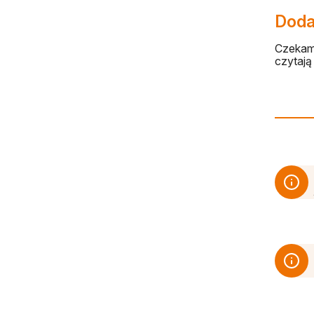
Dodaj
Czekamy
czytają 