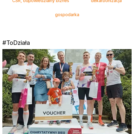
CSR, odpowiedzialny biznes
dekarbonizacja
gospodarka
#ToDziała