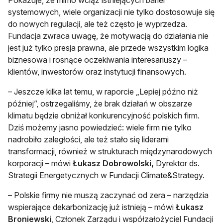
Pokazuje, że mimo wciąż istniejących barier
systemowych, wiele organizacji nie tylko dostosowuje się
do nowych regulacji, ale też często je wyprzedza.
Fundacja zwraca uwagę, że motywacją do działania nie
jest już tylko presja prawna, ale przede wszystkim logika
biznesowa i rosnące oczekiwania interesariuszy –
klientów, inwestorów oraz instytucji finansowych.
– Jeszcze kilka lat temu, w raporcie „Lepiej późno niż
później”, ostrzegaliśmy, że brak działań w obszarze
klimatu będzie obniżał konkurencyjność polskich firm.
Dziś możemy jasno powiedzieć: wiele firm nie tylko
nadrobiło zaległości, ale też stało się liderami
transformacji, również w strukturach międzynarodowych
korporacji – mówi
Łukasz Dobrowolski,
Dyrektor ds.
Strategii Energetycznych w Fundacji Climate&Strategy.
– Polskie firmy nie muszą zaczynać od zera – narzędzia
wspierające dekarbonizację już istnieją – mówi
Łukasz
Broniewski
, Członek Zarządu i współzałożyciel Fundacji