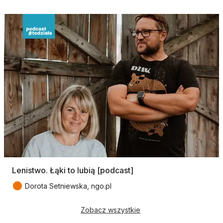
Lenistwo. Łąki to lubią [podcast]
●
Dorota Setniewska, ngo.pl
Zobacz wszystkie