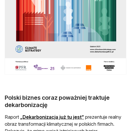
Polski biznes coraz poważniej traktuje
dekarbonizację
otwiera się w nowej ka
Raport
„Dekarbonizacja już tu jest”
prezentuje realny
obraz transformacji klimatycznej w polskich firmach.