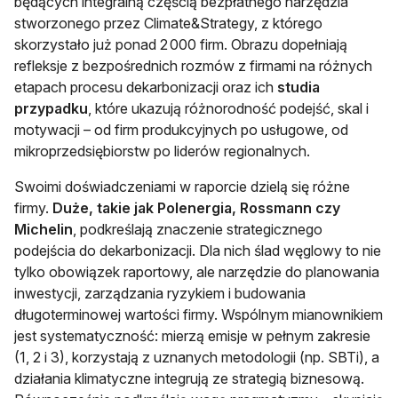
będących integralną częścią bezpłatnego narzędzia
stworzonego przez Climate&Strategy, z którego
skorzystało już ponad 2 000 firm. Obrazu dopełniają
refleksje z bezpośrednich rozmów z firmami na różnych
etapach procesu dekarbonizacji oraz ich
studia
przypadku
, które ukazują różnorodność podejść, skal i
motywacji – od firm produkcyjnych po usługowe, od
mikroprzedsiębiorstw po liderów regionalnych.
Swoimi doświadczeniami w raporcie dzielą się różne
firmy.
Duże, takie jak Polenergia, Rossmann czy
Michelin
, podkreślają znaczenie strategicznego
podejścia do dekarbonizacji. Dla nich ślad węglowy to nie
tylko obowiązek raportowy, ale narzędzie do planowania
inwestycji, zarządzania ryzykiem i budowania
długoterminowej wartości firmy. Wspólnym mianownikiem
jest systematyczność: mierzą emisje w pełnym zakresie
(1, 2 i 3), korzystają z uznanych metodologii (np. SBTi), a
działania klimatyczne integrują ze strategią biznesową.