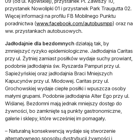
09 (od ul. Kijowskiej), przystanek Pl. Zawiszy 10,
przystanek Nowolipki 01 i przystanek Park Traugutta 02.
Więcej informacji na profilu FB Mobilnego Punktu
otwiera się 
poradnictwa (
www.facebook.com/autobusmpp
) oraz na
ww. przystankach autobusowych.
Jadłodajnie dla bezdomnych
działają tak, by
zmniejszyć ryzyko epidemiologiczne. Jadłodajnia Caritas
przy ul. Żytniej zamiast posiłków wydaje suchy prowiant,
podobnie jadłodajnia św. Ryszarda Pampuri przy ul.
Sapieżyńskiej oraz jadłodajnia Braci Mniejszych
Kapucynów przy ul. Miodowej. Caritas przy ul.
Grochowskiej wydaje ciepłe posiłki i wpuszcza osoby
małymi grupami. Podobnie jadłodajnia Alter Ego przy ul.
Wiślanej. Bezdomni mają jednak mniejszy dostęp do
żywności, bo zamknięte są punkty gastronomiczne,
galerie i sklepy, które wcześniej im pomagały.
– Naturalną konsekwencją wydaje się stworzenie
alternatywnego sposobu dystrybucji żywności i