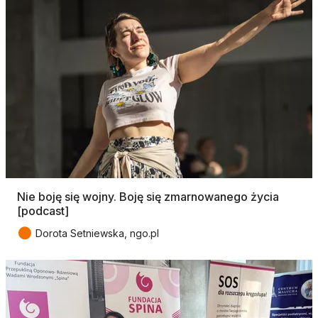
Nie boję się wojny. Boję się zmarnowanego życia
[podcast]
●
Dorota Setniewska, ngo.pl