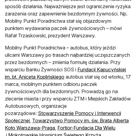
sposób działania. Najważniejsze jest ograniczenie ryzyka
zarażenia oraz zapewnienie bezdomnym żywności. Np.
Mobilny Punkt Poradnictwa stał się objazdowym
punktem wydawania paczek żywnościowych – mówi
Rafał Trzaskowski, prezydent Warszawy.
Mobilny Punkt Poradnictwa – autobus, który jeździ
ulicami Warszawy po trasach najbardziej uczęszczanych
przez bezdomnych – zmienia formułę działania. Przy
wsparciu Banku Żywności SOS i
Fundacji Kapucyńskiej
otwiera się w nowej karcie
im. bł. Aniceta Koplińskiego
autobus stał się od wtorku, 17
marca, mobilnym punktem odbioru paczek
żywnościowych dla bezdomnych. Prowadzą go na
zlecenie miasta i przy wsparciu ZTM i Miejskich Zakładów
Autobusowych, organizacje
pozarządowe:
Stowarzyszenie Pomocy i Interwencji
otwiera się w nowej karcie
Społecznej
,
Towarzystwo Pomocy im. św. Brata Alberta
otwiera się w nowej karcie
Koło Warszawa-Praga
,
Fortior-Fundacja Dla Wielu
otwiera się w nowej karcie
otwiera się w n
i
Mokotowskie Hospicjum Świętego Krzyża
.