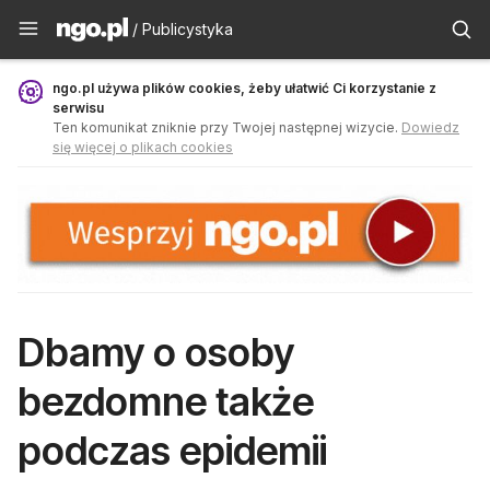
Publicystyka - ngo.pl
/ Publicystyka
ngo.pl używa plików cookies, żeby ułatwić Ci korzystanie z
serwisu
Ten komunikat zniknie przy Twojej następnej wizycie.
Dowiedz
się więcej o plikach cookies
Dbamy o osoby
bezdomne także
podczas epidemii