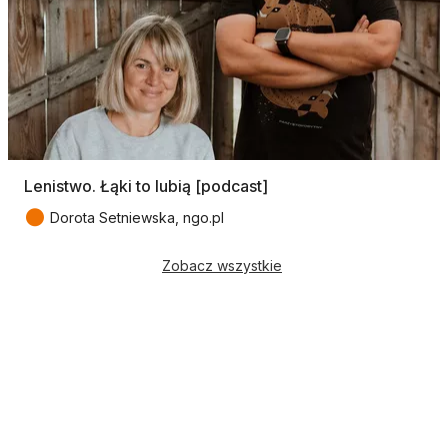
Lenistwo. Łąki to lubią [podcast]
●
Dorota Setniewska, ngo.pl
Zobacz wszystkie