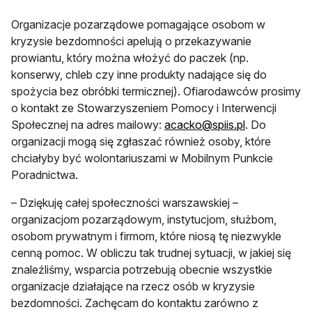
Organizacje pozarządowe pomagające osobom w
kryzysie bezdomności apelują o przekazywanie
prowiantu, który można włożyć do paczek (np.
konserwy, chleb czy inne produkty nadające się do
spożycia bez obróbki termicznej). Ofiarodawców prosimy
o kontakt ze Stowarzyszeniem Pomocy i Interwencji
otwiera się w
Społecznej na adres mailowy:
acacko@spiis.pl
. Do
organizacji mogą się zgłaszać również osoby, które
chciałyby być wolontariuszami w Mobilnym Punkcie
Poradnictwa.
– Dziękuję całej społeczności warszawskiej –
organizacjom pozarządowym, instytucjom, służbom,
osobom prywatnym i firmom, które niosą tę niezwykle
cenną pomoc. W obliczu tak trudnej sytuacji, w jakiej się
znaleźliśmy, wsparcia potrzebują obecnie wszystkie
organizacje działające na rzecz osób w kryzysie
bezdomności. Zachęcam do kontaktu zarówno z