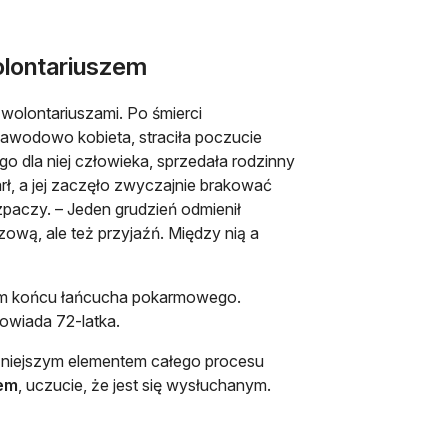
olontariuszem
 wolontariuszami. Po śmierci
awodowo kobieta, straciła poczucie
 dla niej człowieka, sprzedała rodzinny
ł, a jej zaczęło zwyczajnie brakować
zpaczy. – Jeden grudzień odmienił
ową, ale też przyjaźń. Między nią a
arym końcu łańcucha pokarmowego.
powiada 72-latka.
niejszym elementem całego procesu
iem
, uczucie, że jest się wysłuchanym.