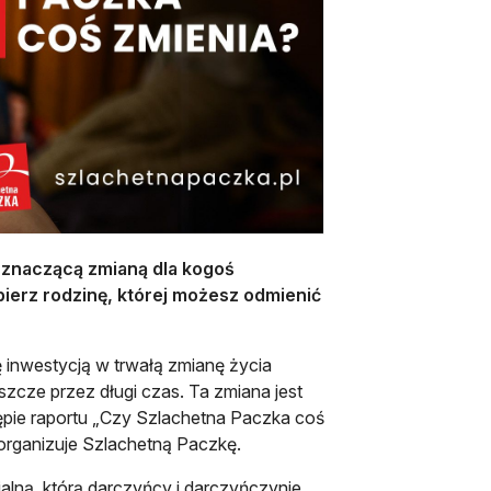
u znaczącą zmianą dla kogoś
ra się w nowej karcie
bierz rodzinę, której możesz odmienić
ę inwestycją w trwałą zmianę życia
cze przez długi czas. Ta zmiana jest
tępie raportu „Czy Szlachetna Paczka coś
rganizuje Szlachetną Paczkę.
lną, którą darczyńcy i darczyńczynie,