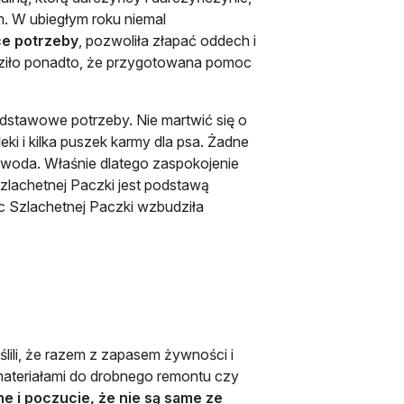
. W ubiegłym roku niemal
ce potrzeby
, pozwoliła złapać oddech i
dziło ponadto, że przygotowana pomoc
odstawowe potrzeby. Nie martwić się o
leki i kilka puszek karmy dla psa. Żadne
ie woda. Właśnie dlatego zaspokojenie
zlachetnej Paczki jest podstawą
oc Szlachetnej Paczki wzbudziła
lili, że razem z zapasem żywności i
 materiałami do drobnego remontu czy
e i poczucie, że nie są same ze