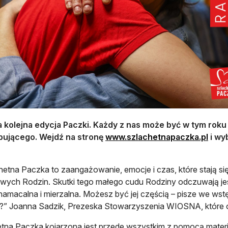
a kolejna edycja Paczki. Każdy z nas może być w tym rok
otwie
bującego. Wejdź na stronę
www.szlachetnapaczka.pl
i wy
hetna Paczka to zaangażowanie, emocje i czas, które stają si
ych Rodzin. Skutki tego małego cudu Rodziny odczuwają jesz
 namacalna i mierzalna. Możesz być jej częścią – pisze we ws
?” Joanna Sadzik, Prezeska Stowarzyszenia WIOSNA, które o
tna Paczka kojarzona jest przede wszystkim z pomocą materia