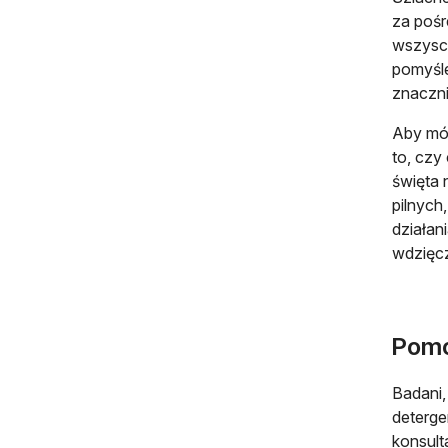
za pośr
wszysc
pomyśle
znaczni
Aby móc
to, czy 
święta 
pilnych
działan
wdzięcz
Pomo
Badani,
deterge
konsult