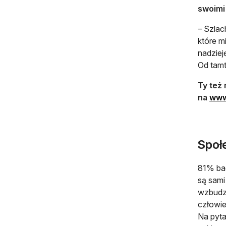
swoimi
– Szlac
które m
nadziej
Od tamt
Ty też
na
www
Społe
81% bad
są sami
wzbudza
człowie
Na pyta