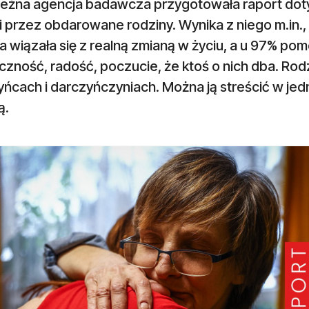
leżna agencja badawcza przygotowała raport dot
i przez obdarowane rodziny. Wynika z niego m.in.
 wiązała się z realną zmianą w życiu, a u 97% po
zność, radość, poczucie, że ktoś o nich dba. Rodz
yńcach i darczyńczyniach. Można ją streścić w je
ą.