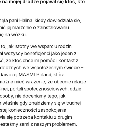
na mojej drodze pojawił się ktoś, kto
ła pani Halina, kiedy dowiedziała się,
nić jej marzenie o zainstalowaniu
ię na wózku.
to, jak istotny we wsparciu rodzin
l wszyscy beneficjenci jako jeden z
, że ktoś chce im pomóc i kontakt z
i widocznych we współczesnym świecie –
adawczej MASMI Poland, która
 można mieć wrażenie, że obecnie relacje
nej, portali społecznościowych, gdzie
osoby, nie doceniamy tego, jak
właśnie gdy znajdziemy się w trudnej
istej konieczności zaspokojenia
ia się potrzeba kontaktu z drugim
 jesteśmy sami z naszym problemem.