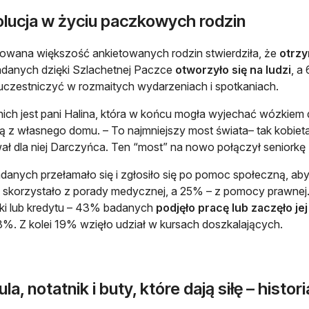
lucja w życiu paczkowych rodzin
wana większość ankietowanych rodzin stwierdziła, że
otrzy
danych dzięki Szlachetnej Paczce
otworzyło się na ludzi
, a
uczestniczyć w rozmaitych wydarzeniach i spotkaniach.
ich jest pani Halina, która w końcu mogła wyjechać wózkiem
 z własnego domu. – To najmniejszy most świata– tak kobieta
ł dla niej Darczyńca. Ten “most” na nowo połączył seniorkę 
anych przełamało się i zgłosiło się po pomoc społeczną, aby 
skorzystało z porady medycznej, a 25% – z pomocy prawnej. Inn
ki lub kredytu – 43% badanych
podjęło pracę lub zaczęło je
8%. Z kolei 19% wzięło udział w kursach doszkalających.
la, notatnik i buty, które dają siłę – histor