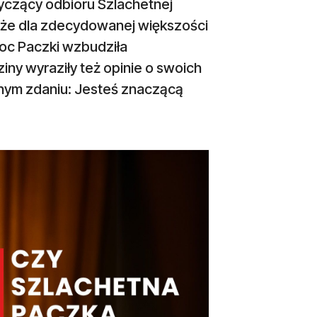
yczący odbioru Szlachetnej
, że dla zdecydowanej większości
moc Paczki wzbudziła
iny wyraziły też opinie o swoich
dnym zdaniu: Jesteś znaczącą