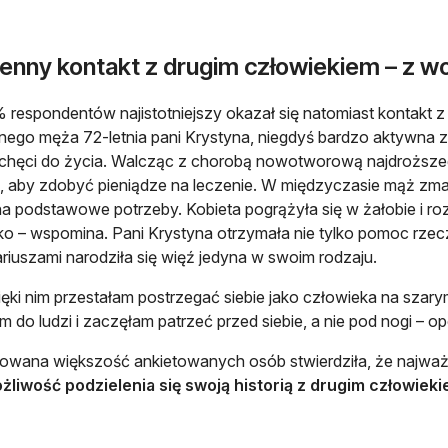
enny kontakt z drugim człowiekiem – z w
 respondentów najistotniejszy okazał się natomiast kontakt z
ego męża 72-letnia pani Krystyna, niegdyś bardzo aktywna z
 chęci do życia. Walcząc z chorobą nowotworową najdroższego
, aby zdobyć pieniądze na leczenie. W międzyczasie mąż zmar
a podstawowe potrzeby. Kobieta pogrążyła się w żałobie i ro
o – wspomina. Pani Krystyna otrzymała nie tylko pomoc rzecz
riuszami narodziła się więź jedyna w swoim rodzaju.
ięki nim przestałam postrzegać siebie jako człowieka na sz
 do ludzi i zaczęłam patrzeć przed siebie, a nie pod nogi – o
wana większość ankietowanych osób stwierdziła, że najważ
żliwość podzielenia się swoją historią z drugim człowiek