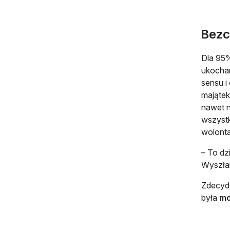
Bezc
Dla 95%
ukochan
sensu i
majątek
nawet n
wszystk
wolonta
– To dz
Wyszłam
Zdecydo
była
mo