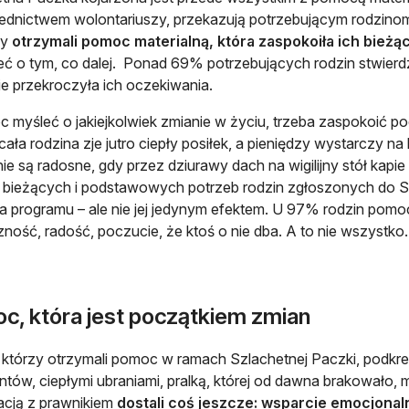
ednictwem wolontariuszy, przekazują potrzebującym rodzinom
y
otrzymali pomoc materialną, która zaspokoiła ich bieżą
ć o tym, co dalej. Ponad 69% potrzebujących rodzin stwier
e przekroczyła ich oczekiwania.
 myśleć o jakiejkolwiek zmianie w życiu, trzeba zaspokoić p
cała rodzina zje jutro ciepły posiłek, a pieniędzy wystarczy na 
nie są radosne, gdy przez dziurawy dach na wigilijny stół kap
, bieżących i podstawowych potrzeb rodzin zgłoszonych do S
ia programu – ale nie jej jedynym efektem. U 97% rodzin pom
ność, radość, poczucie, że ktoś o nie dba. A to nie wszystko.
c, która jest początkiem zmian
 którzy otrzymali pomoc w ramach Szlachetnej Paczki, podkreś
ntów, ciepłymi ubraniami, pralką, której od dawna brakowało,
acją z prawnikiem
dostali coś jeszcze: wsparcie emocjonaln