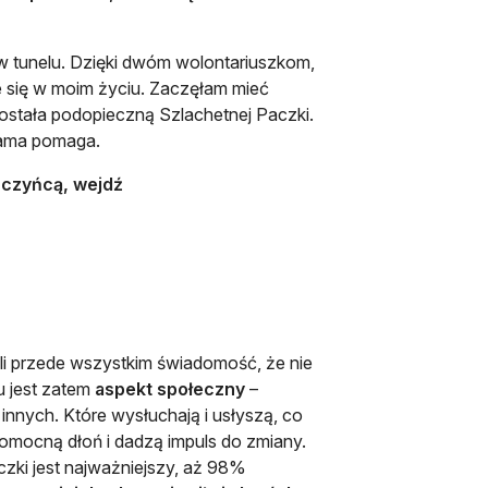
w tunelu. Dzięki dwóm wolontariuszkom,
e się w moim życiu. Zaczęłam mieć
została podopieczną Szlachetnej Paczki.
 sama pomaga.
rczyńcą, wejdź
 przede wszystkim świadomość, że nie
u jest zatem
aspekt społeczny
–
innych. Które wysłuchają i usłyszą, co
omocną dłoń i dadzą impuls do zmiany.
czki jest najważniejszy, aż 98%