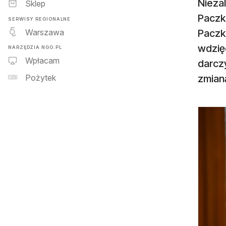
Nieza
Sklep
Paczk
SERWISY REGIONALNE
Warszawa
Paczka
wdzięc
NARZĘDZIA NGO.PL
Wpłacam
darcz
zmian
Pożytek