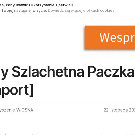
s, żeby ułatwić Ci korzystanie z serwisu
 Twojej następnej wizycie.
Dowiedz się więcej o plikach cookies
y Szlachetna Paczka
aport]
yszenie WIOSNA
22 listopada 20