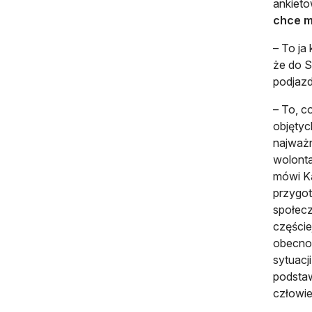
ankieto
chce m
– To ja
że do S
podjazd
– To, c
objętyc
najważn
wolonta
mówi K
przygot
społecz
częście
obecnoś
sytuacj
podstaw
człowie