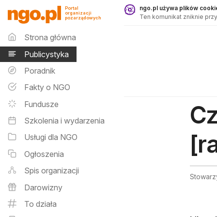
Publicystyka - ngo.pl
ngo.pl używa plików cookie
Portal
organizacji
Ten komunikat zniknie przy
pozarządowych
Menu główne
Strona główna
Publicystyka
Poradnik
Fakty o NGO
Fundusze
Cz
Szkolenia i wydarzenia
[r
Usługi dla NGO
Ogłoszenia
Spis organizacji
Stowarz
Darowizny
To działa