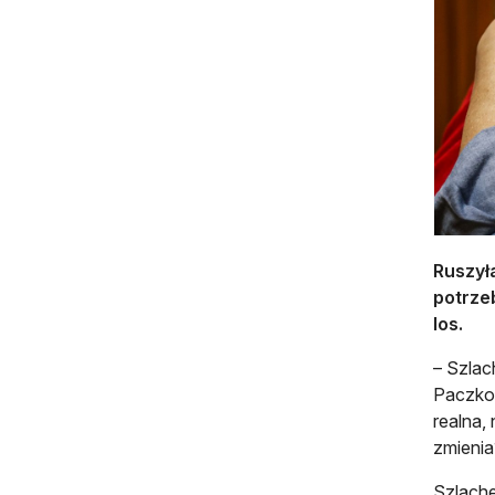
Ruszył
potrze
los.
– Szlac
Paczkow
realna,
zmienia
Szlache