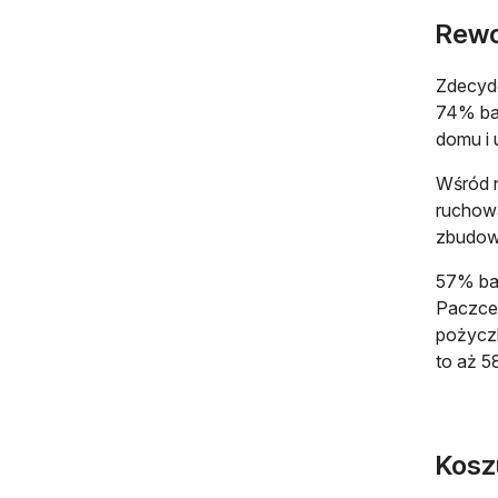
Rewo
Zdecydo
74% ba
domu i 
Wśród n
ruchową
zbudowa
57% bad
Paczce 
pożycz
to aż 5
Koszu