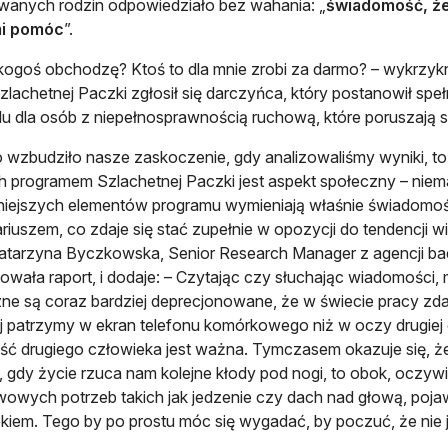
wanych rodzin odpowiedziało bez wahania: „
świadomość, że 
i pomóc
”.
 kogoś obchodzę? Ktoś to dla mnie zrobi za darmo? – wykrzyknę
zlachetnej Paczki zgłosił się darczyńca, który postanowił speł
u dla osób z niepełnosprawnością ruchową, które poruszają s
o wzbudziło nasze zaskoczenie, gdy analizowaliśmy wyniki, to 
h programem Szlachetnej Paczki jest aspekt społeczny – niema
iejszych elementów programu wymieniają właśnie świadomość
riuszem, co zdaje się stać zupełnie w opozycji do tendencj
atarzyna Byczkowska, Senior Research Manager z agencji b
owała raport, i dodaje: – Czytając czy słuchając wiadomości,
ne są coraz bardziej deprecjonowane, że w świecie pracy zdal
j patrzymy w ekran telefonu komórkowego niż w oczy drugiej 
ć drugiego człowieka jest ważna. Tymczasem okazuje się, że 
i, gdy życie rzuca nam kolejne kłody pod nogi, to obok, oczyw
owych potrzeb takich jak jedzenie czy dach nad głową, pojaw
kiem. Tego by po prostu móc się wygadać, by poczuć, że nie