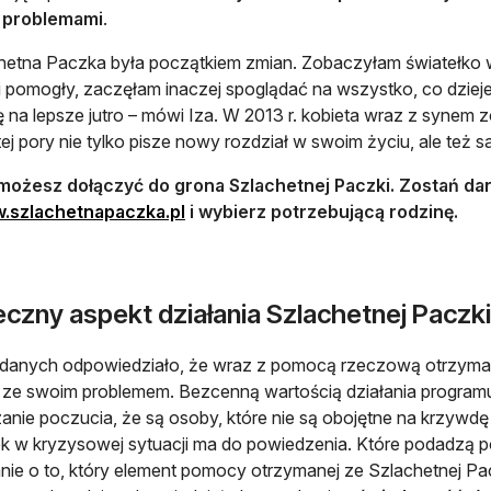
 problemami
.
hetna Paczka była początkiem zmian. Zobaczyłam światełko 
i pomogły, zaczęłam inaczej spoglądać na wszystko, co dziej
ę na lepsze jutro – mówi Iza. W 2013 r. kobieta wraz z synem 
ej pory nie tylko pisze nowy rozdział w swoim życiu, ale też
 możesz dołączyć do grona Szlachetnej Paczki. Zostań da
otwiera się w nowej karcie
.szlachetnapaczka.pl
i wybierz potrzebującą rodzinę.
czny aspekt działania Szlachetnej Paczki
anych odpowiedziało, że wraz z pomocą rzeczową otrzymali
 ze swoim problemem. Bezcenną wartością działania program
nie poczucia, że są osoby, które nie są obojętne na krzywdę 
k w kryzysowej sytuacji ma do powiedzenia. Które podadzą p
nie o to, który element pomocy otrzymanej ze Szlachetnej Pa