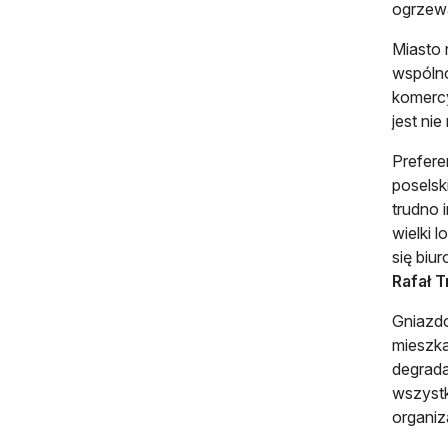
ogrzew
Miasto 
wspólno
komercy
jest ni
Prefere
poselsk
trudno 
wielki 
się biu
Rafał 
Gniazdo
mieszka
degrada
wszystk
organiz