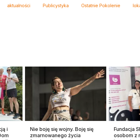
aktualności
Publicystyka
Ostatnie Pokolenie
lok
ją i
Nie boję się wojny. Boję się
Fundacja 
 Dom
zmarnowanego życia
osobom z 