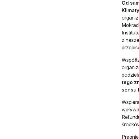
Od sam
Klimaty
organiz
Mokrade
Institu
z nasze
przepis
Współtw
organiz
podziel
tego zm
sensu 
Wspiera
wpływam
Refundu
środkó
Pragnie