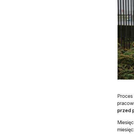
Proces 
pracown
przed 
Miesięc
miesięc