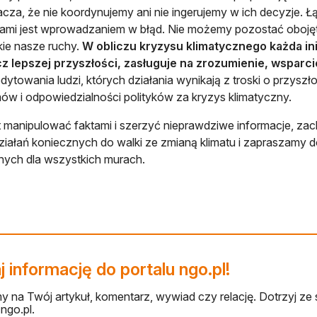
cza, że nie koordynujemy ani nie ingerujemy w ich decyzje. Ł
iami jest wprowadzaniem w błąd. Nie możemy pozostać obojętn
ie nasze ruchy.
W obliczu kryzysu klimatycznego każda ini
z lepszej przyszłości, zasługuje na zrozumienie, wsparci
dytowania ludzi, których działania wynikają z troski o przysz
ów i odpowiedzialności polityków za kryzys klimatyczny.
 manipulować faktami i szerzyć nieprawdziwe informacje, za
ziałań koniecznych do walki ze zmianą klimatu i zapraszamy 
nych dla wszystkich murach.
 informację do portalu ngo.pl!
 na Twój artykuł, komentarz, wywiad czy relację. Dotrzyj ze 
ngo.pl.