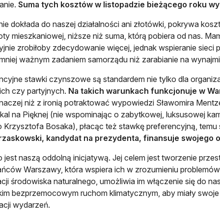
anie.
Suma tych kosztów w listopadzie bieżącego roku wyn
nie dokłada do naszej działalności ani złotówki, pokrywa kosz
ty mieszkaniowej, niższe niż suma, którą pobiera od nas. 
jnie zrobiłoby zdecydowanie więcej, jednak wspieranie sieci
e mniej ważnym zadaniem samorządu niż zarabianie na wynajmi
ncyjne stawki czynszowe są standardem nie tylko dla organiza
ich czy partyjnych.
Na takich warunkach funkcjonuje w War
inaczej niż z ironią potraktować wypowiedzi Sławomira Mentz
lokal na Pięknej (nie wspominając o zabytkowej, luksusowej k
ro Krzysztofa Bosaka), płacąc też stawkę preferencyjną, te
Trzaskowski, kandydat na prezydenta, finansuje swojego
 jest naszą oddolną inicjatywą. Jej celem jest tworzenie przestr
ńców Warszawy, która wspiera ich w zrozumieniu problemów 
cji środowiska naturalnego, umożliwia im włączenie się do nas
im bezprzemocowym ruchom klimatycznym, aby miały swoje mie
acji wydarzeń.