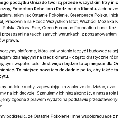
ego początku Gniazdo tworzą przede wszystkim trzy inic
czny, Extinction Rebellion i Rodzice dla Klimatu.
Jednocześn
acjami, takimi jak Ostatnie Pokolenie, Greenpeace Polska, Ini
ł, Pracownia na Rzecz Wszystkich Istot, Wschód, Mozaika Kl
te, Polska Zielona Sieć, Green European Foundation i inne. Każd
j przestrzeni na takich samych warunkach, z poszanowaniem
ów prawa.
orzymy platformę, która jest w stanie łączyć i budować relac
acjami działającymi na rzecz klimatu – często drastycznie różn
ającymi wspólne cele.
Jest więc i będzie tutaj miejsce dla 
ieniać. To miejsce powstało dokładnie po to, aby także ta
bytu.
my oddolne ruchy, zapewniając im zaplecze do działań, czasem 
y na ich decyzje. Szanujemy ich niezależność, a nasza rola 
jemy zgodne z prawem wydatki na podstawie przedstawionyc
w.
my podkreślić, że Ostatnie Pokolenie i inne współpracujące z