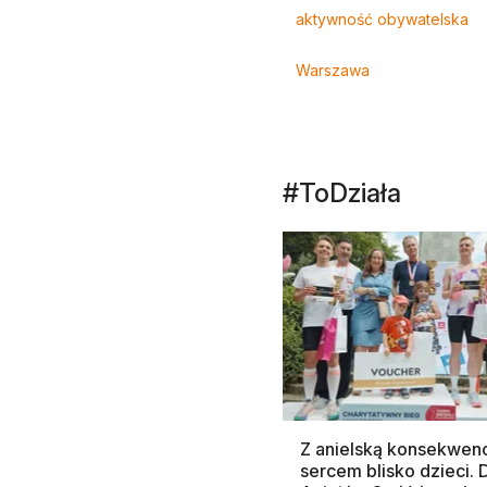
Tagi
aktywność obywatelska
Warszawa
#ToDziała
Z anielską konsekwenc
sercem blisko dzieci.