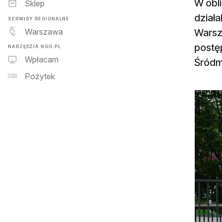
W obl
Sklep
działa
SERWISY REGIONALNE
Warszawa
Warsz
postę
NARZĘDZIA NGO.PL
Wpłacam
Śródm
Pożytek