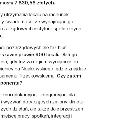
iosła 7 830,56 złotych.
ty utrzymania lokalu na rachunek
Mamy świadomość, że wynajmując go
 pozarządowych instytucji społecznych
e.
cji pozarządowych ale też biur
szawie prawie 900 lokali.
Dlatego
ena, gdy tuż za rogiem wynajmuje on
amienicy na Noakowskiego, gdzie znajduje
mu samemu Trzaskowskiemu.
Czy zatem
 oponenta?
zeni edukacyjnej i integracyjnej dla
i wyzwań dotyczących zmiany klimatu i
zych działań, ale także daje przestrzeń
jsce pracy, spotkań, integracji i