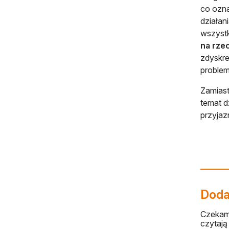
co ozna
działan
wszystk
na rzec
zdyskre
problem
Zamiast
temat d
przyjaz
Dodaj
Czekamy
czytają 