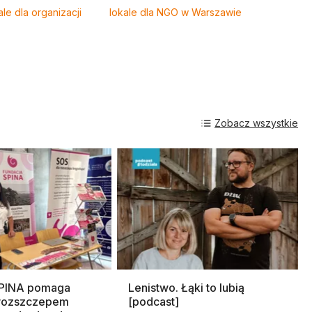
ale dla organizacji
lokale dla NGO w Warszawie
Zobacz wszystkie
SPINA pomaga
Lenistwo. Łąki to lubią
rozszczepem
[podcast]