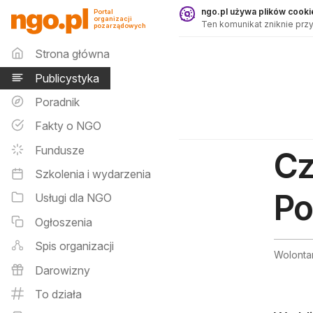
Publicystyka - ngo.pl
ngo.pl używa plików cookie
Portal
organizacji
Ten komunikat zniknie przy
pozarządowych
Menu główne
Strona główna
Publicystyka
Poradnik
Fakty o NGO
Fundusze
Cz
Szkolenia i wydarzenia
Po
Usługi dla NGO
Ogłoszenia
Spis organizacji
Wolonta
Darowizny
To działa