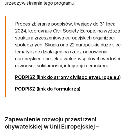
urzeczywistnienia tego programu.
Proces zbierania podpisów, trwający do 31 lipca
2024, koordynuje Civil Society Europe, najwyższa
struktura zrzeszeniowa europejskich organizacji
społecznych. Skupia ona 22 europejskie duże sieci
tematyczne działające na rzecz odnowienia
europejskiego projektu wokół wspólnych wartości
równości, solidarności, integracji i demokracji.
otwi
PODPISZ (link do strony civilsocietyeurope.eu)
otwiera się w nowej kar
PODPISZ (link do formularza)
Zapewnienie rozwoju przestrzeni
obywatelskiej w Unii Europejskiej –