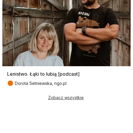
Lenistwo. Łąki to lubią [podcast]
●
Dorota Setniewska, ngo.pl
Zobacz wszystkie