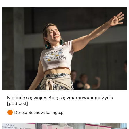
Nie boję się wojny. Boję się zmarnowanego życia
[podcast]
●
Dorota Setniewska, ngo.pl