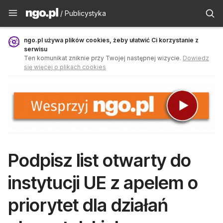
Publicystyka - ngo.pl
/ Publicystyka
ngo.pl używa plików cookies, żeby ułatwić Ci korzystanie z
serwisu
Ten komunikat zniknie przy Twojej następnej wizycie.
Dowiedz
się więcej o plikach cookies
Podpisz list otwarty do
instytucji UE z apelem o
priorytet dla działań