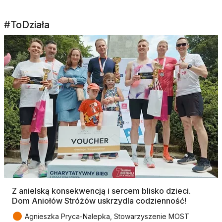
#ToDziała
Z anielską konsekwencją i sercem blisko dzieci.
Dom Aniołów Stróżów uskrzydla codzienność!
●
Agnieszka Pryca-Nalepka, Stowarzyszenie MOST