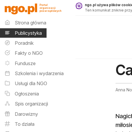
Publicystyka - ngo.pl
ngo.pl używa plików cookie
Portal
organizacji
Ten komunikat zniknie przy
pozarządowych
Menu główne
Strona główna
Publicystyka
Poradnik
Fakty o NGO
Fundusze
Ca
Szkolenia i wydarzenia
Usługi dla NGO
Anna No
Ogłoszenia
Spis organizacji
Darowizny
Nagich
To działa
miłosi