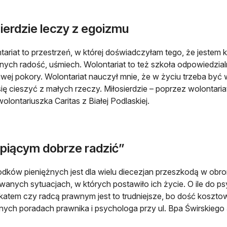
ierdzie leczy z egoizmu
tariat to przestrzeń, w której doświadczyłam tego, że jeste
nnych radość, uśmiech. Wolontariat to też szkoła odpowiedzial
wej pokory. Wolontariat nauczył mnie, że w życiu trzeba być
się cieszyć z małych rzeczy. Miłosierdzie – poprzez wolontaria
wolontariuszka Caritas z Białej Podlaskiej.
piącym dobrze radzić”
odków pieniężnych jest dla wielu diecezjan przeszkodą w obr
anych sytuacjach, w których postawiło ich życie. O ile do psy
atem czy radcą prawnym jest to trudniejsze, bo dość kosztow
nych poradach prawnika i psychologa przy ul. Bpa Świrskiego 