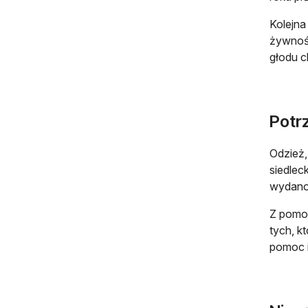
Kolejna
żywnośc
głodu c
Potr
Odzież,
siedlec
wydano 
Z pomoc
tych, k
pomoc i