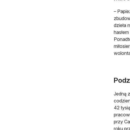
– Papie
zbudowa
dzieła 
hasłem 
Ponadt
miłosie
wolonta
Podzi
Jedną z
codzien
42 tysi
pracown
przy Ca
roku pr