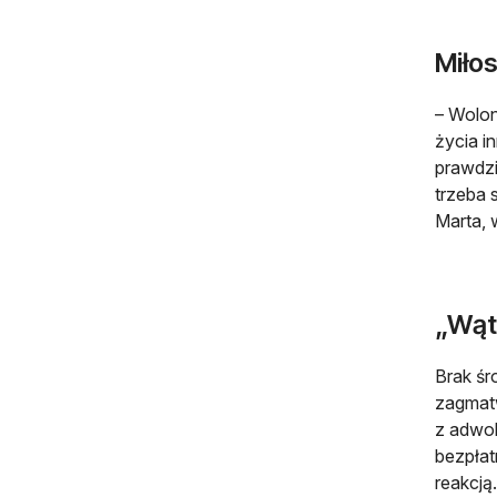
Miłos
– Wolon
życia i
prawdzi
trzeba 
Marta, 
„Wąt
Brak śr
zagmatw
z adwok
bezpłat
reakcją.