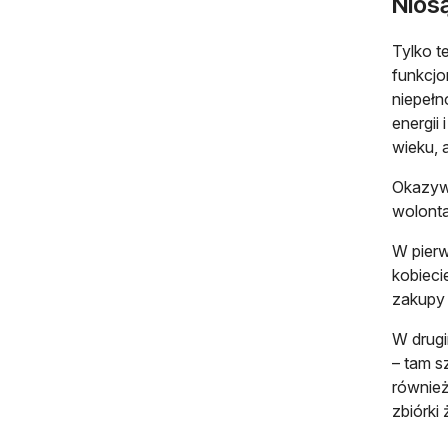
Nios
Tylko t
funkcjo
niepełn
energii
wieku, 
Okazywa
wolonta
W pierw
kobieci
zakupy 
W drugi
– tam s
również
zbiórki