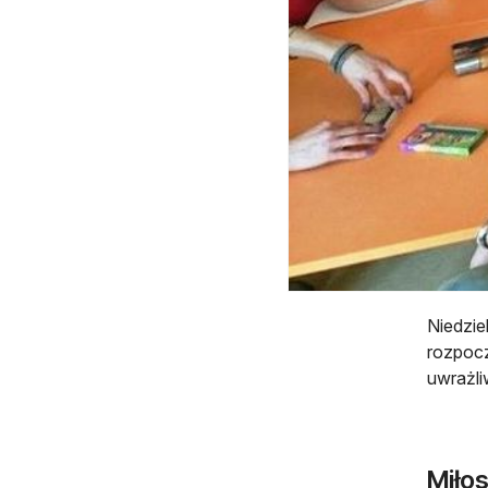
Niedzie
rozpocz
uwrażli
Miłos