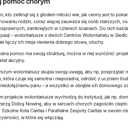
ą pomoc chorym
en, kto zetknął się z głodem miłości wie, jak cenny jest to pok
nowaniu rodzin, coraz więcej zauważa się osób starszych, osa
osprawnych, zamkniętych w czterech ścianach. Do nich każdeg
 i pasji – wolontariusze z dwóch Centrów Wolontariatu w Siedlc
ale łączy ich misja niesienia dobrego słowa, otuchy.
na pomoc ma swoją strukturę, można w niej wyróżnić: projekt
riat akcyjny.
szym wolontariusz skupia swoją uwagę, aby np. posprzątać m
e, która czuje się samotna i nieporadna, odrobić z uczniem tr
niedołężnemu panu – a wszystko w obrębie ich domowego za
m projekcie wolontariusze wychodzą do instytucji, jak np. dom
zerzą Dobrą Nowinę, aby w sercach chorych zagościło ciepło i
 Szkolne Koła Caritas i Parafialne Zespoły Caritas w swoim o
 żywności, w które się włączają.