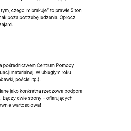
tym, czego im brakuje” to prawie 5 ton
dnak poza potrzebę jedzenia. Oprócz
zajami.
ją za pośrednictwem Centrum Pomocy
acji materialnej. W ubiegłym roku
wki, pościel itp.).
miane jako konkretna rzeczowa podpora
j. Łączy dwie strony – ofiarujących
 równie wartościowa!