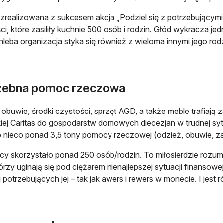
 zrealizowana z sukcesem akcja „Podziel się z potrzebującymi 
i, które zasiliły kuchnie 500 osób i rodzin. Głód wykracza je
hleba organizacja styka się również z wieloma innymi jego rod
zebna pomoc rzeczowa
 obuwie, środki czystości, sprzęt AGD, a także meble trafia
kiej Caritas do gospodarstw domowych diecezjan w trudnej sytu
nieco ponad 3,5 tony pomocy rzeczowej (odzież, obuwie, zaba
y skorzystało ponad 250 osób/rodzin. To miłosierdzie rozu
tórzy uginają się pod ciężarem nienajlepszej sytuacji finansowe
 potrzebujących jej – tak jak awers i rewers w monecie. I jest