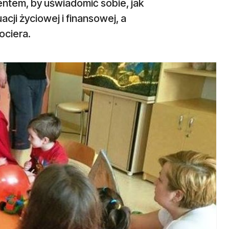
entem, by uświadomić sobie, jak
acji życiowej i finansowej, a
ociera.