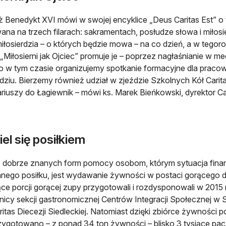
ż Benedykt XVI mówi w swojej encyklice „Deus Caritas Est” o 
na na trzech filarach: sakramentach, posłudze słowa i miłosie
miłosierdzia – o których będzie mowa – na co dzień, a w tego
„Miłosierni jak Ojciec” promuje je – poprzez nagłaśnianie w me
o w tym czasie organizujemy spotkanie formacyjne dla pra
rdziu. Bierzemy również udział w zjeździe Szkolnych Kół Caritas
riuszy do Łagiewnik – mówi ks. Marek Bieńkowski, dyrektor Cari
el się posiłkiem
 dobrze znanych form pomocy osobom, którym sytuacja fina
nego posiłku, jest wydawanie żywności w postaci gorącego 
ące porcji gorącej zupy przygotowali i rozdysponowali w 2015
icy sekcji gastronomicznej Centrów Integracji Społecznej w Si
ritas Diecezji Siedleckiej. Natomiast dzięki zbiórce żywnoś
zygotowano – z ponad 34 ton żywności – blisko 3 tysiące pacz