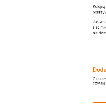
Kolejną
pokrzyw
Jak wid
siać mi
ale dzi
Dodaj
Czekamy
czytają 