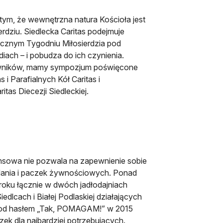
tym, że wewnętrzna natura Kościoła jest
rdziu. Siedlecka Caritas podejmuje
rocznym Tygodniu Miłosierdzia pod
diach – i pobudza do ich czynienia.
cowników, mamy sympozjum poświęcone
 i Parafialnych Kół Caritas i
tas Diecezji Siedleckiej.
nsowa nie pozwala na zapewnienie sobie
dania i paczek żywnościowych. Ponad
 roku łącznie w dwóch jadłodajniach
edlcach i Białej Podlaskiej działających
ci pod hasłem „Tak, POMAGAM!” w 2015
ek dla najbardziej potrzebujących.