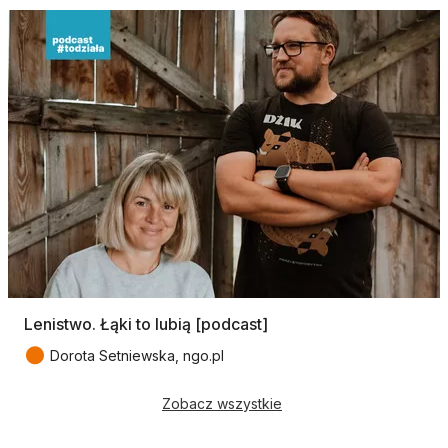
Lenistwo. Łąki to lubią [podcast]
●
Dorota Setniewska, ngo.pl
Zobacz wszystkie