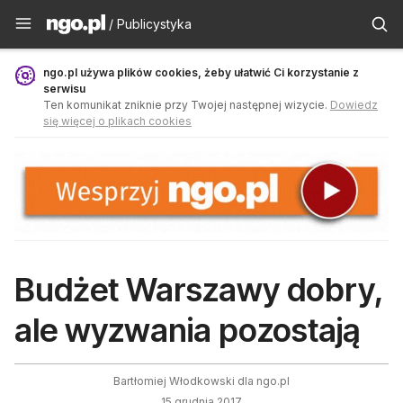
Publicystyka - ngo.pl
/ Publicystyka
ngo.pl używa plików cookies, żeby ułatwić Ci korzystanie z
serwisu
Ten komunikat zniknie przy Twojej następnej wizycie.
Dowiedz
się więcej o plikach cookies
Budżet Warszawy dobry,
ale wyzwania pozostają
Bartłomiej Włodkowski dla ngo.pl
15 grudnia 2017