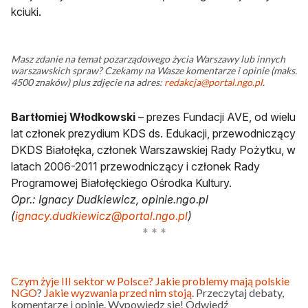
kciuki.
Masz zdanie na temat pozarządowego życia Warszawy lub innych
warszawskich spraw? Czekamy na Wasze komentarze i opinie (maks.
4500 znaków) plus zdjęcie na adres:
redakcja@portal.ngo.pl
.
Bartłomiej Włodkowski
– prezes Fundacji AVE, od wielu
lat członek prezydium KDS ds. Edukacji, przewodniczący
DKDS Białołęka, członek Warszawskiej Rady Pożytku, w
latach 2006-2011 przewodniczący i członek Rady
Programowej Białołęckiego Ośrodka Kultury.
Opr.: Ignacy Dudkiewicz, opinie.ngo.pl
(
ignacy.dudkiewicz@portal.ngo.pl
)
Czym żyje III sektor w Polsce?
Jakie problemy mają polskie
NGO
?
Jakie wyzwania przed nim stoją
. Przeczytaj debaty,
komentarze i opinie. Wypowiedz się! Odwiedź