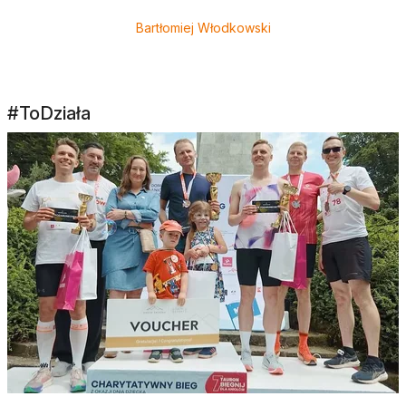
Bartłomiej Włodkowski
#ToDziała