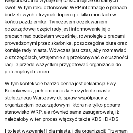
Niejednokrotnie wydaje się to istotniejsze od samych
kwot. W tym roku członkowie WRP informację o planach
budżetowych otrzymali dopiero po kilku monitach w
końcu października. Tymczasem oczekiwaniem
pozarządowej części rady jest informowanie jej o
pracach nad budżetem wcześniej, równolegle z pracami
prowadzonymi przez skarbnika, poszczególne biura oraz
komisje rady miasta. Wówczas jest czas, aby rozmawiać
o szczegółach, wzajemnie się przekonywać o słuszności
racji, a przede wszystkim przygotować organizacje do
potencjalnych zmian.
W tym kontekście bardzo cenna jest deklaracja Ewy
Kolankiewicz, pełnomocniczki Prezydenta miasta
stołecznego Warszawy do spraw współpracy z
organizacjami pozarządowymi, która nie tylko poparła
stanowisko WRP, ale również sama zasugerowała, iż
należałoby w ten proces włączyć także KDS i DKDS.
I to jest wyzwanie! I dla miasta, i dla organizacji! Trzymam