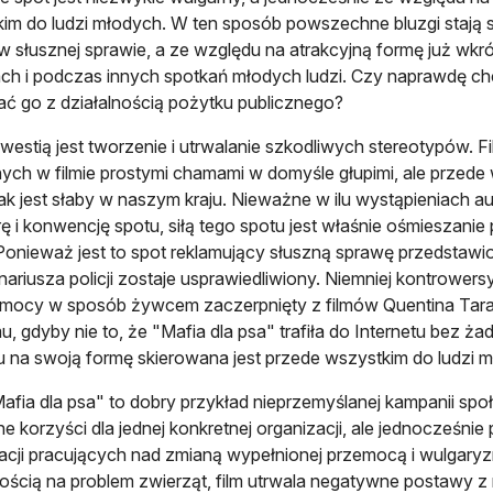
im do ludzi młodych. W ten sposób powszechne bluzgi stają s
w słusznej sprawie, a ze względu na atrakcyjną formę już wk
ch i podczas innych spotkań młodych ludzi. Czy naprawdę ch
ć go z działalnością pożytku publicznego?
westią jest tworzenie i utrwalanie szkodliwych stereotypów. F
ch w filmie prostymi chamami w domyśle głupimi, ale przede w
 tak jest słaby w naszym kraju. Nieważne w ilu wystąpieniach 
ę i konwencję spotu, siłą tego spotu jest właśnie ośmieszanie
Ponieważ jest to spot reklamujący słuszną sprawę przedstawi
nariusza policji zostaje usprawiedliwiony. Niemniej kontrowers
mocy w sposób żywcem zaczerpnięty z filmów Quentina Taran
u, gdyby nie to, że "Mafia dla psa" trafiła do Internetu bez 
 na swoją formę skierowana jest przede wszystkim do ludzi 
afia dla psa" to dobry przykład nieprzemyślanej kampanii społ
e korzyści dla jednej konkretnej organizacji, ale jednocześnie
acji pracujących nad zmianą wypełnionej przemocą i wulgaryz
ością na problem zwierząt, film utrwala negatywne postawy 