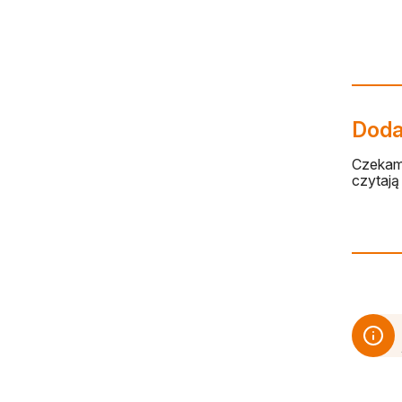
Dodaj
Czekamy
czytają 