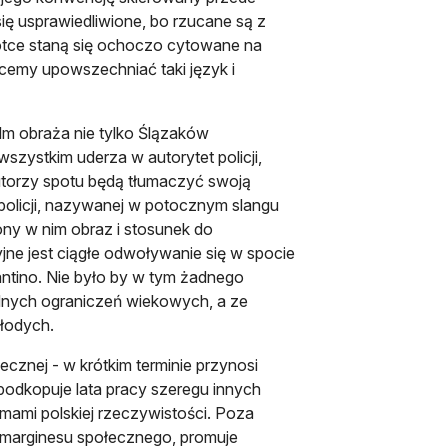
ię usprawiedliwione, bo rzucane są z
rótce staną się ochoczo cytowane na
cemy upowszechniać taki język i
ilm obraża nie tylko Ślązaków
szystkim uderza w autorytet policji,
autorzy spotu będą tłumaczyć swoją
 policji, nazywanej w potocznym slangu
ony w nim obraz i stosunek do
yjne jest ciągłe odwoływanie się w spocie
tino. Nie było by w tym żadnego
żadnych ograniczeń wiekowych, a ze
młodych.
ecznej - w krótkim terminie przynosi
 podkopuje lata pracy szeregu innych
mami polskiej rzeczywistości. Poza
z marginesu społecznego, promuje