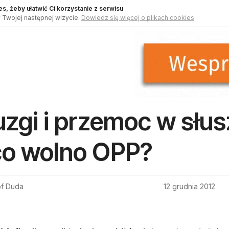
s, żeby ułatwić Ci korzystanie z serwisu
 Twojej następnej wizycie.
Dowiedz się więcej o plikach cookies
uzgi i przemoc w słu
co wolno OPP?
of Duda
12 grudnia 2012