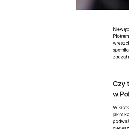
Niewątp
Piotrem
wreszci
spełnił
zaczął 
Czy 
w Po
W krótk
jakim k
podważa
pierwsz