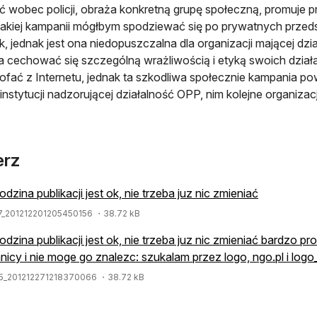
 wobec policji, obraża konkretną grupę społeczną, promuje 
Takiej kampanii mógłbym spodziewać się po prywatnych przeds
sk, jednak jest ona niedopuszczalna dla organizacji mającej dzi
 cechować się szczególną wrażliwością i etyką swoich działań
ofać z Internetu, jednak ta szkodliwa społecznie kampania p
 instytucji nadzorującej działalność OPP, nim kolejne organizacj
erz
odzina publikacji jest ok, nie trzeba juz nic zmieniać
7_201212201205450156
・38.72 kB
odzina publikacji jest ok, nie trzeba juz nic zmieniać bardzo p
nicy i nie moge go znalezc: szukalam przez logo, ngo.pl i log
5_201212271218370066
・38.72 kB