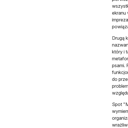
wszystk
ekranu 
impreza
powiąza
Drugą k
nazwany
który i
metafor
psami. 
funkcjo
do prze
problem
względu
Spot "M
wymiern
organiz
wrażliw