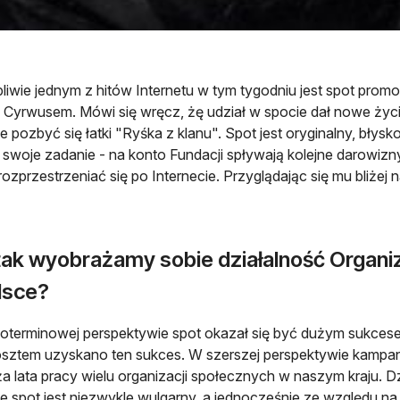
liwie jednym z hitów Internetu w tym tygodniu jest spot prom
 Cyrwusem. Mówi się wręcz, żę udział w spocie dał nowe życi
e pozbyć się łatki "Ryśka z klanu". Spot jest oryginalny, błysk
a swoje zadanie - na konto Fundacji spływają kolejne darowizny
rozprzestrzeniać się po Internecie. Przyglądając się mu bliżej
tak wyobrażamy sobie działalność Organiz
lsce?
oterminowej perspektywie spot okazał się być dużym sukces
osztem uzyskano ten sukces. W szerszej perspektywie kampania
 lata pracy wielu organizacji społecznych w naszym kraju. Dz
e spot jest niezwykle wulgarny, a jednocześnie ze względu n