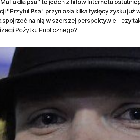
Mafia dla psa" to jeden z hitów Internetu ostatni
ji "Przytul Psa" przyniosła kilka tysięcy zysku ju
 spojrzeć na nią w szerszej perspektywie - czy t
izacji Pożytku Publicznego?