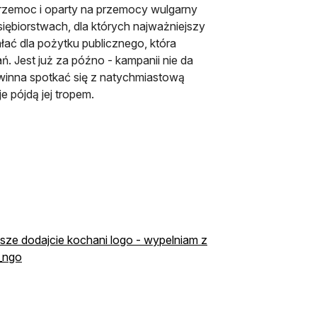
przemoc i oparty na przemocy wulgarny
iębiorstwach, dla których najważniejszy
ałać dla pożytku publicznego, która
. Jest już za późno - kampanii nie da
owinna spotkać się z natychmiastową
e pójdą jej tropem.
rosze dodajcie kochani logo - wypelniam z
o_ngo