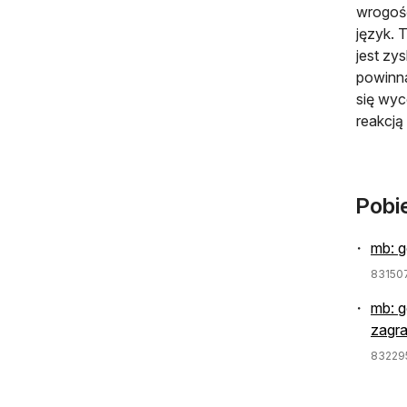
wrogość
język. 
jest zy
powinna
się wyc
reakcją
Pobi
mb: g
83150
mb: g
zagra
83229