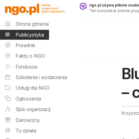
Publicystyka - ngo.pl
ngo.pl używa plików cookie
Portal
organizacji
Ten komunikat zniknie przy
pozarządowych
Menu główne
Strona główna
Publicystyka
Poradnik
Fakty o NGO
Fundusze
Bl
Szkolenia i wydarzenia
– 
Usługi dla NGO
Ogłoszenia
Spis organizacji
Krzyszt
Darowizny
To działa