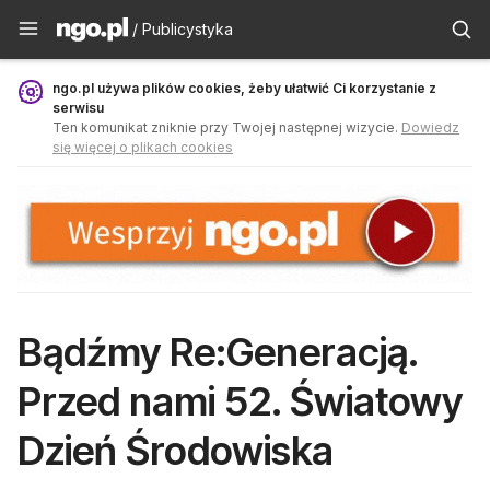
Publicystyka - ngo.pl
/ Publicystyka
ngo.pl używa plików cookies, żeby ułatwić Ci korzystanie z
serwisu
Ten komunikat zniknie przy Twojej następnej wizycie.
Dowiedz
się więcej o plikach cookies
Bądźmy Re:Generacją.
Przed nami 52. Światowy
Dzień Środowiska