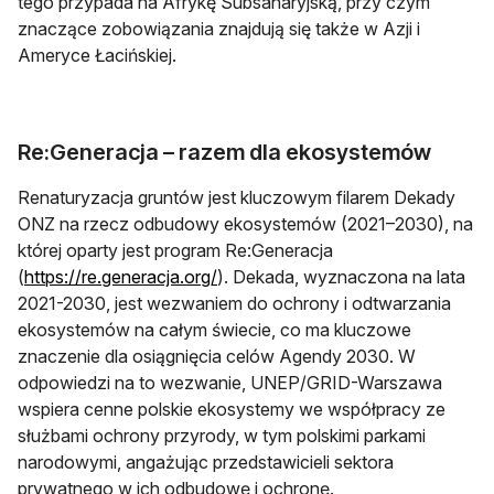
tego przypada na Afrykę Subsaharyjską, przy czym
znaczące zobowiązania znajdują się także w Azji i
Ameryce Łacińskiej.
Re:Generacja – razem dla ekosystemów
Renaturyzacja gruntów jest kluczowym filarem Dekady
ONZ na rzecz odbudowy ekosystemów (2021–2030), na
której oparty jest program Re:Generacja
otwiera się w nowej karcie
(
https://re.generacja.org/
). Dekada, wyznaczona na lata
2021-2030, jest wezwaniem do ochrony i odtwarzania
ekosystemów na całym świecie, co ma kluczowe
znaczenie dla osiągnięcia celów Agendy 2030. W
odpowiedzi na to wezwanie, UNEP/GRID-Warszawa
wspiera cenne polskie ekosystemy we współpracy ze
służbami ochrony przyrody, w tym polskimi parkami
narodowymi, angażując przedstawicieli sektora
prywatnego w ich odbudowę i ochronę.