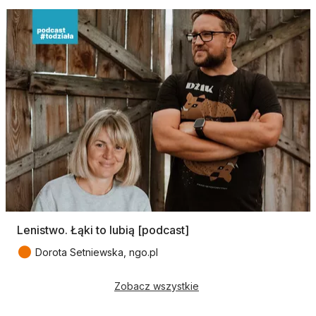
Lenistwo. Łąki to lubią [podcast]
●
Dorota Setniewska, ngo.pl
Zobacz wszystkie