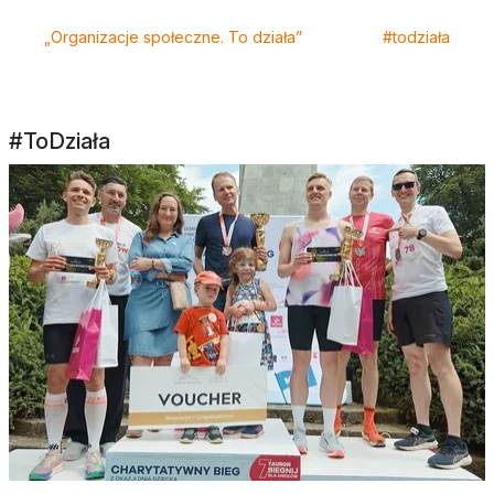
„Organizacje społeczne. To działa”
#todziała
#ToDziała