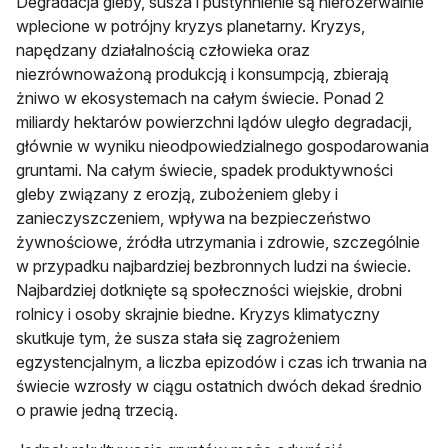
Degradacja gleby, susza i pustynnienie są nierozerwalnie
wplecione w potrójny kryzys planetarny. Kryzys,
napędzany działalnością człowieka oraz
niezrównoważoną produkcją i konsumpcją, zbierają
żniwo w ekosystemach na całym świecie. Ponad 2
miliardy hektarów powierzchni lądów uległo degradacji,
głównie w wyniku nieodpowiedzialnego gospodarowania
gruntami. Na całym świecie, spadek produktywności
gleby związany z erozją, zubożeniem gleby i
zanieczyszczeniem, wpływa na bezpieczeństwo
żywnościowe, źródła utrzymania i zdrowie, szczególnie
w przypadku najbardziej bezbronnych ludzi na świecie.
Najbardziej dotknięte są społeczności wiejskie, drobni
rolnicy i osoby skrajnie biedne. Kryzys klimatyczny
skutkuje tym, że susza stała się zagrożeniem
egzystencjalnym, a liczba epizodów i czas ich trwania na
świecie wzrosły w ciągu ostatnich dwóch dekad średnio
o prawie jedną trzecią.