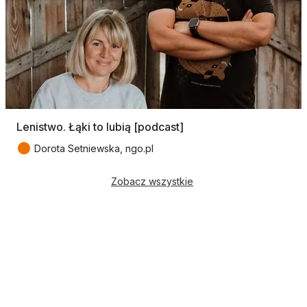
Lenistwo. Łąki to lubią [podcast]
●
Dorota Setniewska, ngo.pl
Zobacz wszystkie