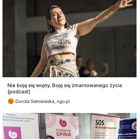
Nie boję się wojny. Boję się zmarnowanego życia
[podcast]
●
Dorota Setniewska, ngo.pl