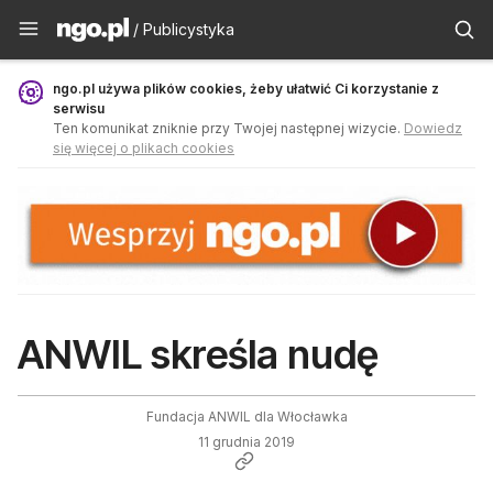
Publicystyka - ngo.pl
/ Publicystyka
ngo.pl używa plików cookies, żeby ułatwić Ci korzystanie z
serwisu
Ten komunikat zniknie przy Twojej następnej wizycie.
Dowiedz
się więcej o plikach cookies
ANWIL skreśla nudę
Fundacja ANWIL dla Włocławka
11 grudnia 2019