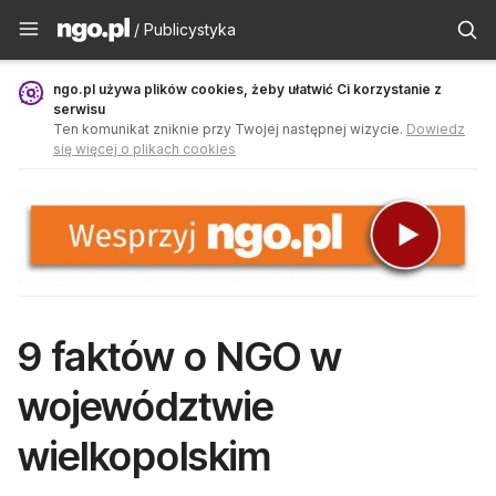
Publicystyka - ngo.pl
/ Publicystyka
ngo.pl używa plików cookies, żeby ułatwić Ci korzystanie z
serwisu
Ten komunikat zniknie przy Twojej następnej wizycie.
Dowiedz
się więcej o plikach cookies
9 faktów o NGO w
województwie
wielkopolskim