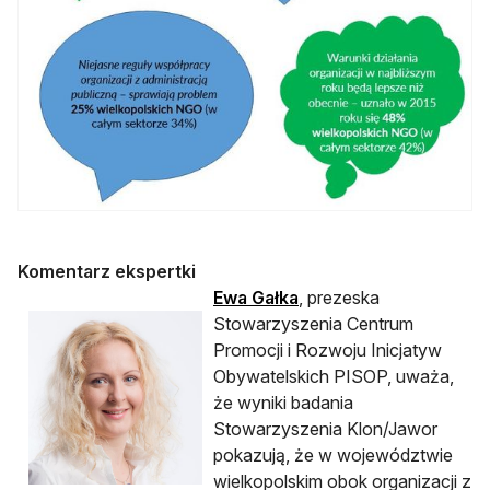
Komentarz ekspertki
otwiera się w nowej karc
Ewa Gałka
, prezeska
Stowarzyszenia Centrum
Promocji i Rozwoju Inicjatyw
Obywatelskich PISOP, uważa,
że wyniki badania
Stowarzyszenia Klon/Jawor
pokazują, że w województwie
wielkopolskim obok organizacji z