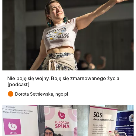
Nie boję się wojny. Boję się zmarnowanego życia
[podcast]
●
Dorota Setniewska, ngo.pl