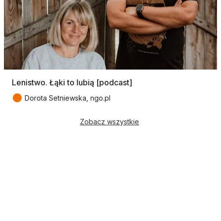
Lenistwo. Łąki to lubią [podcast]
●
Dorota Setniewska, ngo.pl
Zobacz wszystkie