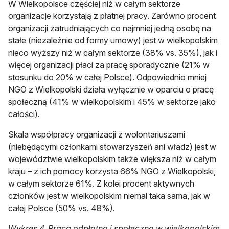
W Wielkopolsce częściej niż w całym sektorze
organizacje korzystają z płatnej pracy. Zarówno procent
organizacji zatrudniających co najmniej jedną osobę na
stałe (niezależnie od formy umowy) jest w wielkopolskim
nieco wyższy niż w całym sektorze (38% vs. 35%), jak i
więcej organizacji płaci za pracę sporadycznie (21% w
stosunku do 20% w całej Polsce). Odpowiednio mniej
NGO z Wielkopolski działa wyłącznie w oparciu o pracę
społeczną (41% w wielkopolskim i 45% w sektorze jako
całości).
Skala współpracy organizacji z wolontariuszami
(niebędącymi członkami stowarzyszeń ani władz) jest w
województwie wielkopolskim także większa niż w całym
kraju – z ich pomocy korzysta 66% NGO z Wielkopolski,
w całym sektorze 61%. Z kolei procent aktywnych
członków jest w wielkopolskim niemal taka sama, jak w
całej Polsce (50% vs. 48%).
Wykres 4. Praca odpłatna i społeczna w wielkopolskim