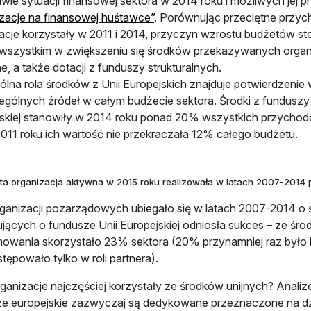
wie sytuacji finansowej sektora w 2014 roku i możliwych jej 
otwiera się w nowej karcie
zacje na finansowej huśtawce”
. Porównując przeciętne przyc
acje korzystały w 2011 i 2014, przyczyn wzrostu budżetów st
wszystkim w zwiększeniu się środków przekazywanych organi
ne, a także dotacji z funduszy strukturalnych.
lna rola środków z Unii Europejskich znajduje potwierdzenie w
gólnych źródeł w całym budżecie sektora. Środki z funduszy 
skiej stanowiły w 2014 roku ponad 20% wszystkich przycho
011 roku ich wartość nie przekraczała 12% całego budżetu.
ąta organizacja aktywna w 2015 roku realizowała w latach 2007-2014
anizacji pozarządowych ubiegało się w latach 2007-2014 o ś
jących o fundusze Unii Europejskiej odniosła sukces – ze śr
owania skorzystało 23% sektora (20% przynamniej raz było l
ępowało tylko w roli partnera).
rganizacje najczęściej korzystały ze środków unijnych? Anali
e europejskie zazwyczaj są dedykowane przeznaczone na dz