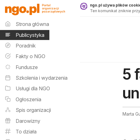
Publicystyka - ngo.pl
ngo.pl używa plików cookie
Portal
organizacji
Ten komunikat zniknie przy
pozarządowych
Menu główne
Strona główna
Publicystyka
Poradnik
Fakty o NGO
Fundusze
5 
Szkolenia i wydarzenia
un
Usługi dla NGO
Ogłoszenia
Spis organizacji
Marta G
Darowizny
To działa