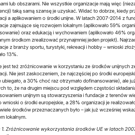
ami lub obszarami. Nie wszystkie organizacje mają więc (niez
ncji) taką samą szansę je uzyskać. Widać to dobrze, kiedy p
acji a aplikowaniem o środki unijne. W latach 2007-2014 z fun
acje zajmujące się rozwojem lokalnym (aplikowało 59% organi
sowanie) oraz edukacją i wychowaniem (aplikowało 46% organ
nym środkom zrealizować przynajmniej jeden projekt). Najrzadz
acje z branży sportu, turystyki, rekreacji i hobby – wnioski zł
ało 13%.
 jest też zróżnicowanie w korzystaniu ze środków unijnych ze
acji. Nie jest zaskoczeniem, że najczęściej po środki europej
ie ubiegało, a 30% choć raz otrzymało dofinansowanie), ale j
ych to, że na drugim miejscu pod względem częstości składania 
sowaniem unijnym są stowarzyszenia i fundacje z terenów wiej
o wnioski o środki europejskie, a 28% organizacji je realizow
wiele środków przeznaczanych było – jak już wcześniej wska
m lokalnym.
 1. Zróżnicowanie wykorzystania środków UE w latach 2007