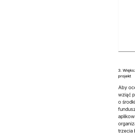
3. Więks
projekt
Aby oce
wziąć p
o środk
fundusz
aplikow
organiz
trzecia