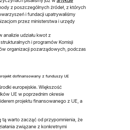
przyczynach pisaliśmy już w
artykule
hody z poszczególnych źródeł, z których
owarzyszeń i fundacji upatrywaliśmy
zacjom przez ministerstwa i urzędy
 analizie udziału kwot z
strukturalnych i programów Komisji
dów organizacji pozarządowych, podczas
 projekt dofinansowany z funduszy UE
rodki europejskie. Większość
odków UE w poprzednim okresie
iderem projektu finansowanego z UE, a
zę tą warto zacząć od przypomnienia, że
iałania związane z konkretnymi