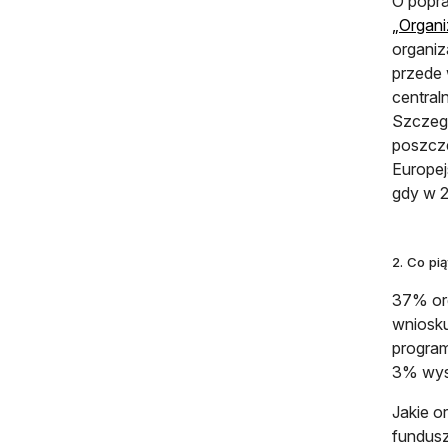
O popra
„Organi
organiz
przede 
central
Szczegó
poszcze
Europej
gdy w 2
2. Co pi
37% org
wniosku
program
3% wyst
Jakie o
fundusz