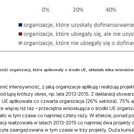
zość organizacji, które aplikowały o środki UE, składało kilka wniosków
nić intensywność, z jaką organizacje aplikują i realizują pro
od lupę krótszy okres, np. lata 2013-2015. Z deklaracji stowar
i UE aplikowała co czwarta organizacja (26% sektora). 75% apl
e więcej niż raz – przeciętna wnioskująca o środki UE organiz
ało w tym czasie co najmniej cztery razy. W efekcie, ponad p
acji realizowała w latach 2013-2015 co najmniej dwa projekty
 była zaangażowana w tym czasie w trzy projekty. Duża kumu