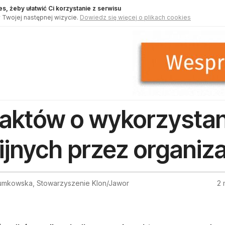
s, żeby ułatwić Ci korzystanie z serwisu
 Twojej następnej wizycie.
Dowiedz się więcej o plikach cookies
faktów o wykorzysta
ijnych przez organiz
umkowska, Stowarzyszenie Klon/Jawor
2 