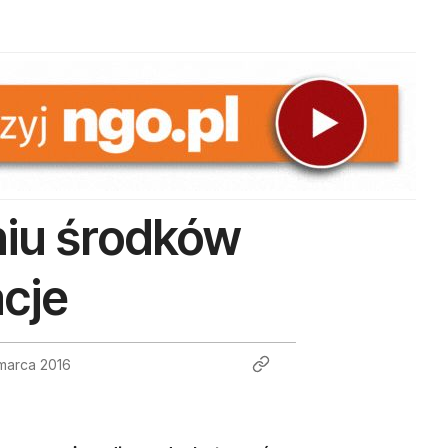
niu środków
acje
marca 2016