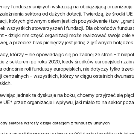
nicy funduszy unijnych wskazują na obciążającą organizacje 
uzależnienia sektora od dużych dotacji. Twierdzą, że środki 
acji, których głównym celem jest ich pozyskiwanie (tzw. „grant
ek wszystkich stowarzyszeń i fundacji. Dla obrońców funduszy
t – dzięki nim część organizacji może realizować swoje cele w
wej, a przecież brak pieniędzy jest jedną z głównych bolączek
tacy, którzy – nie opowiadając się po żadnej ze stron – z niep
ie z sektorem po roku 2020, kiedy środków europejskich zabrakn
a odnośnie roli funduszy europejskich, nie dotyczy tylko trzec
cji centralnych – wszystkich, którzy w ciągu ostatnich dwunastu
skich.
wiając jednak te dyskusje na boku, chcemy przyjrzeć się pi
 UE* przez organizacje i wpływu, jaki miało to na sektor po
hody sektora wzrosły dzięki dotacjom z funduszy unijnych