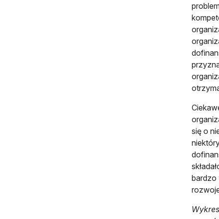
problem
kompete
organiz
organiz
dofinan
przyzna
organiz
otrzym
Ciekawe
organiz
się o n
niektór
dofinan
składał
bardzo 
rozwoje
Wykres