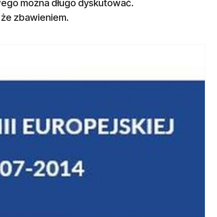
owego można długo dyskutować.
i że zbawieniem.