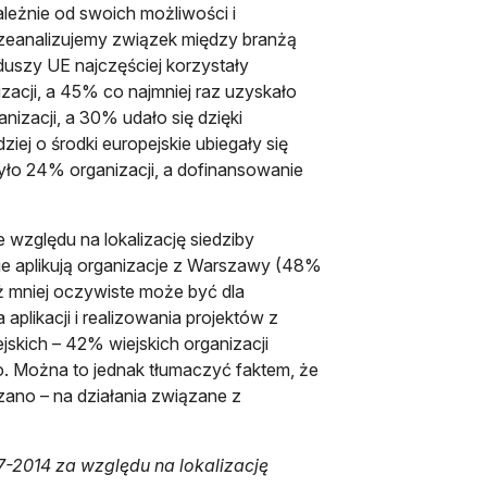
ależnie od swoich możliwości i
rzeanalizujemy związek między branżą
duszy UE najczęściej korzystały
zacji, a 45% co najmniej raz uzyskało
izacji, a 30% udało się dzięki
iej o środki europejskie ubiegały się
ożyło 24% organizacji, a dofinansowanie
 względu na lokalizację siedziby
skie aplikują organizacje z Warszawy (48%
uż mniej oczywiste może być dla
aplikacji i realizowania projektów z
skich – 42% wiejskich organizacji
ało. Można to jednak tłumaczyć faktem, że
zano – na działania związane z
-2014 za względu na lokalizację