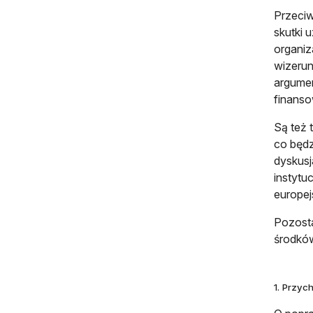
Przeciw
skutki 
organiz
wizerun
argumen
finanso
Są też 
co będz
dyskusj
instytu
europej
Pozosta
środków
1. Przyc